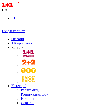
UA
RU
Вхід в кабінет
Онлайн
ТБ програма
Канали
Категорії
Реаліті-шоу
Розважальні шоу
Новини
Серіали