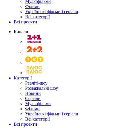
Мультфільми
Фільми
Українські фільми і серіали
Всі категорії
Всі проєкти
Канали
Категорії
Реаліті-шоу
Розважальні шоу
Новини
Серіали
Мультфільми
Фільми
Українські фільми і серіали
Всі категорії
Всі проєкти