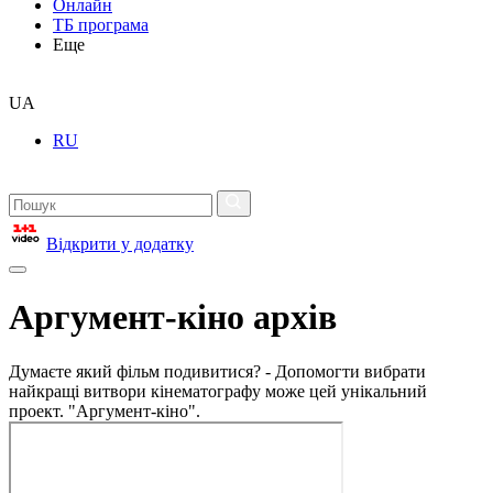
Онлайн
ТБ програма
Еще
UA
RU
Відкрити у додатку
Аргумент-кіно архів
Думаєте який фільм подивитися? - Допомогти вибрати
найкращі витвори кінематографу може цей унікальний
проект. "Аргумент-кіно".