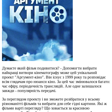
Думаєте який фільм подивитися? - Допомогти вибрати
найкращі витвори кінематографу може цей унікальний
проект "Аргумент-кіно". Він існує з 1999 року та розповідає
всім глядачам про нюанси кіно. За цей час змінювалося багато:
час ефіру, періодичність трансляцій. Але одне залишалося
завжди - популярність передачі.
За переглядом проекту і ви зможете розібратися у всьому
різноманітті фільмів та вибрати для себе гідні картини. Які ж
фільми варті перегляду? Що ховається за красивою