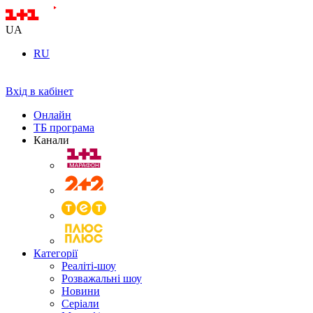
UA
RU
Вхід в кабінет
Онлайн
ТБ програма
Канали
Категорії
Реаліті-шоу
Розважальні шоу
Новини
Серіали