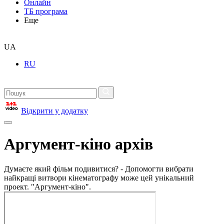
Онлайн
ТБ програма
Еще
UA
RU
Відкрити у додатку
Аргумент-кіно архів
Думаєте який фільм подивитися? - Допомогти вибрати
найкращі витвори кінематографу може цей унікальний
проект. "Аргумент-кіно".