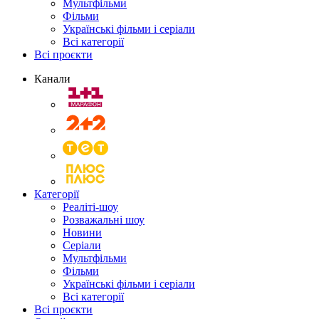
Мультфільми
Фільми
Українські фільми і серіали
Всі категорії
Всі проєкти
Канали
Категорії
Реаліті-шоу
Розважальні шоу
Новини
Серіали
Мультфільми
Фільми
Українські фільми і серіали
Всі категорії
Всі проєкти