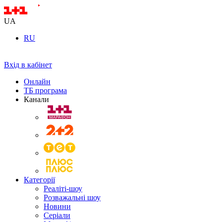
UA
RU
Вхід в кабінет
Онлайн
ТБ програма
Канали
Категорії
Реаліті-шоу
Розважальні шоу
Новини
Серіали