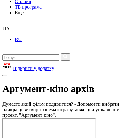
Онлайн
ТБ програма
Еще
UA
RU
Відкрити у додатку
Аргумент-кіно архів
Думаєте який фільм подивитися? - Допомогти вибрати
найкращі витвори кінематографу може цей унікальний
проект. "Аргумент-кіно".