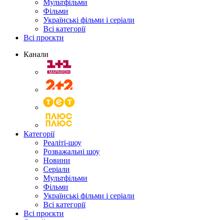
Мультфільми
Фільми
Українські фільми і серіали
Всі категорії
Всі проєкти
Канали
Категорії
Реаліті-шоу
Розважальні шоу
Новини
Серіали
Мультфільми
Фільми
Українські фільми і серіали
Всі категорії
Всі проєкти