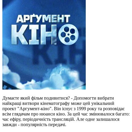
Думаєте який фільм подивитися? - Допомогти вибрати
найкращі витвори кінематографу може цей унікальний
проект "Аргумент-кіно". Він існує з 1999 року та розповідає
всім глядачам про нюанси кіно. За цей час змінювалося багато:
час ефіру, періодичність трансляцій. Але одне залишалося
завжди - популярність передачі.