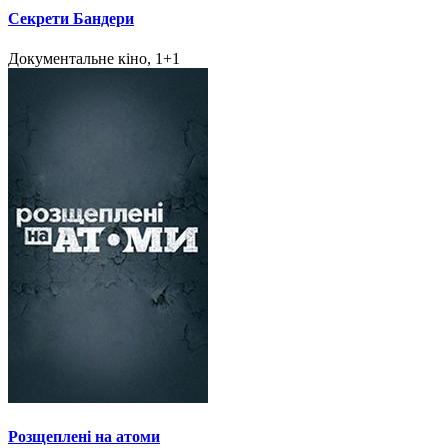
Секрети Бандери
Документальне кіно, 1+1
Розщеплені на атоми