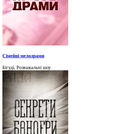
Сімейні мелодрами
Бігуді, Розважальні шоу