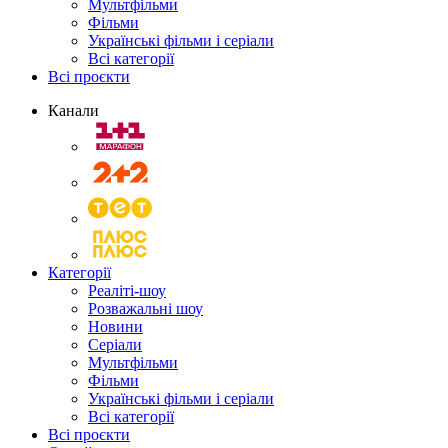
Мультфільми
Фільми
Українські фільми і серіали
Всі категорії
Всі проєкти
Канали
Категорії
Реаліті-шоу
Розважальні шоу
Новини
Серіали
Мультфільми
Фільми
Українські фільми і серіали
Всі категорії
Всі проєкти