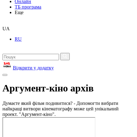
Онлайн
ТБ програма
Еще
UA
RU
Відкрити у додатку
Аргумент-кіно архів
Думаєте який фільм подивитися? - Допомогти вибрати
найкращі витвори кінематографу може цей унікальний
проект. "Аргумент-кіно".