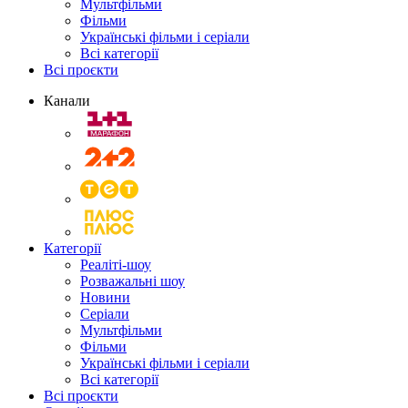
Мультфільми
Фільми
Українські фільми і серіали
Всі категорії
Всі проєкти
Канали
Категорії
Реаліті-шоу
Розважальні шоу
Новини
Серіали
Мультфільми
Фільми
Українські фільми і серіали
Всі категорії
Всі проєкти