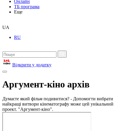
Онлайн
ТБ програма
Еще
UA
RU
Відкрити у додатку
Аргумент-кіно архів
Думаєте який фільм подивитися? - Допомогти вибрати
найкращі витвори кінематографу може цей унікальний
проект. "Аргумент-кіно".