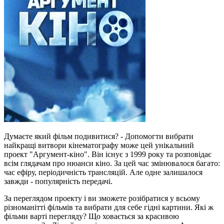
Думаєте який фільм подивитися? - Допомогти вибрати
найкращі витвори кінематографу може цей унікальний
проект "Аргумент-кіно". Він існує з 1999 року та розповідає
всім глядачам про нюанси кіно. За цей час змінювалося багато:
час ефіру, періодичність трансляцій. Але одне залишалося
завжди - популярність передачі.
За переглядом проекту і ви зможете розібратися у всьому
різноманітті фільмів та вибрати для себе гідні картини. Які ж
фільми варті перегляду? Що ховається за красивою