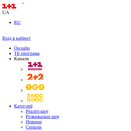
UA
RU
Вхід в кабінет
Онлайн
ТБ програма
Канали
Категорії
Реаліті-шоу
Розважальні шоу
Новини
Серіали