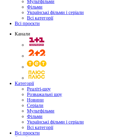
Мультфільми
Фільми
Українські фільми і серіали
Всі категорії
Всі проєкти
Канали
Категорії
Реаліті-шоу
Розважальні шоу
Новини
Серіали
Мультфільми
Фільми
Українські фільми і серіали
Всі категорії
Всі проєкти