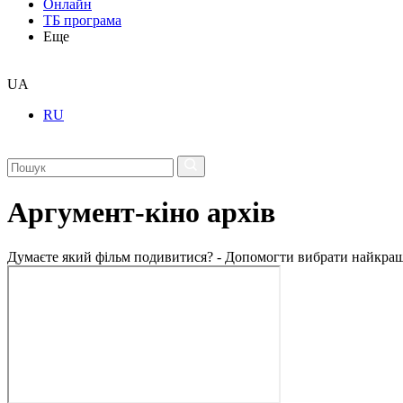
Онлайн
ТБ програма
Еще
UA
RU
Аргумент-кіно архів
Думаєте який фільм подивитися? - Допомогти вибрати найкращ