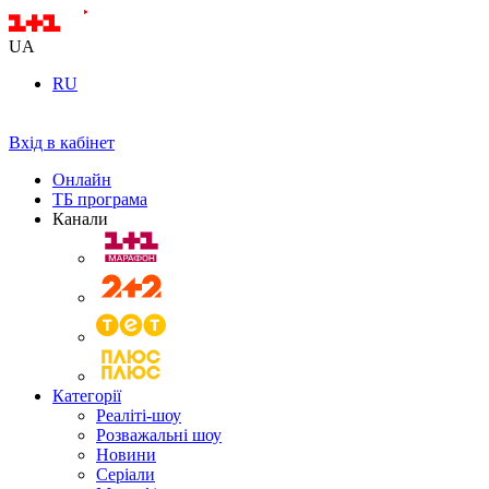
UA
RU
Вхід в кабінет
Онлайн
ТБ програма
Канали
Категорії
Реаліті-шоу
Розважальні шоу
Новини
Серіали