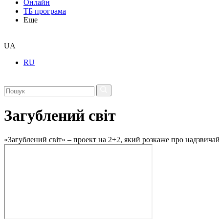
Онлайн
ТБ програма
Еще
UA
RU
Загублений світ
«Загублений світ» – проект на 2+2, який розкаже про надзвичайн