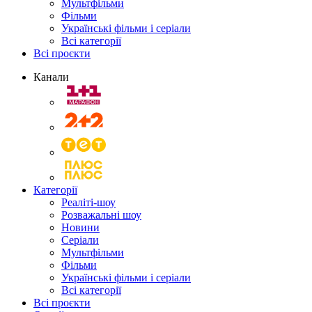
Мультфільми
Фільми
Українські фільми і серіали
Всі категорії
Всі проєкти
Канали
Категорії
Реаліті-шоу
Розважальні шоу
Новини
Серіали
Мультфільми
Фільми
Українські фільми і серіали
Всі категорії
Всі проєкти