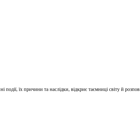
і події, їх причини та наслідки, відкриє таємниці світу й розпо