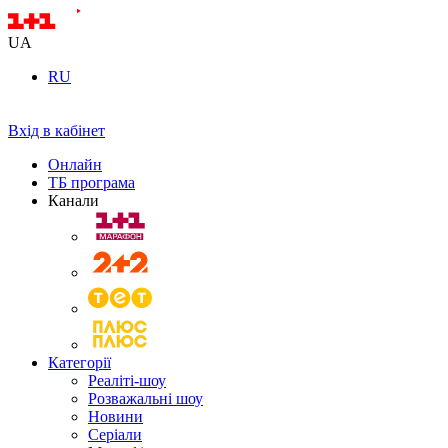
UA
RU
Вхід в кабінет
Онлайн
ТБ програма
Канали
Категорії
Реаліті-шоу
Розважальні шоу
Новини
Серіали