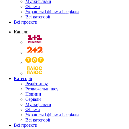
Мультфільми
Фільми
Українські фільми і серіали
Всі категорії
Всі проєкти
Канали
Категорії
Реаліті-шоу
Розважальні шоу
Новини
Серіали
Мультфільми
Фільми
Українські фільми і серіали
Всі категорії
Всі проєкти