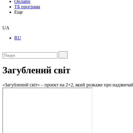
Онлайн
ТБ програма
Еще
UA
RU
Загублений світ
«Загублений світ» – проект на 2+2, який розкаже про надзвичайн