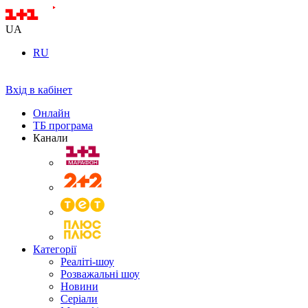
UA
RU
Вхід в кабінет
Онлайн
ТБ програма
Канали
Категорії
Реаліті-шоу
Розважальні шоу
Новини
Серіали