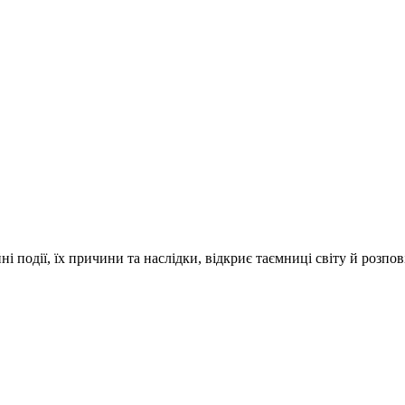
і події, їх причини та наслідки, відкриє таємниці світу й розпо