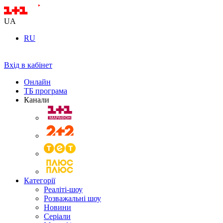
UA
RU
Вхід в кабінет
Онлайн
ТБ програма
Канали
Категорії
Реаліті-шоу
Розважальні шоу
Новини
Серіали