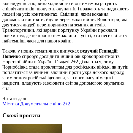
відчайдушністю, винахідливістю й оптимізмом рятують
співвітчизників, шокують окупантів і вражають та надихають
людей на усіх континентах. Сміливці, яким кохання
допомогло вистояти, йдучи через жахи війни. Волонтери, які
для тисяч людей перетворилися на земних ангелів.
Транспортники, які заради порятунку України проклали
шляхи там, де це просто неможливо – усі ті, хто несе світло у
найтемніші часи для нашої країни.
Також, у нових тематичних випусках
ведучий Геннадій
Попенко
спробує дослідити інший бік кровопролитної та
жорсткої війни в Україні. Глядачі 2+2 дізнаються, чому
Чорнобаївка стала прокляттям для російських військ, як путін
поплатиться за вчинені злочини проти українського народу,
яким чином російські ідеологи, як свого часу німецькі
нацисти, планують завоювати світ за допомогою окультних
сил.
Читати далі
Містика
Документальне кіно
2+2
Схожі проєкти