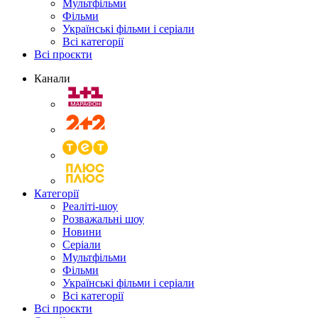
Мультфільми
Фільми
Українські фільми і серіали
Всі категорії
Всі проєкти
Канали
Категорії
Реаліті-шоу
Розважальні шоу
Новини
Серіали
Мультфільми
Фільми
Українські фільми і серіали
Всі категорії
Всі проєкти