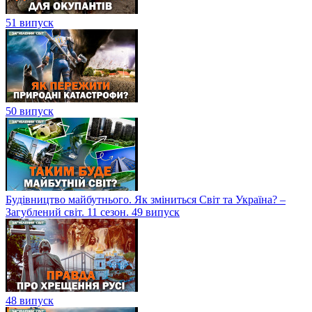
51 випуск
50 випуск
Будівництво майбутнього. Як зміниться Світ та Україна? –
Загублений світ. 11 сезон. 49 випуск
48 випуск