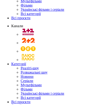
Мультфільми
Фільми
Українські фільми і серіали
Всі категорії
Всі проєкти
Канали
Категорії
Реаліті-шоу
Розважальні шоу
Новини
Серіали
Мультфільми
Фільми
Українські фільми і серіали
Всі категорії
Всі проєкти