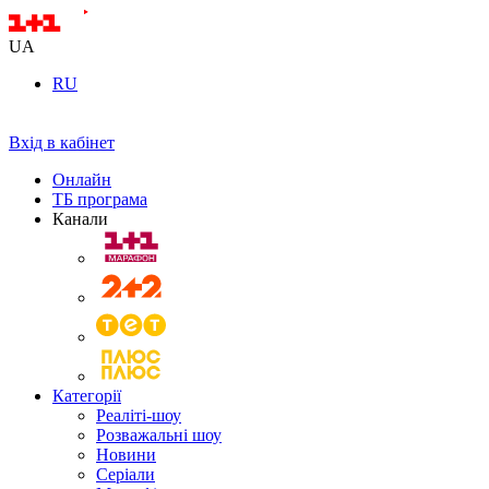
UA
RU
Вхід в кабінет
Онлайн
ТБ програма
Канали
Категорії
Реаліті-шоу
Розважальні шоу
Новини
Серіали