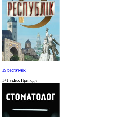
15 республік
1+1 video, Пригоди