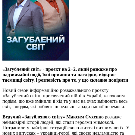
«Загублений світ» - проєкт на 2+2, який розкаже про
надзвичайні події, їхні причини та наслідки, відкриє
таємниці світу, і розповість про те, у що складно повірити
Новий сезон інформаційно-розважального проєкту
«Загублений світ», присвячений війні в Україні, ключовим
подіям, що вже змінили її хід та у нас на очах змінюють весь
світ, і людям, які роблять нереальне заради нашої перемоги.
Ведучий «Загубленого світу» Максим Сухенко
розкаже
неймовірні історії людей, які стали героями мимоволі.
Потрапили у найгірші ситуації свого життя і витримали їх. У
нових випусках – українці-герої, які своєю незламністю та