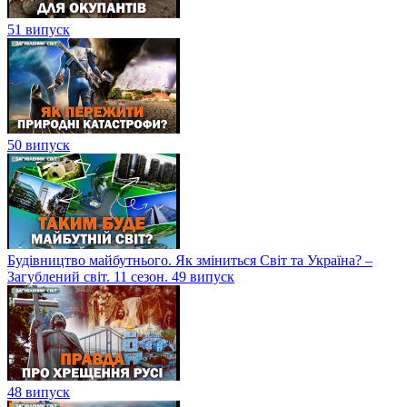
51 випуск
50 випуск
Будівництво майбутнього. Як зміниться Світ та Україна? –
Загублений світ. 11 сезон. 49 випуск
48 випуск