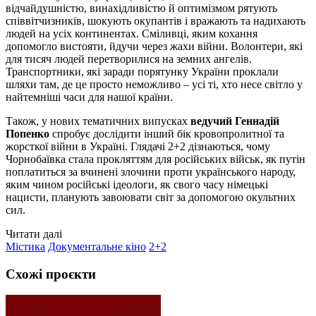
відчайдушністю, винахідливістю й оптимізмом рятують
співвітчизників, шокують окупантів і вражають та надихають
людей на усіх континентах. Сміливці, яким кохання
допомогло вистояти, йдучи через жахи війни. Волонтери, які
для тисяч людей перетворилися на земних ангелів.
Транспортники, які заради порятунку України проклали
шляхи там, де це просто неможливо – усі ті, хто несе світло у
найтемніші часи для нашої країни.
Також, у нових тематичних випусках
ведучий Геннадій
Попенко
спробує дослідити інший бік кровопролитної та
жорсткої війни в Україні. Глядачі 2+2 дізнаються, чому
Чорнобаївка стала прокляттям для російських військ, як путін
поплатиться за вчинені злочини проти українського народу,
яким чином російські ідеологи, як свого часу німецькі
нацисти, планують завоювати світ за допомогою окультних
сил.
Читати далі
Містика
Документальне кіно
2+2
Схожі проєкти