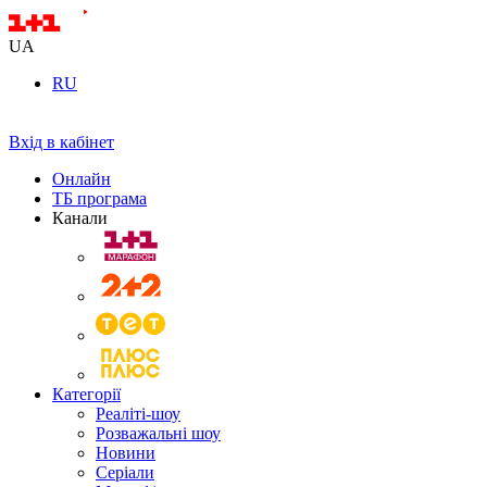
UA
RU
Вхід в кабінет
Онлайн
ТБ програма
Канали
Категорії
Реаліті-шоу
Розважальні шоу
Новини
Серіали