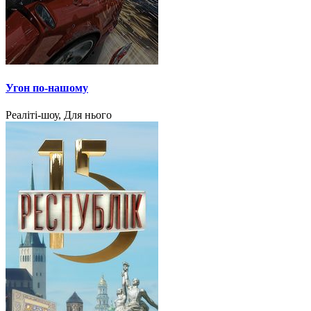
Угон по-нашому
Реаліті-шоу, Для нього