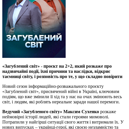
«Загублений світ» - проєкт на 2+2, який розкаже про
надзвичайні події, їхні причини та наслідки, відкриє
таємниці світу, і розповість про те, у що складно повірити
Новий сезон інформаційно-розважального проєкту
«Загублений світ», присвячений війні в Україні, ключовим
подіям, що вже змінили її хід та у нас на очах змінюють весь
світ, і людям, які роблять нереальне заради нашої перемоги.
Ведучий «Загубленого світу» Максим Сухенко
розкаже
неймовірні історії людей, які стали героями мимоволі.
Потрапили у найгірші ситуації свого життя і витримали їх. У
нових випусках – українці-герої, які своєю незламністю та