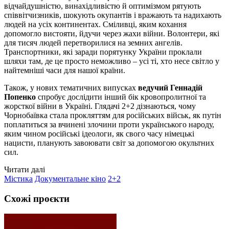
відчайдушністю, винахідливістю й оптимізмом рятують
співвітчизників, шокують окупантів і вражають та надихають
людей на усіх континентах. Сміливці, яким кохання
допомогло вистояти, йдучи через жахи війни. Волонтери, які
для тисяч людей перетворилися на земних ангелів.
Транспортники, які заради порятунку України проклали
шляхи там, де це просто неможливо – усі ті, хто несе світло у
найтемніші часи для нашої країни.
Також, у нових тематичних випусках
ведучий Геннадій
Попенко
спробує дослідити інший бік кровопролитної та
жорсткої війни в Україні. Глядачі 2+2 дізнаються, чому
Чорнобаївка стала прокляттям для російських військ, як путін
поплатиться за вчинені злочини проти українського народу,
яким чином російські ідеологи, як свого часу німецькі
нацисти, планують завоювати світ за допомогою окультних
сил.
Читати далі
Містика
Документальне кіно
2+2
Схожі проєкти