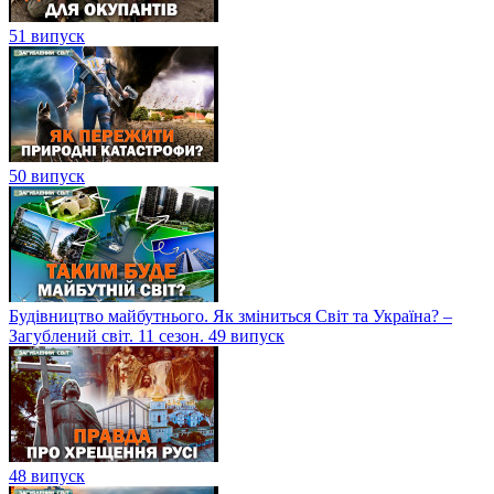
51 випуск
50 випуск
Будівництво майбутнього. Як зміниться Світ та Україна? –
Загублений світ. 11 сезон. 49 випуск
48 випуск