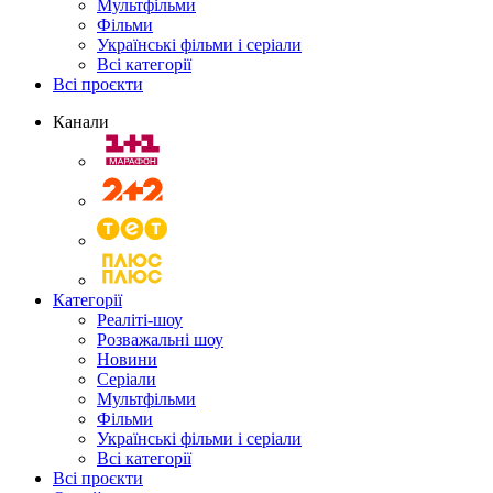
Мультфільми
Фільми
Українські фільми і серіали
Всі категорії
Всі проєкти
Канали
Категорії
Реаліті-шоу
Розважальні шоу
Новини
Серіали
Мультфільми
Фільми
Українські фільми і серіали
Всі категорії
Всі проєкти