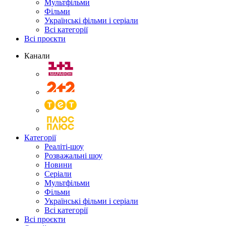
Мультфільми
Фільми
Українські фільми і серіали
Всі категорії
Всі проєкти
Канали
Категорії
Реаліті-шоу
Розважальні шоу
Новини
Серіали
Мультфільми
Фільми
Українські фільми і серіали
Всі категорії
Всі проєкти