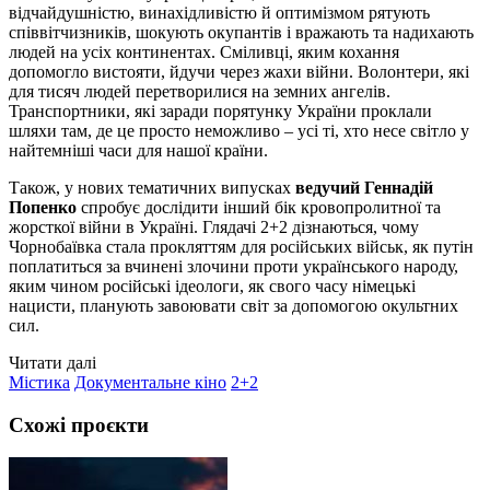
відчайдушністю, винахідливістю й оптимізмом рятують
співвітчизників, шокують окупантів і вражають та надихають
людей на усіх континентах. Сміливці, яким кохання
допомогло вистояти, йдучи через жахи війни. Волонтери, які
для тисяч людей перетворилися на земних ангелів.
Транспортники, які заради порятунку України проклали
шляхи там, де це просто неможливо – усі ті, хто несе світло у
найтемніші часи для нашої країни.
Також, у нових тематичних випусках
ведучий Геннадій
Попенко
спробує дослідити інший бік кровопролитної та
жорсткої війни в Україні. Глядачі 2+2 дізнаються, чому
Чорнобаївка стала прокляттям для російських військ, як путін
поплатиться за вчинені злочини проти українського народу,
яким чином російські ідеологи, як свого часу німецькі
нацисти, планують завоювати світ за допомогою окультних
сил.
Читати далі
Містика
Документальне кіно
2+2
Схожі проєкти