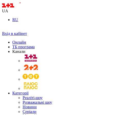
UA
RU
Вхід в кабінет
Онлайн
ТБ програма
Канали
Категорії
Реаліті-шоу
Розважальні шоу
Новини
Серіали