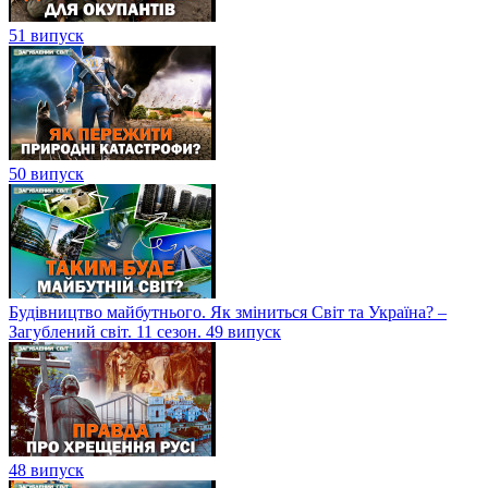
51 випуск
50 випуск
Будівництво майбутнього. Як зміниться Світ та Україна? –
Загублений світ. 11 сезон. 49 випуск
48 випуск