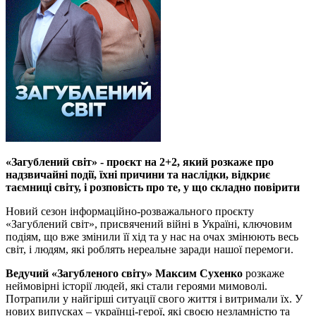
«Загублений світ» - проєкт на 2+2, який розкаже про
надзвичайні події, їхні причини та наслідки, відкриє
таємниці світу, і розповість про те, у що складно повірити
Новий сезон інформаційно-розважального проєкту
«Загублений світ», присвячений війні в Україні, ключовим
подіям, що вже змінили її хід та у нас на очах змінюють весь
світ, і людям, які роблять нереальне заради нашої перемоги.
Ведучий «Загубленого світу» Максим Сухенко
розкаже
неймовірні історії людей, які стали героями мимоволі.
Потрапили у найгірші ситуації свого життя і витримали їх. У
нових випусках – українці-герої, які своєю незламністю та