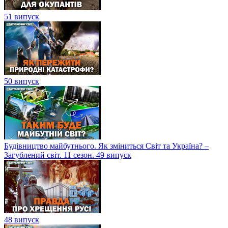
51 випуск
50 випуск
Будівництво майбутнього. Як зміниться Світ та Україна? –
Загублений світ. 11 сезон. 49 випуск
48 випуск