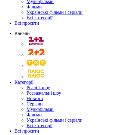
Мультфільми
Фільми
Українські фільми і серіали
Всі категорії
Всі проєкти
Канали
Категорії
Реаліті-шоу
Розважальні шоу
Новини
Серіали
Мультфільми
Фільми
Українські фільми і серіали
Всі категорії
Всі проєкти