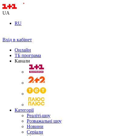
UA
RU
Вхід в кабінет
Онлайн
ТБ програма
Канали
Категорії
Реаліті-шоу
Розважальні шоу
Новини
Серіали