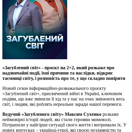
«Загублений світ» - проєкт на 2+2, який розкаже про
надзвичайні події, їхні причини та наслідки, відкриє
таємниці світу, і розповість про те, у що складно повірити
Новий сезон інформаційно-розважального проєкту
«Загублений світ», присвячений війні в Україні, ключовим
подіям, що вже змінили її хід та у нас на очах змінюють весь
світ, і людям, які роблять нереальне заради нашої перемоги.
Ведучий «Загубленого світу» Максим Сухенко
розкаже
неймовірні історії людей, які стали героями мимоволі.
Потрапили у найгірші ситуації свого життя і витримали їх. У
нових випусках – українці-герої, які своєю незламністю та