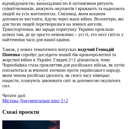
відчайдушністю, винахідливістю й оптимізмом рятують
співвітчизників, шокують окупантів і вражають та надихають
людей на усіх континентах. Сміливці, яким кохання
допомогло вистояти, йдучи через жахи війни. Волонтери, які
для тисяч людей перетворилися на земних ангелів.
Транспортники, які заради порятунку України проклали
шляхи там, де це просто неможливо – усі ті, хто несе світло у
найтемніші часи для нашої країни.
Також, у нових тематичних випусках
ведучий Геннадій
Попенко
спробує дослідити інший бік кровопролитної та
жорсткої війни в Україні. Глядачі 2+2 дізнаються, чому
Чорнобаївка стала прокляттям для російських військ, як путін
поплатиться за вчинені злочини проти українського народу,
яким чином російські ідеологи, як свого часу німецькі
нацисти, планують завоювати світ за допомогою окультних
сил.
Читати далі
Містика
Документальне кіно
2+2
Схожі проєкти