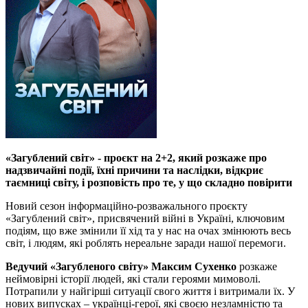
«Загублений світ» - проєкт на 2+2, який розкаже про
надзвичайні події, їхні причини та наслідки, відкриє
таємниці світу, і розповість про те, у що складно повірити
Новий сезон інформаційно-розважального проєкту
«Загублений світ», присвячений війні в Україні, ключовим
подіям, що вже змінили її хід та у нас на очах змінюють весь
світ, і людям, які роблять нереальне заради нашої перемоги.
Ведучий «Загубленого світу» Максим Сухенко
розкаже
неймовірні історії людей, які стали героями мимоволі.
Потрапили у найгірші ситуації свого життя і витримали їх. У
нових випусках – українці-герої, які своєю незламністю та