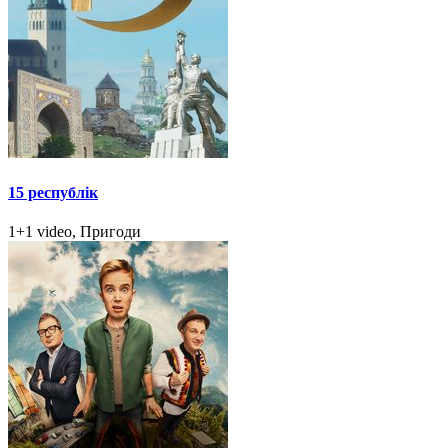
15 республік
1+1 video, Пригоди