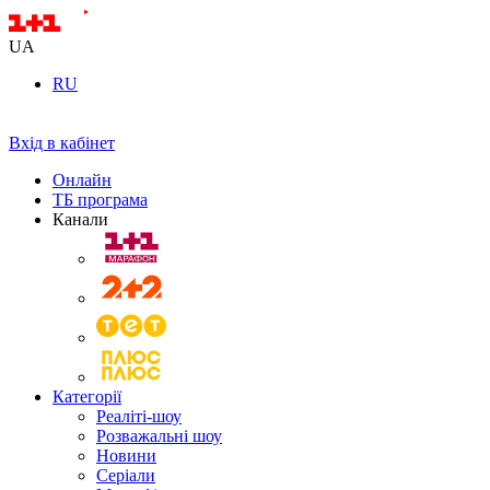
UA
RU
Вхід в кабінет
Онлайн
ТБ програма
Канали
Категорії
Реаліті-шоу
Розважальні шоу
Новини
Серіали