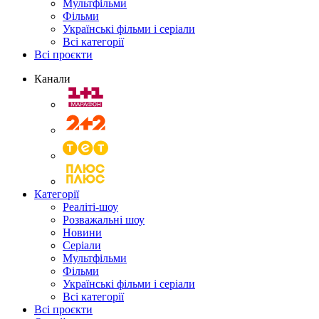
Мультфільми
Фільми
Українські фільми і серіали
Всі категорії
Всі проєкти
Канали
Категорії
Реаліті-шоу
Розважальні шоу
Новини
Серіали
Мультфільми
Фільми
Українські фільми і серіали
Всі категорії
Всі проєкти