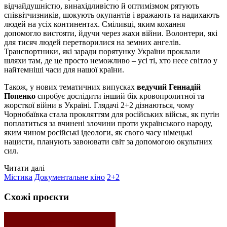
відчайдушністю, винахідливістю й оптимізмом рятують
співвітчизників, шокують окупантів і вражають та надихають
людей на усіх континентах. Сміливці, яким кохання
допомогло вистояти, йдучи через жахи війни. Волонтери, які
для тисяч людей перетворилися на земних ангелів.
Транспортники, які заради порятунку України проклали
шляхи там, де це просто неможливо – усі ті, хто несе світло у
найтемніші часи для нашої країни.
Також, у нових тематичних випусках
ведучий Геннадій
Попенко
спробує дослідити інший бік кровопролитної та
жорсткої війни в Україні. Глядачі 2+2 дізнаються, чому
Чорнобаївка стала прокляттям для російських військ, як путін
поплатиться за вчинені злочини проти українського народу,
яким чином російські ідеологи, як свого часу німецькі
нацисти, планують завоювати світ за допомогою окультних
сил.
Читати далі
Містика
Документальне кіно
2+2
Схожі проєкти