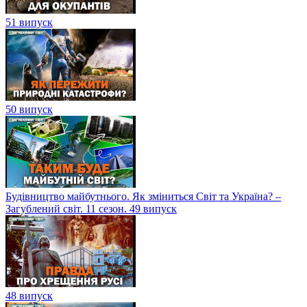
51 випуск
50 випуск
Будівництво майбутнього. Як зміниться Світ та Україна? –
Загублений світ. 11 сезон. 49 випуск
48 випуск