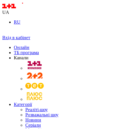
UA
RU
Вхід в кабінет
Онлайн
ТБ програма
Канали
Категорії
Реаліті-шоу
Розважальні шоу
Новини
Серіали