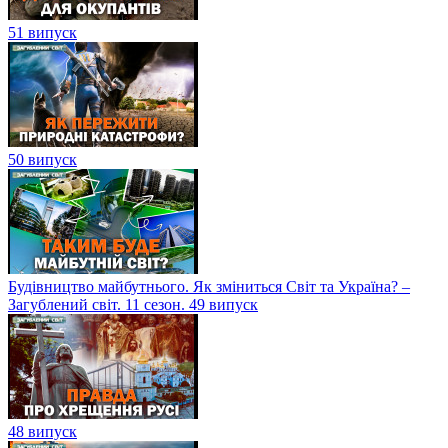
51 випуск
50 випуск
Будівництво майбутнього. Як зміниться Світ та Україна? –
Загублений світ. 11 сезон. 49 випуск
48 випуск