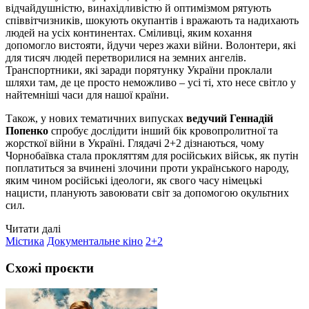
відчайдушністю, винахідливістю й оптимізмом рятують
співвітчизників, шокують окупантів і вражають та надихають
людей на усіх континентах. Сміливці, яким кохання
допомогло вистояти, йдучи через жахи війни. Волонтери, які
для тисяч людей перетворилися на земних ангелів.
Транспортники, які заради порятунку України проклали
шляхи там, де це просто неможливо – усі ті, хто несе світло у
найтемніші часи для нашої країни.
Також, у нових тематичних випусках
ведучий Геннадій
Попенко
спробує дослідити інший бік кровопролитної та
жорсткої війни в Україні. Глядачі 2+2 дізнаються, чому
Чорнобаївка стала прокляттям для російських військ, як путін
поплатиться за вчинені злочини проти українського народу,
яким чином російські ідеологи, як свого часу німецькі
нацисти, планують завоювати світ за допомогою окультних
сил.
Читати далі
Містика
Документальне кіно
2+2
Схожі проєкти