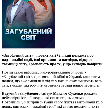
«Загублений світ» - проєкт на 2+2, який розкаже про
надзвичайні події, їхні причини та наслідки, відкриє
таємниці світу, і розповість про те, у що складно повірити
Новий сезон інформаційно-розважального проєкту
«Загублений світ», присвячений війні в Україні, ключовим
подіям, що вже змінили її хід та у нас на очах змінюють весь
світ, і людям, які роблять нереальне заради нашої перемоги.
Ведучий «Загубленого світу» Максим Сухенко
розкаже
неймовірні історії людей, які стали героями мимоволі.
Потрапили у найгірші ситуації свого життя і витримали їх. У
нових випусках – українці-герої, які своєю незламністю та