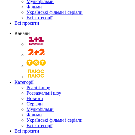
Мультфільми
Фільми
Українські фільми і серіали
Всі категорії
Всі проєкти
Канали
Категорії
Реаліті-шоу
Розважальні шоу
Новини
Серіали
Мультфільми
Фільми
Українські фільми і серіали
Всі категорії
Всі проєкти