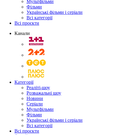
Мультфільми
Фільми
Українські фільми і серіали
Всі категорії
Всі проєкти
Канали
Категорії
Реаліті-шоу
Розважальні шоу
Новини
Серіали
Мультфільми
Фільми
Українські фільми і серіали
Всі категорії
Всі проєкти