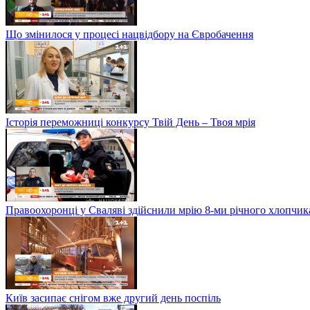
Що змінилося у процесі нацвідбору на Євробачення
Історія переможниці конкурсу Твій День – Твоя мрія
Правоохоронці у Сваляві здійснили мрію 8-ми річного хлопчик
Київ засипає снігом вже другий день поспіль