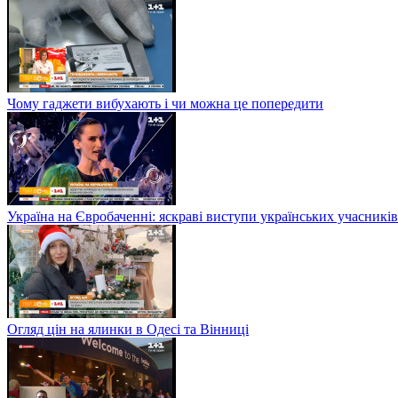
Чому гаджети вибухають і чи можна це попередити
Україна на Євробаченні: яскраві виступи українських учасників
Огляд цін на ялинки в Одесі та Вінниці