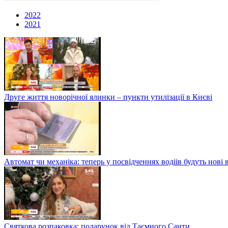
2022
2021
Друге життя новорічної ялинки – пункти утилізації в Києві
Автомат чи механіка: теперь у посвідченнях водіів будуть нові 
Святкова розпаковка: подарунок від Таємного Санти