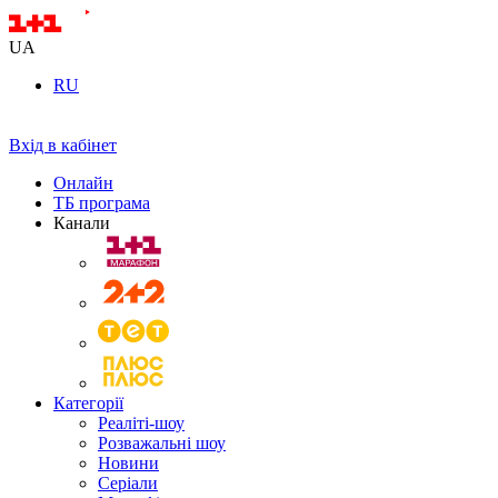
UA
RU
Вхід в кабінет
Онлайн
ТБ програма
Канали
Категорії
Реаліті-шоу
Розважальні шоу
Новини
Серіали