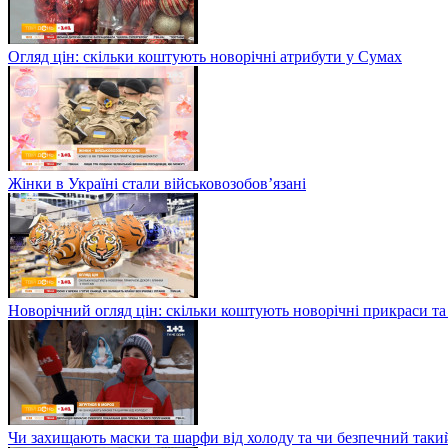
Огляд цін: скільки коштують новорічні атрибути у Сумах
Жінки в Україні стали військовозобов’язані
Новорічний огляд цін: скільки коштують новорічні прикраси та
Чи захищають маски та шарфи від холоду та чи безпечний такий