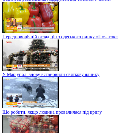
Передноворічній огляд цін з одеського ринку «Початок»
У Маріуполі знову встановили святкову ялинку
Що робити, якщо людина провалилася під кригу