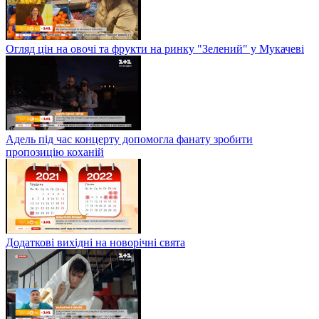
Огляд цін на овочі та фрукти на ринку "Зелений" у Мукачеві
Адель під час концерту допомогла фанату зробити
пропозицію коханій
Додаткові вихідні на новорічні свята