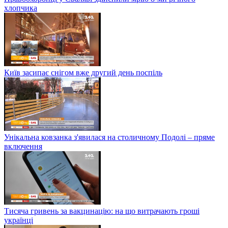
хлопчика
Київ засипає снігом вже другий день поспіль
Унікальна ковзанка з'явилася на столичному Подолі – пряме
включення
Тисяча гривень за вакцинацію: на що витрачають гроші
українці