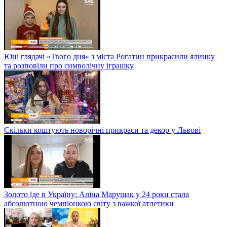
Юні глядачі «Твого дня» з міста Рогатин прикрасили ялинку
та розповіли про символічну іграшку
Скільки коштують новорічні прикраси та декор у Львові
Золото їде в Україну: Аліна Марущак у 24 роки стала
абсолютною чемпіонкою світу з важкої атлетики