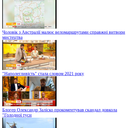
Чоловік з Австралії малює веломаршрутами справжні витвори
мистецтва
"Наполегливість" стала словом 2021 року
Блогер Олександр Заліско прокоментував скандал довкола
"Голодної туси