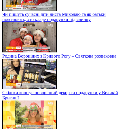
Чи пишуть сучасні діти листа Миколаю та як батьки
пояснюють, хто кладе подарунки під ялинку
Родина Вороніних з Кривого Рогу – Святкова розпаковка
Скільки коштує новорічний декор та подарунки у Великій
Британії