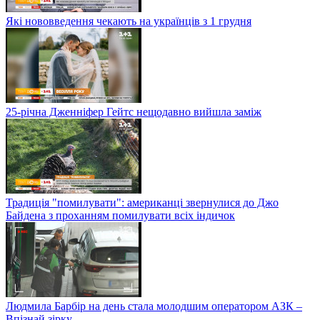
Які нововведення чекають на українців з 1 грудня
25-річна Дженніфер Гейтс нещодавно вийшла заміж
Традиція "помилувати": американці звернулися до Джо
Байдена з проханням помилувати всіх індичок
Людмила Барбір на день стала молодшим оператором АЗК –
Впізнай зірку