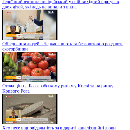
Героїчний вчинок: поліцейський у свій вихідний врятував
двох дітей, які ледь не випали з вікна
Об’єднання людей з Черкас шиють та безкоштовно роздають
екоторбинки
Огляд цін на Бессарабському ринку у Києві та на ринку
Кривого Рога
Хто несе відповідальність за відкриті каналізаційні люки