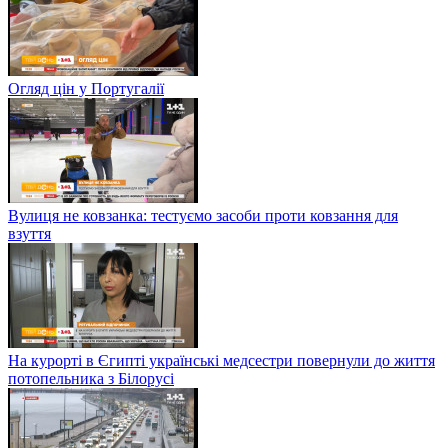
Огляд цін у Португалії
Вулиця не ковзанка: тестуємо засоби проти ковзання для
взуття
На курорті в Єгипті українські медсестри повернули до життя
потопельника з Білорусі