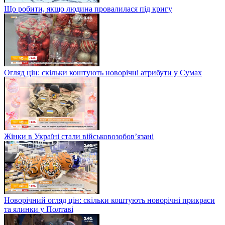
Що робити, якщо людина провалилася під кригу
Огляд цін: скільки коштують новорічні атрибути у Сумах
Жінки в Україні стали військовозобов’язані
Новорічний огляд цін: скільки коштують новорічні прикраси
та ялинки у Полтаві