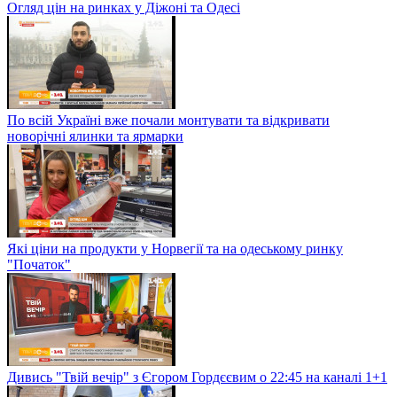
Огляд цін на ринках у Діжоні та Одесі
По всій Україні вже почали монтувати та відкривати
новорічні ялинки та ярмарки
Які ціни на продукти у Норвегії та на одеському ринку
"Початок"
Дивись "Твій вечір" з Єгором Гордєєвим о 22:45 на каналі 1+1