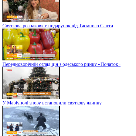
Святкова розпаковка: подарунок від Таємного Санти
Передноворічній огляд цін з одеського ринку «Початок»
У Маріуполі знову встановили святкову ялинку