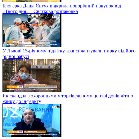
Блогерка Даша Євтух відкрила новорічний пакунок від
«Твого дня» – Святкова розпаковка
У Львові 15-річному підлітку трансплантували нирку від його
рідної бабусі
Як скандал з охоронцями у торгівельному центрі довів літню
жінку до інфаркту