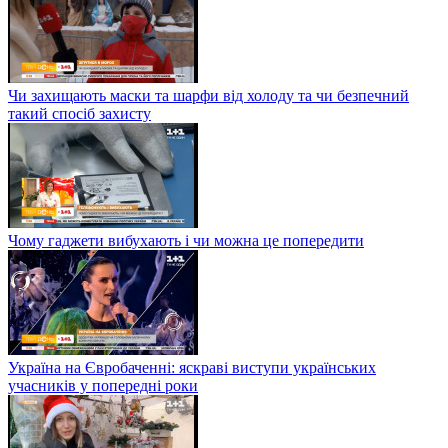
Чи захищають маски та шарфи від холоду та чи безпечний
такий спосіб захисту
Чому гаджети вибухають і чи можна це попередити
Україна на Євробаченні: яскраві виступи українських
учасників у попередні роки