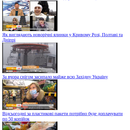
Як виглядають новорічні ялинки у Кривому Розі, Полтаві та
Дніпрі
За вчора снігом засипало майже всю Західну Україну
Відсьогодні за пластикові пакети потрібно буде доплачувати
по 50 копійок