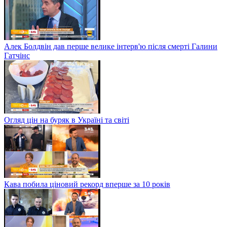
Алек Болдвін дав перше велике інтерв'ю після смерті Галини
Гатчінс
Огляд цін на буряк в Україні та світі
Кава побила ціновий рекорд вперше за 10 років