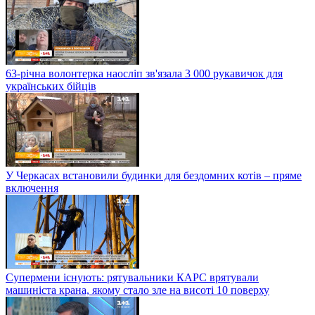
63-річна волонтерка наосліп зв'язала 3 000 рукавичок для
українських бійців
У Черкасах встановили будинки для бездомних котів – пряме
включення
Супермени існують: рятувальники КАРС врятували
машиніста крана, якому стало зле на висоті 10 поверху