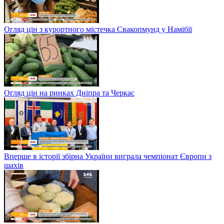
Огляд цін з курортного містечка Свакопмунд у Намібії
Огляд цін на ринках Дніпра та Черкас
Вперше в історії збірна України виграла чемпіонат Європи з
шахів