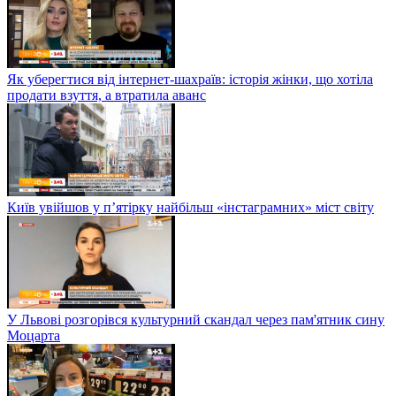
Як уберегтися від інтернет-шахраїв: історія жінки, що хотіла
продати взуття, а втратила аванс
Київ увійшов у п’ятірку найбільш «інстаграмних» міст світу
У Львові розгорівся культурний скандал через пам'ятник сину
Моцарта