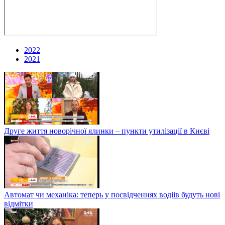
2022
2021
Друге життя новорічної ялинки – пункти утилізації в Києві
Автомат чи механіка: теперь у посвідченнях водіів будуть нові
відмітки