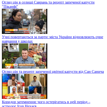
Огляд цін в селищі Саврань та рецепт запеченої капусти
"Піканфі"
Учні повертаються за парти: міста України відновлюють очне
навчання у школах
Огляд цін та рецепт запеченої цвітної капусти від Сан Санича
Коридор затемнення: чого остерігатись в цей період –
астролог Ігор Нехаєв