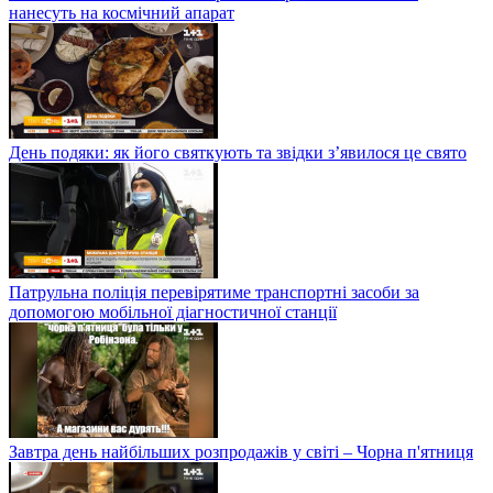
нанесуть на космічний апарат
День подяки: як його святкують та звідки з’явилося це свято
Патрульна поліція перевірятиме транспортні засоби за
допомогою мобільної діагностичної станції
Завтра день найбільших розпродажів у світі – Чорна п'ятниця