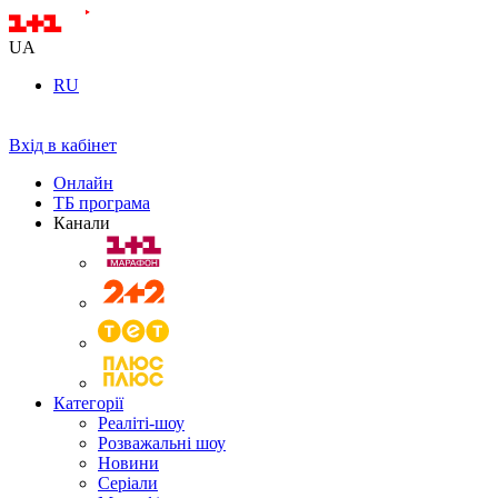
UA
RU
Вхід в кабінет
Онлайн
ТБ програма
Канали
Категорії
Реаліті-шоу
Розважальні шоу
Новини
Серіали