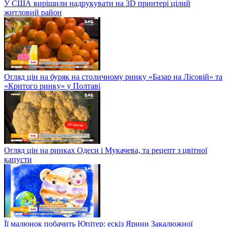
У США вирішили надрукувати на 3D принтері цілий
житловий район
Огляд цін на буряк на столичному ринку «Базар на Лісовій» та
«Критого ринку» у Полтаві
Огляд цін на ринках Одеси і Мукачева, та рецепт з цвітної
капусти
Її малюнок побачить Юпітер: ескіз Ярини Закалюжної