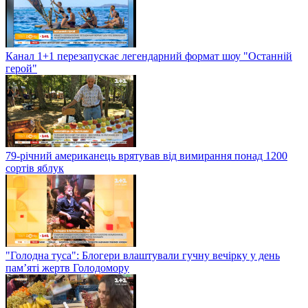
Канал 1+1 перезапускає легендарний формат шоу "Останній
герой"
79-річний американець врятував від вимирання понад 1200
сортів яблук
"Голодна туса": Блогери влаштували гучну вечірку у день
пам’яті жертв Голодомору