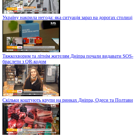
Україну накрила негода: яка ситуація зараз на дорогах столиці
Тяжкохворим та літнім жителям Дніпра почали видавати SOS-
браслети з QR-кодом
Скільки коштують крупи на ринках Дніпра, Одеси та Полтави