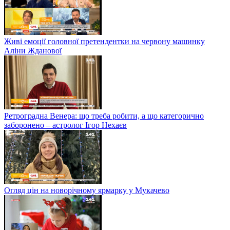
Живі емоції головної претендентки на червону машинку
Аліни Жданової
Ретроградна Венера: що треба робити, а що категорично
заборонено – астролог Ігор Нехаєв
Огляд цін на новорічному ярмарку у Мукачево