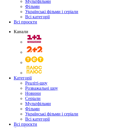
Мультфільми
Фільми
Українські фільми і серіали
Всі категорії
Всі проєкти
Канали
Категорії
Реаліті-шоу
Розважальні шоу
Новини
Серіали
Мультфільми
Фільми
Українські фільми і серіали
Всі категорії
Всі проєкти