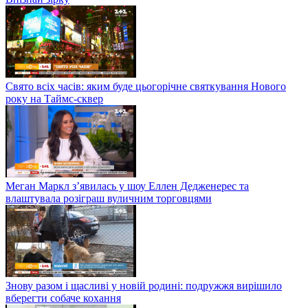
Свято всіх часів: яким буде цьогорічне святкування Нового
року на Таймс-сквер
Меган Маркл з’явилась у шоу Еллен Дедженерес та
влаштувала розіграш вуличним торговцями
Знову разом і щасливі у новій родині: подружжя вирішило
вберегти собаче кохання