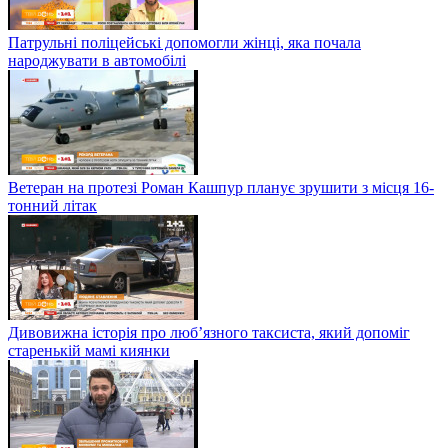
Патрульні поліцейські допомогли жінці, яка почала
народжувати в автомобілі
Ветеран на протезі Роман Кашпур планує зрушити з місця 16-
тонний літак
Дивовижна історія про люб’язного таксиста, який допоміг
старенькій мамі киянки