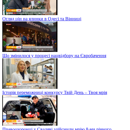
Огляд цін на ялинки в Одесі та Вінниці
Що змінилося у процесі нацвідбору на Євробачення
Історія переможниці конкурсу Твій День – Твоя мрія
Правоохоронці у Сваляві здійснили мрію 8-ми річного