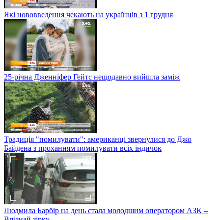
Які нововведення чекають на українців з 1 грудня
25-річна Дженніфер Гейтс нещодавно вийшла заміж
Традиція "помилувати": американці звернулися до Джо
Байдена з проханням помилувати всіх індичок
Людмила Барбір на день стала молодшим оператором АЗК –
Впізнай зірку