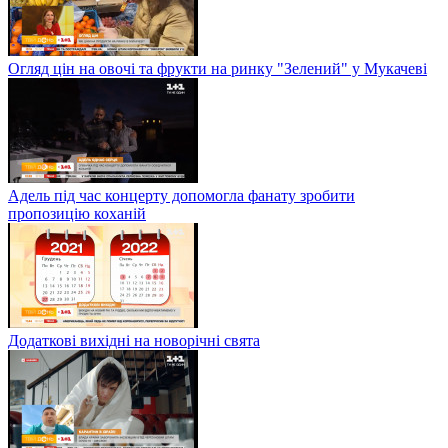
Огляд цін на овочі та фрукти на ринку "Зелений" у Мукачеві
Адель під час концерту допомогла фанату зробити
пропозицію коханій
Додаткові вихідні на новорічні свята