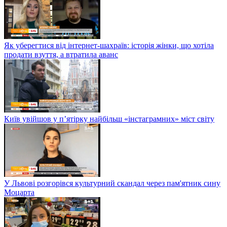
Як уберегтися від інтернет-шахраїв: історія жінки, що хотіла
продати взуття, а втратила аванс
Київ увійшов у п’ятірку найбільш «інстаграмних» міст світу
У Львові розгорівся культурний скандал через пам'ятник сину
Моцарта