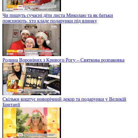
Чи пишуть сучасні діти листа Миколаю та як батьки
пояснюють, хто кладе подарунки під ялинку
Родина Вороніних з Кривого Рогу – Святкова розпаковка
Скільки коштує новорічний декор та подарунки у Великій
Британії