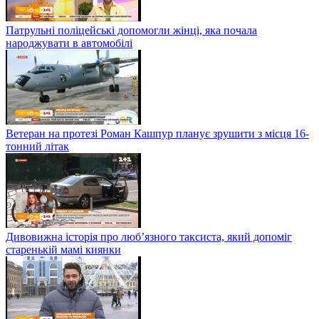
Патрульні поліцейські допомогли жінці, яка почала
народжувати в автомобілі
Ветеран на протезі Роман Кашпур планує зрушити з місця 16-
тонний літак
Дивовижна історія про люб’язного таксиста, який допоміг
старенькій мамі киянки