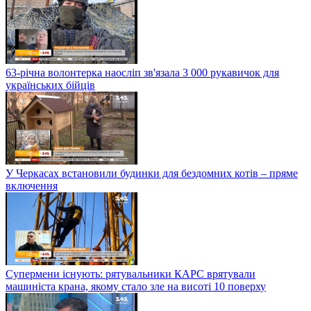
63-річна волонтерка наосліп зв'язала 3 000 рукавичок для
українських бійців
У Черкасах встановили будинки для бездомних котів – пряме
включення
Супермени існують: рятувальники КАРС врятували
машиніста крана, якому стало зле на висоті 10 поверху