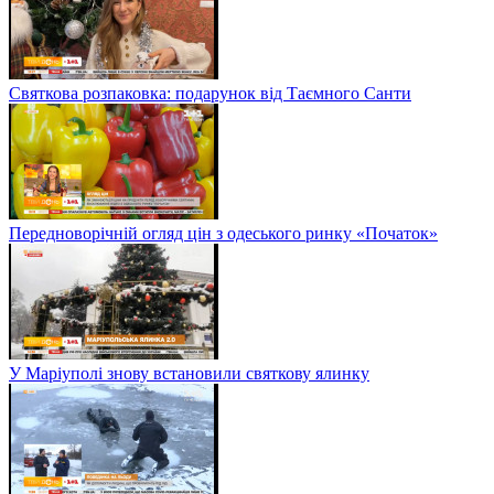
Святкова розпаковка: подарунок від Таємного Санти
Передноворічній огляд цін з одеського ринку «Початок»
У Маріуполі знову встановили святкову ялинку