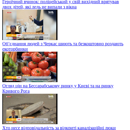
Героїчний вчинок: поліцейський у свій вихідний врятував
двох дітей, які ледь не випали з вікна
Об’єднання людей з Черкас шиють та безкоштовно роздають
екоторбинки
Огляд цін на Бессарабському ринку у Києві та на ринку
Кривого Рога
Хто несе відповідальність за відкриті каналізаційні люки