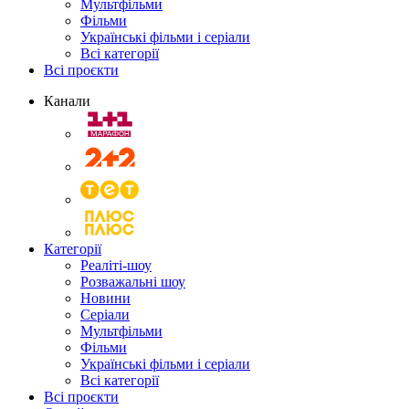
Мультфільми
Фільми
Українські фільми і серіали
Всі категорії
Всі проєкти
Канали
Категорії
Реаліті-шоу
Розважальні шоу
Новини
Серіали
Мультфільми
Фільми
Українські фільми і серіали
Всі категорії
Всі проєкти