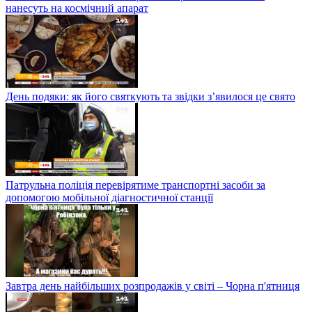
нанесуть на космічний апарат
День подяки: як його святкують та звідки з’явилося це свято
Патрульна поліція перевірятиме транспортні засоби за
допомогою мобільної діагностичної станції
Завтра день найбільших розпродажів у світі – Чорна п'ятниця