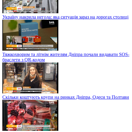
Україну накрила негода: яка ситуація зараз на дорогах столиці
Тяжкохворим та літнім жителям Дніпра почали видавати SOS-
браслети з QR-кодом
Скільки коштують крупи на ринках Дніпра, Одеси та Полтави