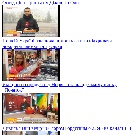
Огляд цін на ринках у Діжоні та Одесі
По всій Україні вже почали монтувати та відкривати
новорічні ялинки та ярмарки
Які ціни на продукти у Норвегії та на одеському ринку
"Початок"
Дивись "Твій вечір" з Єгором Гордєєвим о 22:45 на каналі 1+1