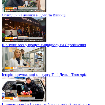
Огляд цін на ялинки в Одесі та Вінниці
Що змінилося у процесі нацвідбору на Євробачення
Історія переможниці конкурсу Твій День – Твоя мрія
Правоохоронці у Сваляві здійснили мрію 8-ми річного