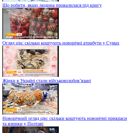
Що робити, якщо людина провалилася під кригу
Огляд цін: скільки коштують новорічні атрибути у Сумах
Жінки в Україні стали військовозобов’язані
Новорічний огляд цін: скільки коштують новорічні прикраси
та ялинки у Полтаві