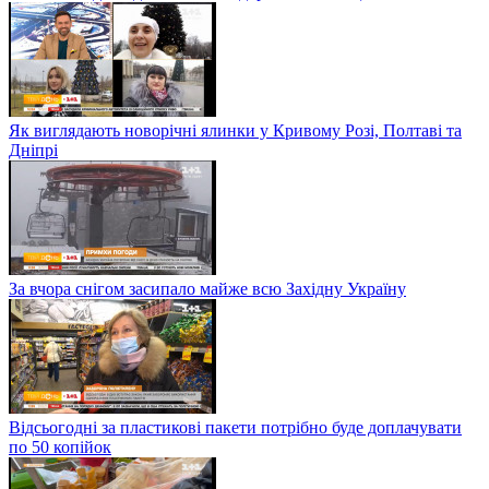
Як виглядають новорічні ялинки у Кривому Розі, Полтаві та
Дніпрі
За вчора снігом засипало майже всю Західну Україну
Відсьогодні за пластикові пакети потрібно буде доплачувати
по 50 копійок