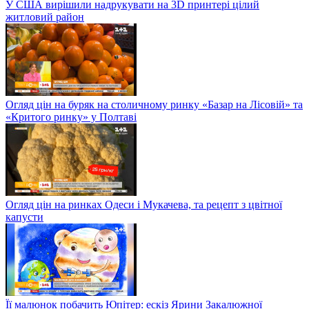
У США вирішили надрукувати на 3D принтері цілий
житловий район
Огляд цін на буряк на столичному ринку «Базар на Лісовій» та
«Критого ринку» у Полтаві
Огляд цін на ринках Одеси і Мукачева, та рецепт з цвітної
капусти
Її малюнок побачить Юпітер: ескіз Ярини Закалюжної