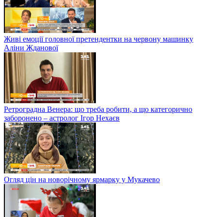
Живі емоції головної претендентки на червону машинку
Аліни Жданової
Ретроградна Венера: що треба робити, а що категорично
заборонено – астролог Ігор Нехаєв
Огляд цін на новорічному ярмарку у Мукачево