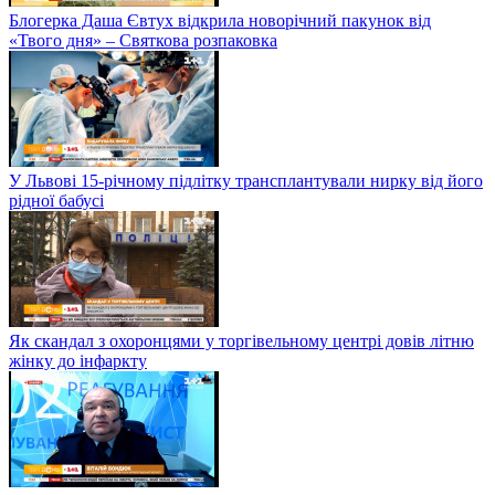
Блогерка Даша Євтух відкрила новорічний пакунок від
«Твого дня» – Святкова розпаковка
У Львові 15-річному підлітку трансплантували нирку від його
рідної бабусі
Як скандал з охоронцями у торгівельному центрі довів літню
жінку до інфаркту