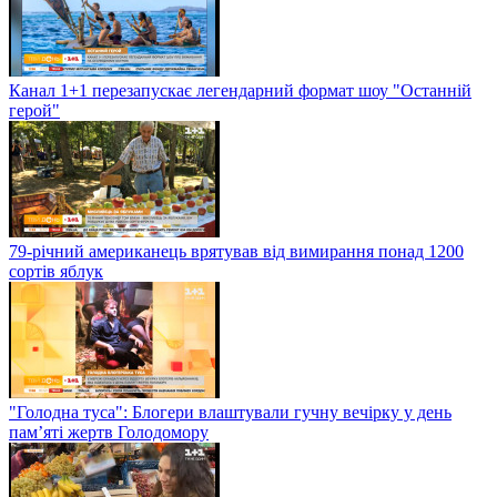
Канал 1+1 перезапускає легендарний формат шоу "Останній
герой"
79-річний американець врятував від вимирання понад 1200
сортів яблук
"Голодна туса": Блогери влаштували гучну вечірку у день
пам’яті жертв Голодомору