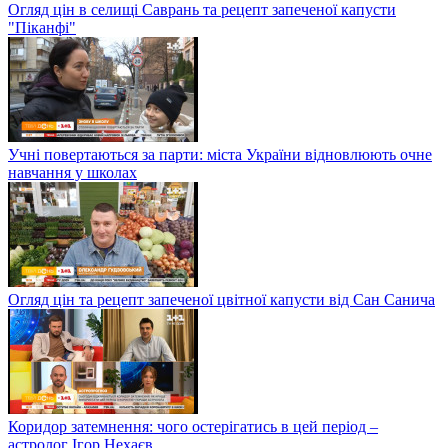
Огляд цін в селищі Саврань та рецепт запеченої капусти
"Піканфі"
Учні повертаються за парти: міста України відновлюють очне
навчання у школах
Огляд цін та рецепт запеченої цвітної капусти від Сан Санича
Коридор затемнення: чого остерігатись в цей період –
астролог Ігор Нехаєв