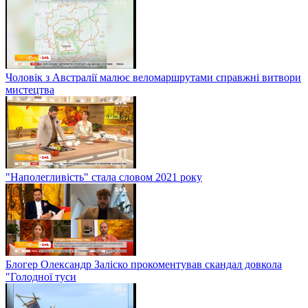
Чоловік з Австралії малює веломаршрутами справжні витвори
мистецтва
"Наполегливість" стала словом 2021 року
Блогер Олександр Заліско прокоментував скандал довкола
"Голодної туси