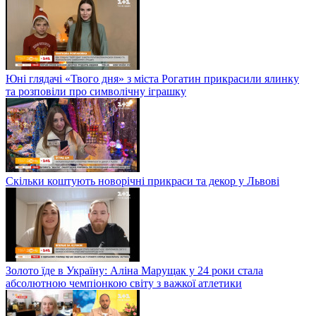
Юні глядачі «Твого дня» з міста Рогатин прикрасили ялинку
та розповіли про символічну іграшку
Скільки коштують новорічні прикраси та декор у Львові
Золото їде в Україну: Аліна Марущак у 24 роки стала
абсолютною чемпіонкою світу з важкої атлетики