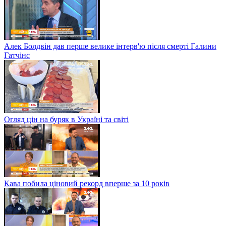
Алек Болдвін дав перше велике інтерв'ю після смерті Галини
Гатчінс
Огляд цін на буряк в Україні та світі
Кава побила ціновий рекорд вперше за 10 років