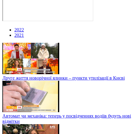
2022
2021
Друге життя новорічної ялинки – пункти утилізації в Києві
Автомат чи механіка: теперь у посвідченнях водіів будуть нові
відмітки