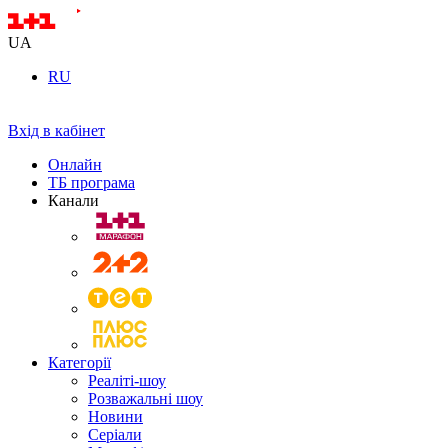
UA
RU
Вхід в кабінет
Онлайн
ТБ програма
Канали
Категорії
Реаліті-шоу
Розважальні шоу
Новини
Серіали