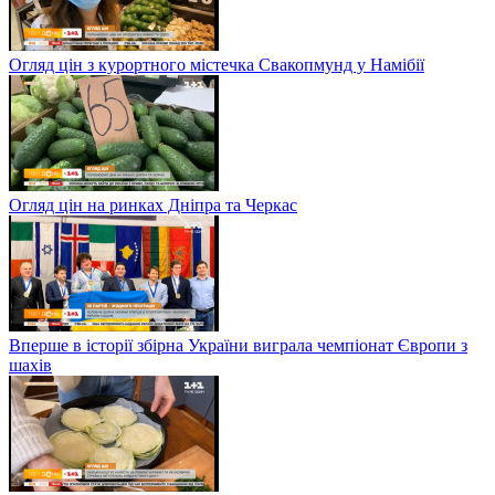
Огляд цін з курортного містечка Свакопмунд у Намібії
Огляд цін на ринках Дніпра та Черкас
Вперше в історії збірна України виграла чемпіонат Європи з
шахів