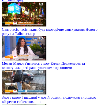
Свято всіх часів: яким буде цьогорічне святкування Нового
року на Таймс-сквер
Меган Маркл з’явилась у шоу Еллен Дедженерес та
влаштувала розіграш вуличним торговцями
Знову разом і щасливі у новій родині: подружжя вирішило
вберегти собаче кохання