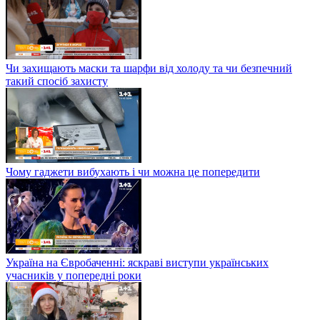
Чи захищають маски та шарфи від холоду та чи безпечний
такий спосіб захисту
Чому гаджети вибухають і чи можна це попередити
Україна на Євробаченні: яскраві виступи українських
учасників у попередні роки