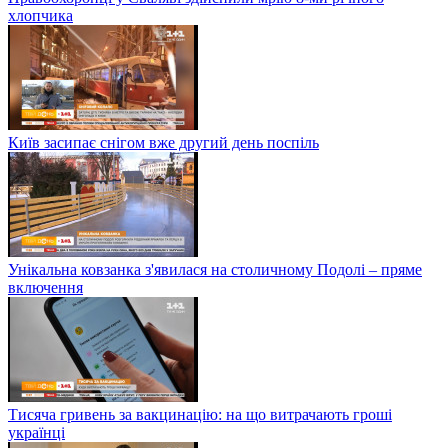
хлопчика
Київ засипає снігом вже другий день поспіль
Унікальна ковзанка з'явилася на столичному Подолі – пряме
включення
Тисяча гривень за вакцинацію: на що витрачають гроші
українці