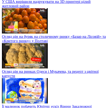
У США вирішили надрукувати на 3D принтері цілий
житловий район
Огляд цін на буряк на столичному ринку «Базар на Лісовій» та
«Критого ринку» у Полтаві
Огляд цін на ринках Одеси і Мукачева, та рецепт з цвітної
капусти
Її малюнок побачить Юпітер: ескіз Ярини Закалюжної