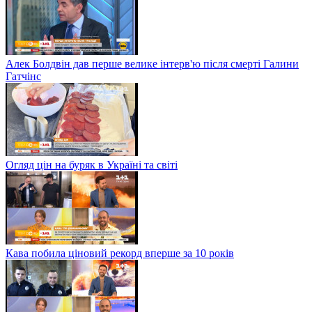
Алек Болдвін дав перше велике інтерв'ю після смерті Галини
Гатчінс
Огляд цін на буряк в Україні та світі
Кава побила ціновий рекорд вперше за 10 років