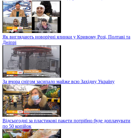
Як виглядають новорічні ялинки у Кривому Розі, Полтаві та
Дніпрі
За вчора снігом засипало майже всю Західну Україну
Відсьогодні за пластикові пакети потрібно буде доплачувати
по 50 копійок