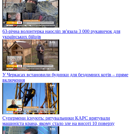
63-річна волонтерка наосліп зв'язала 3 000 рукавичок для
українських бійців
У Черкасах встановили будинки для бездомних котів – пряме
включення
Супермени існують: рятувальники КАРС врятували
машиніста крана, якому стало зле на висоті 10 поверху