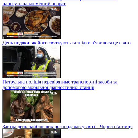
нанесуть на космічний апарат
День подяки: як його святкують та звідки з’явилося це свято
Патрульна поліція перевірятиме транспортні засоби за
допомогою мобільної діагностичної станції
Завтра день найбільших розпродажів у світі – Чорна п'ятниця