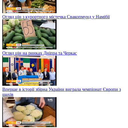
Огляд цін з курортного містечка Свакопмунд у Намібії
Огляд цін на ринках Дніпра та Черкас
Вперше в історії збірна України виграла чемпіонат Європи з
шахів