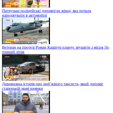
Патрульні поліцейські допомогли жінці, яка почала
народжувати в автомобілі
Ветеран на протезі Роман Кашпур планує зрушити з місця 16-
тонний літак
Дивовижна історія про люб’язного таксиста, який допоміг
старенькій мамі киянки