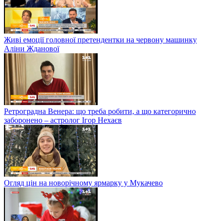
Живі емоції головної претендентки на червону машинку
Аліни Жданової
Ретроградна Венера: що треба робити, а що категорично
заборонено – астролог Ігор Нехаєв
Огляд цін на новорічному ярмарку у Мукачево