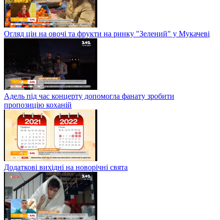
Огляд цін на овочі та фрукти на ринку "Зелений" у Мукачеві
Адель під час концерту допомогла фанату зробити
пропозицію коханій
Додаткові вихідні на новорічні свята