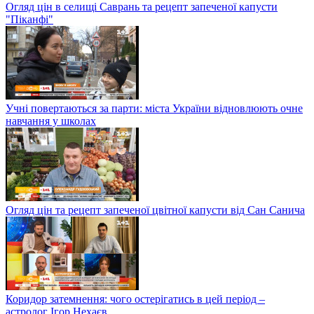
Огляд цін в селищі Саврань та рецепт запеченої капусти
"Піканфі"
Учні повертаються за парти: міста України відновлюють очне
навчання у школах
Огляд цін та рецепт запеченої цвітної капусти від Сан Санича
Коридор затемнення: чого остерігатись в цей період –
астролог Ігор Нехаєв