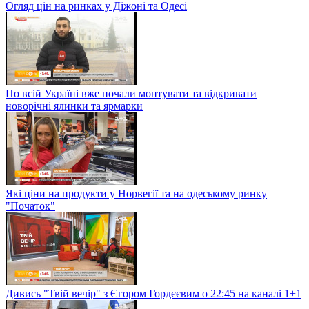
Огляд цін на ринках у Діжоні та Одесі
По всій Україні вже почали монтувати та відкривати
новорічні ялинки та ярмарки
Які ціни на продукти у Норвегії та на одеському ринку
"Початок"
Дивись "Твій вечір" з Єгором Гордєєвим о 22:45 на каналі 1+1