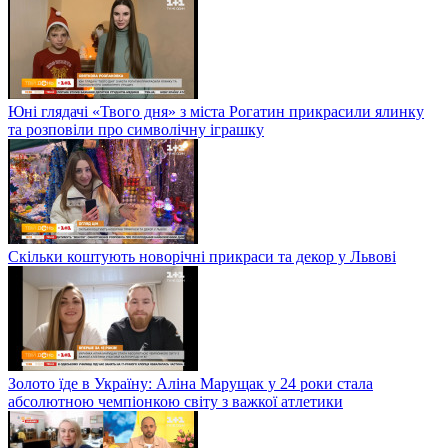
Юні глядачі «Твого дня» з міста Рогатин прикрасили ялинку
та розповіли про символічну іграшку
Скільки коштують новорічні прикраси та декор у Львові
Золото їде в Україну: Аліна Марущак у 24 роки стала
абсолютною чемпіонкою світу з важкої атлетики