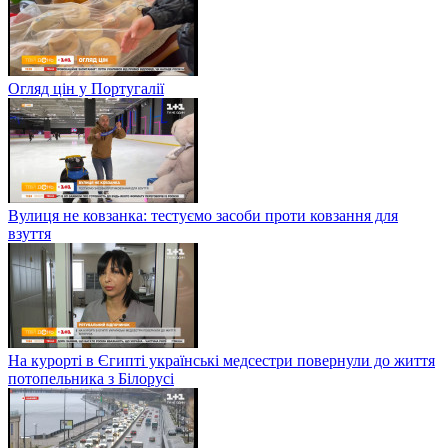
Огляд цін у Португалії
Вулиця не ковзанка: тестуємо засоби проти ковзання для
взуття
На курорті в Єгипті українські медсестри повернули до життя
потопельника з Білорусі