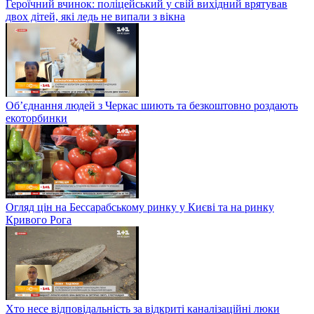
Героїчний вчинок: поліцейський у свій вихідний врятував
двох дітей, які ледь не випали з вікна
Об’єднання людей з Черкас шиють та безкоштовно роздають
екоторбинки
Огляд цін на Бессарабському ринку у Києві та на ринку
Кривого Рога
Хто несе відповідальність за відкриті каналізаційні люки