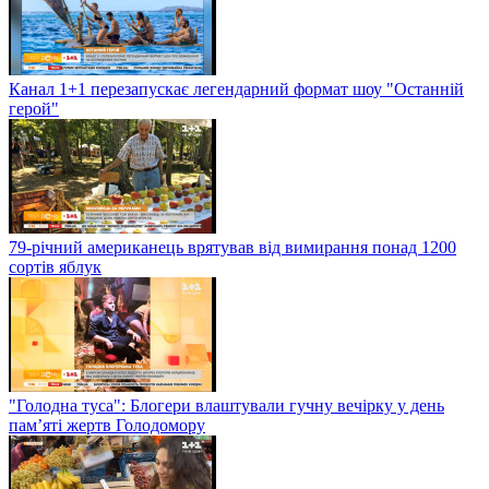
Канал 1+1 перезапускає легендарний формат шоу "Останній
герой"
79-річний американець врятував від вимирання понад 1200
сортів яблук
"Голодна туса": Блогери влаштували гучну вечірку у день
пам’яті жертв Голодомору