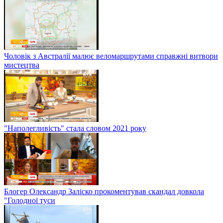
Чоловік з Австралії малює веломаршрутами справжні витвори
мистецтва
"Наполегливість" стала словом 2021 року
Блогер Олександр Заліско прокоментував скандал довкола
"Голодної туси