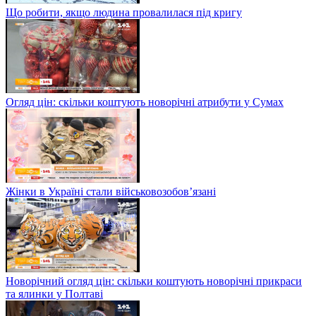
Що робити, якщо людина провалилася під кригу
Огляд цін: скільки коштують новорічні атрибути у Сумах
Жінки в Україні стали військовозобов’язані
Новорічний огляд цін: скільки коштують новорічні прикраси
та ялинки у Полтаві