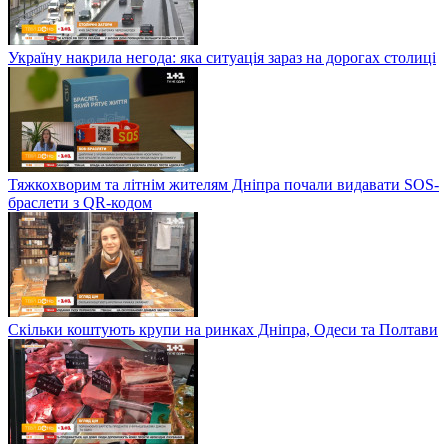
Україну накрила негода: яка ситуація зараз на дорогах столиці
Тяжкохворим та літнім жителям Дніпра почали видавати SOS-
браслети з QR-кодом
Скільки коштують крупи на ринках Дніпра, Одеси та Полтави