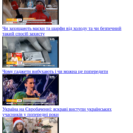
Чи захищають маски та шарфи від холоду та чи безпечний
такий спосіб захисту
Чому гаджети вибухають і чи можна це попередити
Україна на Євробаченні: яскраві виступи українських
учасників у попередні роки