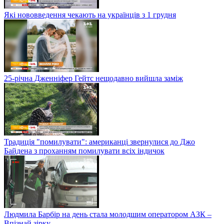
Які нововведення чекають на українців з 1 грудня
25-річна Дженніфер Гейтс нещодавно вийшла заміж
Традиція "помилувати": американці звернулися до Джо
Байдена з проханням помилувати всіх індичок
Людмила Барбір на день стала молодшим оператором АЗК –
Впізнай зірку