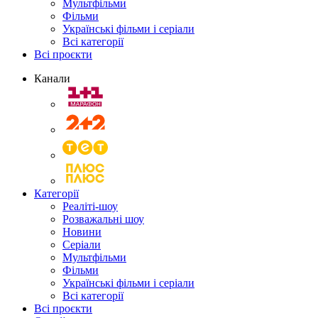
Мультфільми
Фільми
Українські фільми і серіали
Всі категорії
Всі проєкти
Канали
Категорії
Реаліті-шоу
Розважальні шоу
Новини
Серіали
Мультфільми
Фільми
Українські фільми і серіали
Всі категорії
Всі проєкти