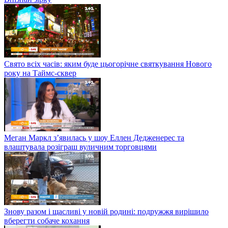
Свято всіх часів: яким буде цьогорічне святкування Нового
року на Таймс-сквер
Меган Маркл з’явилась у шоу Еллен Дедженерес та
влаштувала розіграш вуличним торговцями
Знову разом і щасливі у новій родині: подружжя вирішило
вберегти собаче кохання