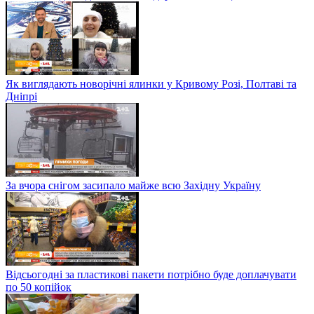
Як виглядають новорічні ялинки у Кривому Розі, Полтаві та
Дніпрі
За вчора снігом засипало майже всю Західну Україну
Відсьогодні за пластикові пакети потрібно буде доплачувати
по 50 копійок