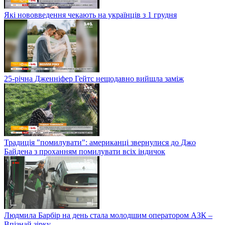
Які нововведення чекають на українців з 1 грудня
25-річна Дженніфер Гейтс нещодавно вийшла заміж
Традиція "помилувати": американці звернулися до Джо
Байдена з проханням помилувати всіх індичок
Людмила Барбір на день стала молодшим оператором АЗК –
Впізнай зірку