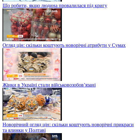
Що робити, якщо людина провалилася під кригу
Огляд цін: скільки коштують новорічні атрибути у Сумах
Жінки в Україні стали військовозобов’язані
Новорічний огляд цін: скільки коштують новорічні прикраси
та ялинки у Полтаві