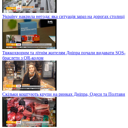
Україну накрила негода: яка ситуація зараз на дорогах столиці
Тяжкохворим та літнім жителям Дніпра почали видавати SOS-
браслети з QR-кодом
Скільки коштують крупи на ринках Дніпра, Одеси та Полтави