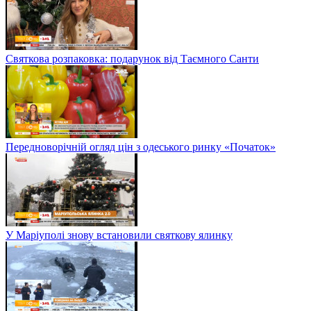
Святкова розпаковка: подарунок від Таємного Санти
Передноворічній огляд цін з одеського ринку «Початок»
У Маріуполі знову встановили святкову ялинку