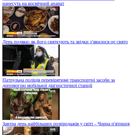
нанесуть на космічний апарат
День подяки: як його святкують та звідки з’явилося це свято
Патрульна поліція перевірятиме транспортні засоби за
допомогою мобільної діагностичної станції
Завтра день найбільших розпродажів у світі – Чорна п'ятниця