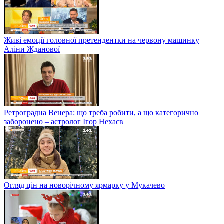
Живі емоції головної претендентки на червону машинку
Аліни Жданової
Ретроградна Венера: що треба робити, а що категорично
заборонено – астролог Ігор Нехаєв
Огляд цін на новорічному ярмарку у Мукачево