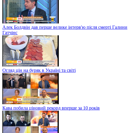
Алек Болдвін дав перше велике інтерв'ю після смерті Галини
Гатчінс
Огляд цін на буряк в Україні та світі
Кава побила ціновий рекорд вперше за 10 років