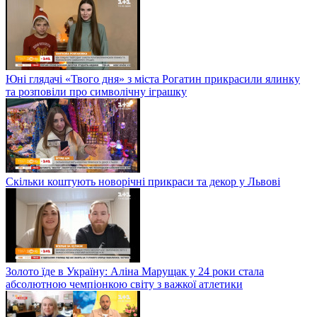
Юні глядачі «Твого дня» з міста Рогатин прикрасили ялинку
та розповіли про символічну іграшку
Скільки коштують новорічні прикраси та декор у Львові
Золото їде в Україну: Аліна Марущак у 24 роки стала
абсолютною чемпіонкою світу з важкої атлетики