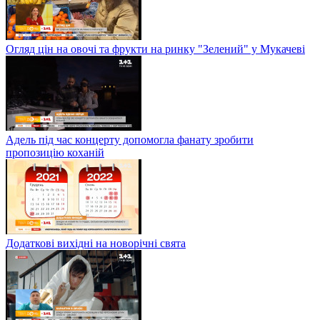
Огляд цін на овочі та фрукти на ринку "Зелений" у Мукачеві
Адель під час концерту допомогла фанату зробити
пропозицію коханій
Додаткові вихідні на новорічні свята