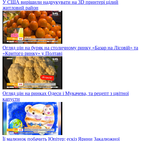
У США вирішили надрукувати на 3D принтері цілий
житловий район
Огляд цін на буряк на столичному ринку «Базар на Лісовій» та
«Критого ринку» у Полтаві
Огляд цін на ринках Одеси і Мукачева, та рецепт з цвітної
капусти
Її малюнок побачить Юпітер: ескіз Ярини Закалюжної