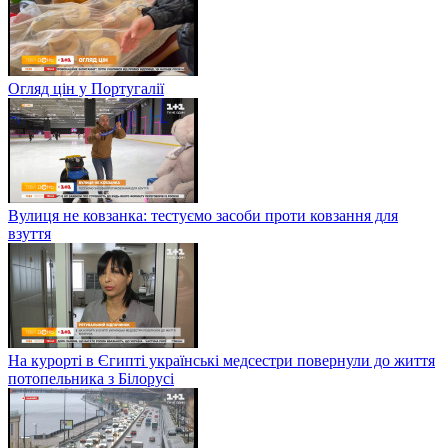
Огляд цін у Португалії
Вулиця не ковзанка: тестуємо засоби проти ковзання для
взуття
На курорті в Єгипті українські медсестри повернули до життя
потопельника з Білорусі