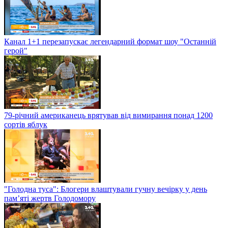
Канал 1+1 перезапускає легендарний формат шоу "Останній
герой"
79-річний американець врятував від вимирання понад 1200
сортів яблук
"Голодна туса": Блогери влаштували гучну вечірку у день
пам’яті жертв Голодомору