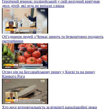
Героїчний вчинок: поліцейський у свій вихідний врятував
двох дітей, які ледь не випали з вікна
Об’єднання людей з Черкас шиють та безкоштовно роздають
екоторбинки
Огляд цін на Бессарабському ринку у Києві та на ринку
Кривого Рога
Хто несе відповідальність за відкриті каналізаційні люки