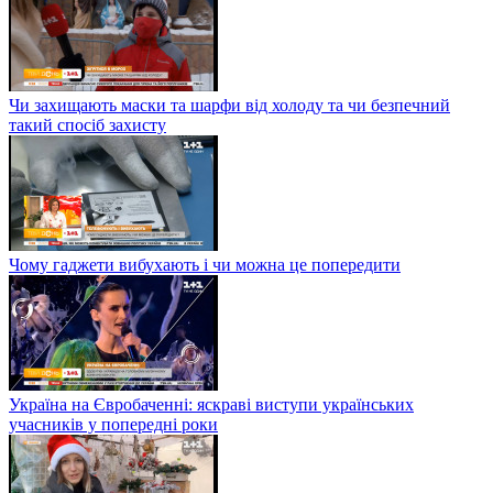
Чи захищають маски та шарфи від холоду та чи безпечний
такий спосіб захисту
Чому гаджети вибухають і чи можна це попередити
Україна на Євробаченні: яскраві виступи українських
учасників у попередні роки