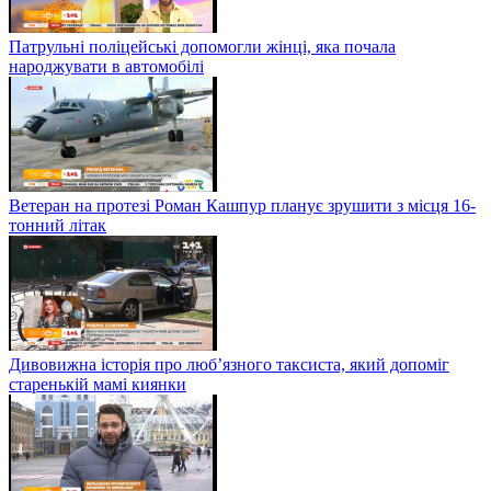
Патрульні поліцейські допомогли жінці, яка почала
народжувати в автомобілі
Ветеран на протезі Роман Кашпур планує зрушити з місця 16-
тонний літак
Дивовижна історія про люб’язного таксиста, який допоміг
старенькій мамі киянки