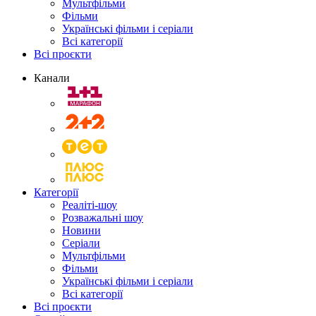
Мультфільми
Фільми
Українські фільми і серіали
Всі категорії
Всі проєкти
Канали
Категорії
Реаліті-шоу
Розважальні шоу
Новини
Серіали
Мультфільми
Фільми
Українські фільми і серіали
Всі категорії
Всі проєкти