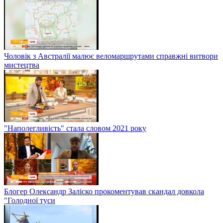
Чоловік з Австралії малює веломаршрутами справжні витвори
мистецтва
"Наполегливість" стала словом 2021 року
Блогер Олександр Заліско прокоментував скандал довкола
"Голодної туси