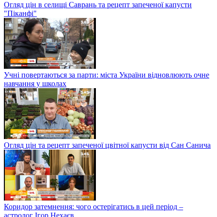
Огляд цін в селищі Саврань та рецепт запеченої капусти
"Піканфі"
Учні повертаються за парти: міста України відновлюють очне
навчання у школах
Огляд цін та рецепт запеченої цвітної капусти від Сан Санича
Коридор затемнення: чого остерігатись в цей період –
астролог Ігор Нехаєв