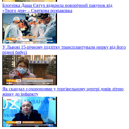
Блогерка Даша Євтух відкрила новорічний пакунок від
«Твого дня» – Святкова розпаковка
У Львові 15-річному підлітку трансплантували нирку від його
рідної бабусі
Як скандал з охоронцями у торгівельному центрі довів літню
жінку до інфаркту