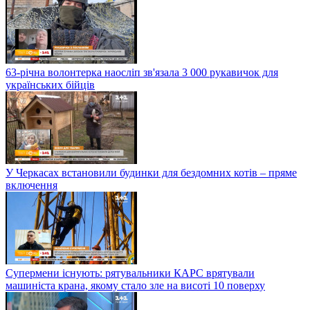
63-річна волонтерка наосліп зв'язала 3 000 рукавичок для
українських бійців
У Черкасах встановили будинки для бездомних котів – пряме
включення
Супермени існують: рятувальники КАРС врятували
машиніста крана, якому стало зле на висоті 10 поверху