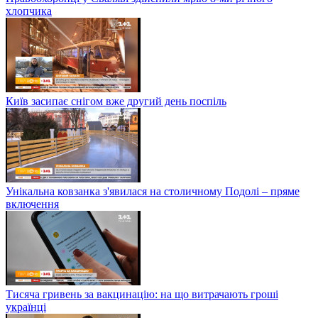
хлопчика
Київ засипає снігом вже другий день поспіль
Унікальна ковзанка з'явилася на столичному Подолі – пряме
включення
Тисяча гривень за вакцинацію: на що витрачають гроші
українці