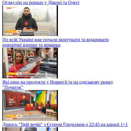
Огляд цін на ринках у Діжоні та Одесі
По всій Україні вже почали монтувати та відкривати
новорічні ялинки та ярмарки
Які ціни на продукти у Норвегії та на одеському ринку
"Початок"
Дивись "Твій вечір" з Єгором Гордєєвим о 22:45 на каналі 1+1