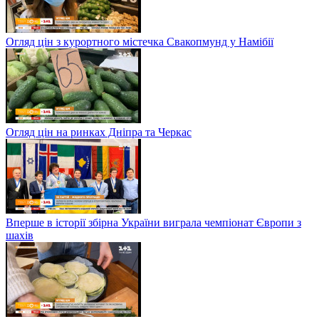
Огляд цін з курортного містечка Свакопмунд у Намібії
Огляд цін на ринках Дніпра та Черкас
Вперше в історії збірна України виграла чемпіонат Європи з
шахів