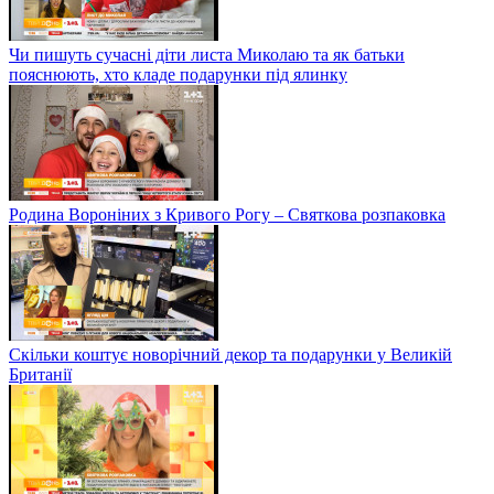
Чи пишуть сучасні діти листа Миколаю та як батьки
пояснюють, хто кладе подарунки під ялинку
Родина Вороніних з Кривого Рогу – Святкова розпаковка
Скільки коштує новорічний декор та подарунки у Великій
Британії