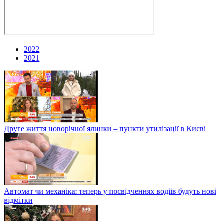
2022
2021
Друге життя новорічної ялинки – пункти утилізації в Києві
Автомат чи механіка: теперь у посвідченнях водіів будуть нові
відмітки