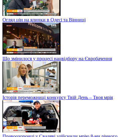
Огляд цін на ялинки в Одесі та Вінниці
Що змінилося у процесі нацвідбору на Євробачення
Історія переможниці конкурсу Твій День – Твоя мрія
Правоохоронці у Сваляві здійснили мрію 8-ми річного