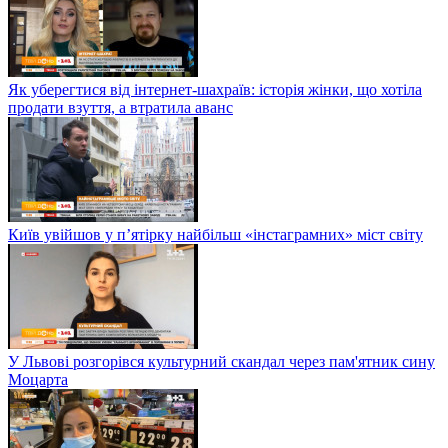
Як уберегтися від інтернет-шахраїв: історія жінки, що хотіла
продати взуття, а втратила аванс
Київ увійшов у п’ятірку найбільш «інстаграмних» міст світу
У Львові розгорівся культурний скандал через пам'ятник сину
Моцарта