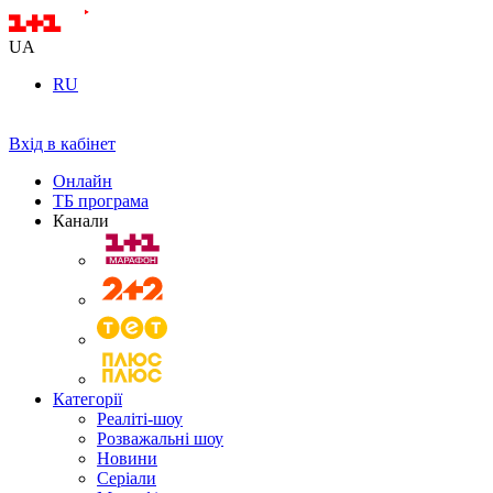
UA
RU
Вхід в кабінет
Онлайн
ТБ програма
Канали
Категорії
Реаліті-шоу
Розважальні шоу
Новини
Серіали