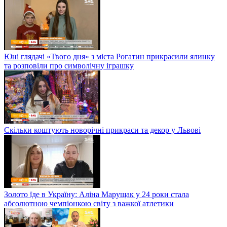
Юні глядачі «Твого дня» з міста Рогатин прикрасили ялинку
та розповіли про символічну іграшку
Скільки коштують новорічні прикраси та декор у Львові
Золото їде в Україну: Аліна Марущак у 24 роки стала
абсолютною чемпіонкою світу з важкої атлетики