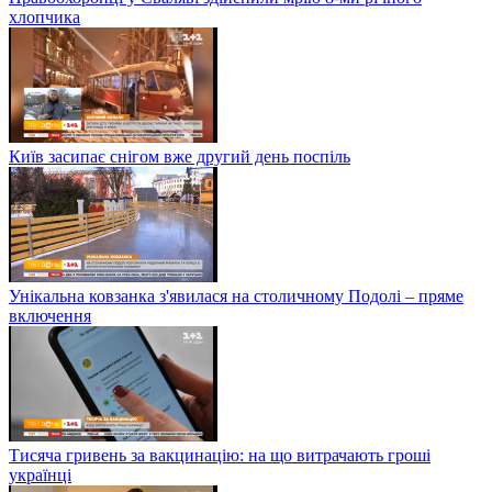
хлопчика
Київ засипає снігом вже другий день поспіль
Унікальна ковзанка з'явилася на столичному Подолі – пряме
включення
Тисяча гривень за вакцинацію: на що витрачають гроші
українці