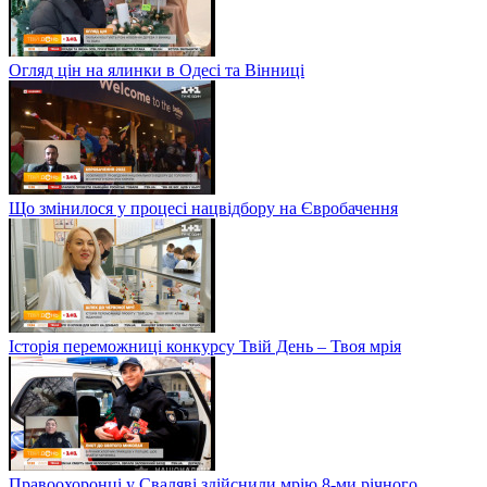
Огляд цін на ялинки в Одесі та Вінниці
Що змінилося у процесі нацвідбору на Євробачення
Історія переможниці конкурсу Твій День – Твоя мрія
Правоохоронці у Сваляві здійснили мрію 8-ми річного