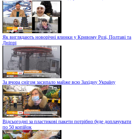
Як виглядають новорічні ялинки у Кривому Розі, Полтаві та
Дніпрі
За вчора снігом засипало майже всю Західну Україну
Відсьогодні за пластикові пакети потрібно буде доплачувати
по 50 копійок