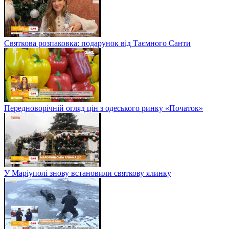
Святкова розпаковка: подарунок від Таємного Санти
Передноворічній огляд цін з одеського ринку «Початок»
У Маріуполі знову встановили святкову ялинку