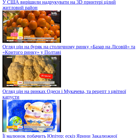
У США вирішили надрукувати на 3D принтері цілий
житловий район
Огляд цін на буряк на столичному ринку «Базар на Лісовій» та
«Критого ринку» у Полтаві
Огляд цін на ринках Одеси і Мукачева, та рецепт з цвітної
капусти
Її малюнок побачить Юпітер: ескіз Ярини Закалюжної