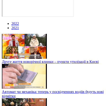
2022
2021
Друге життя новорічної ялинки – пункти утилізації в Києві
Автомат чи механіка: теперь у посвідченнях водіів будуть нові
відмітки