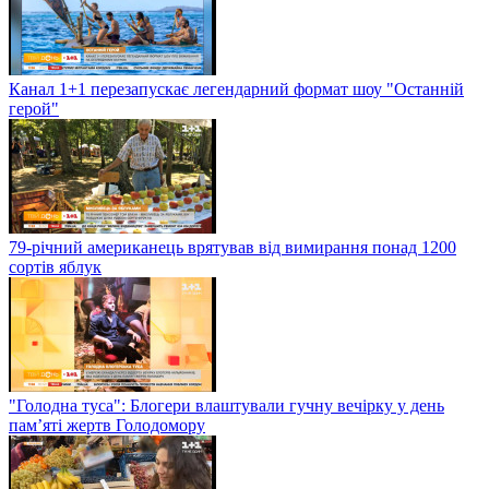
Канал 1+1 перезапускає легендарний формат шоу "Останній
герой"
79-річний американець врятував від вимирання понад 1200
сортів яблук
"Голодна туса": Блогери влаштували гучну вечірку у день
пам’яті жертв Голодомору