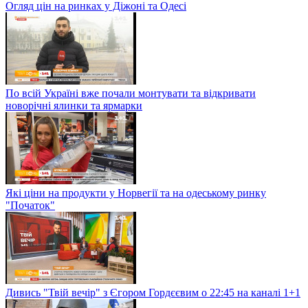
Огляд цін на ринках у Діжоні та Одесі
По всій Україні вже почали монтувати та відкривати
новорічні ялинки та ярмарки
Які ціни на продукти у Норвегії та на одеському ринку
"Початок"
Дивись "Твій вечір" з Єгором Гордєєвим о 22:45 на каналі 1+1