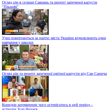
Огляд цін в селищі Саврань та рецепт запеченої капусти
"Піканфі"
Учні повертаються за парти: міста України відновлюють очне
навчання у школах
Огляд цін та рецепт запеченої цвітної капусти від Сан Санича
Коридор затемнення: чого остерігатись в цей період –
астролог Ігор Нехаєв