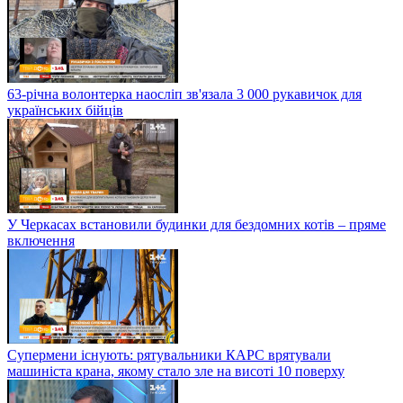
63-річна волонтерка наосліп зв'язала 3 000 рукавичок для
українських бійців
У Черкасах встановили будинки для бездомних котів – пряме
включення
Супермени існують: рятувальники КАРС врятували
машиніста крана, якому стало зле на висоті 10 поверху