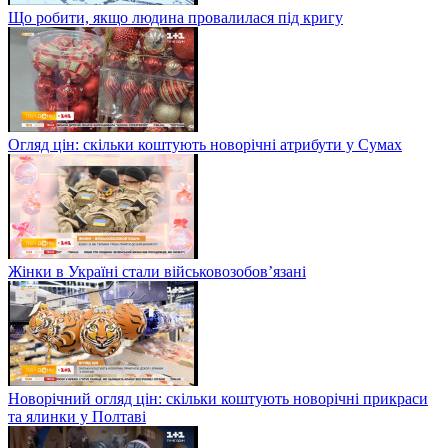
Що робити, якщо людина провалилася під кригу
Огляд цін: скільки коштують новорічні атрибути у Сумах
Жінки в Україні стали військовозобов’язані
Новорічний огляд цін: скільки коштують новорічні прикраси
та ялинки у Полтаві