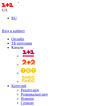
UA
RU
Вхід в кабінет
Онлайн
ТБ програма
Канали
Категорії
Реаліті-шоу
Розважальні шоу
Новини
Серіали