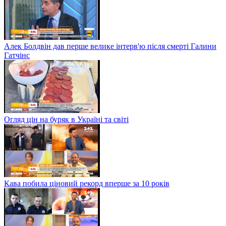
Алек Болдвін дав перше велике інтерв'ю після смерті Галини
Гатчінс
Огляд цін на буряк в Україні та світі
Кава побила ціновий рекорд вперше за 10 років