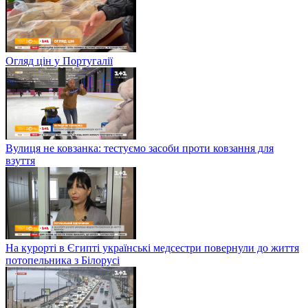
Огляд цін у Португалії
Вулиця не ковзанка: тестуємо засоби проти ковзання для
взуття
На курорті в Єгипті українські медсестри повернули до життя
потопельника з Білорусі