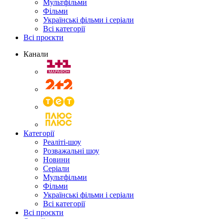
Мультфільми
Фільми
Українські фільми і серіали
Всі категорії
Всі проєкти
Канали
Категорії
Реаліті-шоу
Розважальні шоу
Новини
Серіали
Мультфільми
Фільми
Українські фільми і серіали
Всі категорії
Всі проєкти