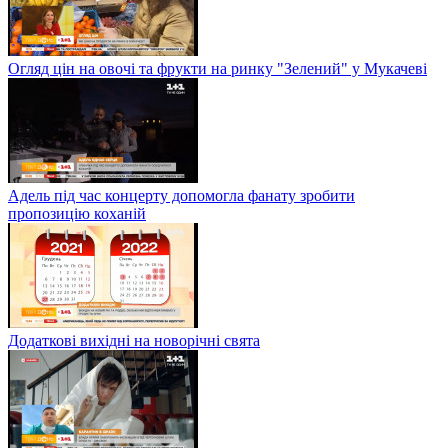
Огляд цін на овочі та фрукти на ринку "Зелений" у Мукачеві
Адель під час концерту допомогла фанату зробити
пропозицію коханій
Додаткові вихідні на новорічні свята