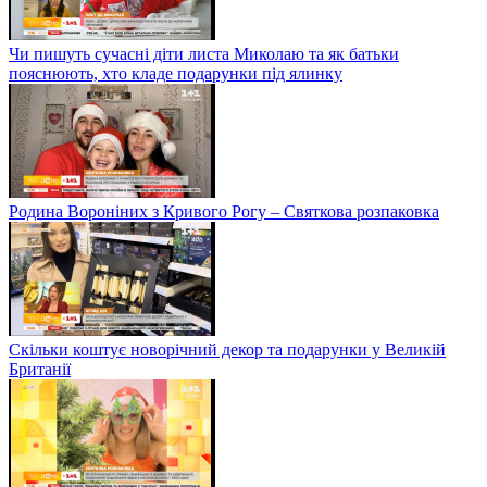
Чи пишуть сучасні діти листа Миколаю та як батьки
пояснюють, хто кладе подарунки під ялинку
Родина Вороніних з Кривого Рогу – Святкова розпаковка
Скільки коштує новорічний декор та подарунки у Великій
Британії