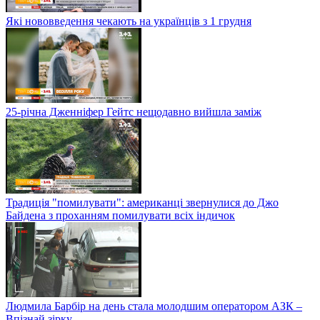
Які нововведення чекають на українців з 1 грудня
25-річна Дженніфер Гейтс нещодавно вийшла заміж
Традиція "помилувати": американці звернулися до Джо
Байдена з проханням помилувати всіх індичок
Людмила Барбір на день стала молодшим оператором АЗК –
Впізнай зірку