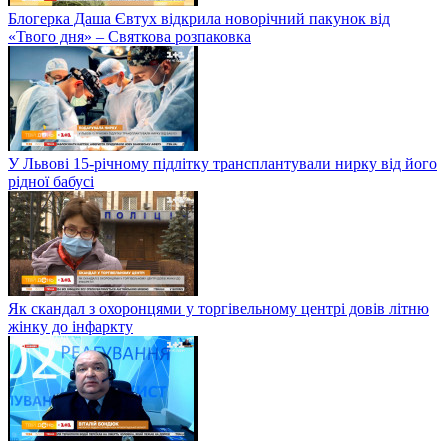
Блогерка Даша Євтух відкрила новорічний пакунок від
«Твого дня» – Святкова розпаковка
У Львові 15-річному підлітку трансплантували нирку від його
рідної бабусі
Як скандал з охоронцями у торгівельному центрі довів літню
жінку до інфаркту