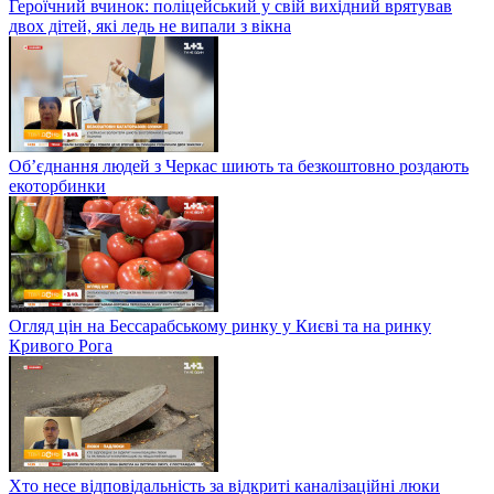
Героїчний вчинок: поліцейський у свій вихідний врятував
двох дітей, які ледь не випали з вікна
Об’єднання людей з Черкас шиють та безкоштовно роздають
екоторбинки
Огляд цін на Бессарабському ринку у Києві та на ринку
Кривого Рога
Хто несе відповідальність за відкриті каналізаційні люки