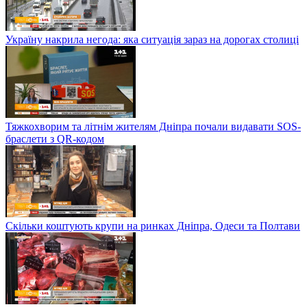
Україну накрила негода: яка ситуація зараз на дорогах столиці
Тяжкохворим та літнім жителям Дніпра почали видавати SOS-
браслети з QR-кодом
Скільки коштують крупи на ринках Дніпра, Одеси та Полтави