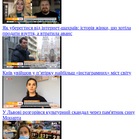
Як уберегтися від інтернет-шахраїв: історія жінки, що хотіла
продати взуття, а втратила аванс
Київ увійшов у п’ятірку найбільш «інстаграмних» міст світу
У Львові розгорівся культурний скандал через пам'ятник сину
Моцарта