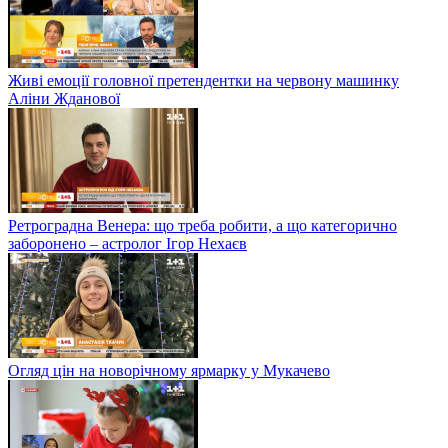
Живі емоції головної претендентки на червону машинку
Аліни Жданової
Ретроградна Венера: що треба робити, а що категорично
заборонено – астролог Ігор Нехаєв
Огляд цін на новорічному ярмарку у Мукачево