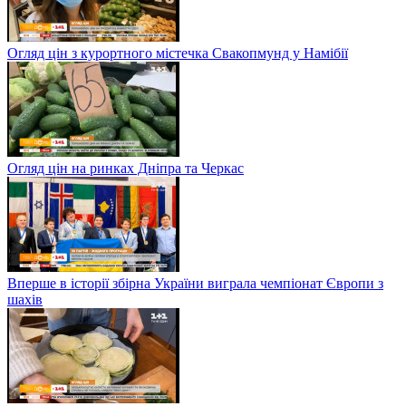
Огляд цін з курортного містечка Свакопмунд у Намібії
Огляд цін на ринках Дніпра та Черкас
Вперше в історії збірна України виграла чемпіонат Європи з
шахів