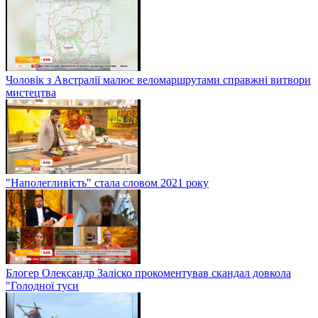
Чоловік з Австралії малює веломаршрутами справжні витвори
мистецтва
"Наполегливість" стала словом 2021 року
Блогер Олександр Заліско прокоментував скандал довкола
"Голодної туси