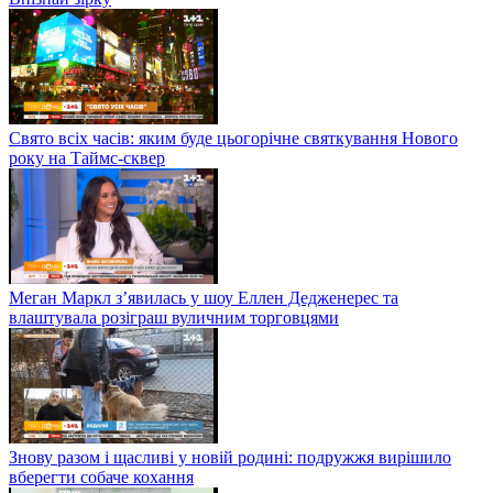
Свято всіх часів: яким буде цьогорічне святкування Нового
року на Таймс-сквер
Меган Маркл з’явилась у шоу Еллен Дедженерес та
влаштувала розіграш вуличним торговцями
Знову разом і щасливі у новій родині: подружжя вирішило
вберегти собаче кохання