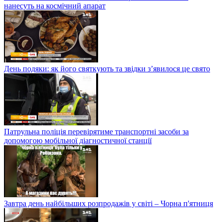
нанесуть на космічний апарат
День подяки: як його святкують та звідки з’явилося це свято
Патрульна поліція перевірятиме транспортні засоби за
допомогою мобільної діагностичної станції
Завтра день найбільших розпродажів у світі – Чорна п'ятниця