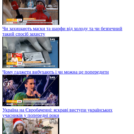
Чи захищають маски та шарфи від холоду та чи безпечний
такий спосіб захисту
Чому гаджети вибухають і чи можна це попередити
Україна на Євробаченні: яскраві виступи українських
учасників у попередні роки