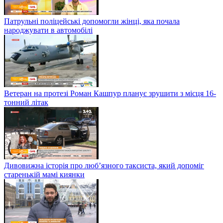
Патрульні поліцейські допомогли жінці, яка почала
народжувати в автомобілі
Ветеран на протезі Роман Кашпур планує зрушити з місця 16-
тонний літак
Дивовижна історія про люб’язного таксиста, який допоміг
старенькій мамі киянки