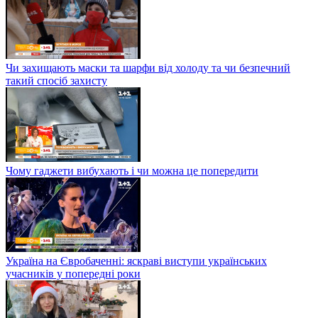
Чи захищають маски та шарфи від холоду та чи безпечний
такий спосіб захисту
Чому гаджети вибухають і чи можна це попередити
Україна на Євробаченні: яскраві виступи українських
учасників у попередні роки