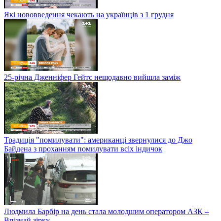
Які нововведення чекають на українців з 1 грудня
25-річна Дженніфер Гейтс нещодавно вийшла заміж
Традиція "помилувати": американці звернулися до Джо
Байдена з проханням помилувати всіх індичок
Людмила Барбір на день стала молодшим оператором АЗК –
Впізнай зірку