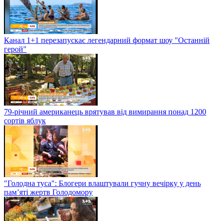
Канал 1+1 перезапускає легендарний формат шоу "Останній
герой"
79-річний американець врятував від вимирання понад 1200
сортів яблук
"Голодна туса": Блогери влаштували гучну вечірку у день
пам’яті жертв Голодомору