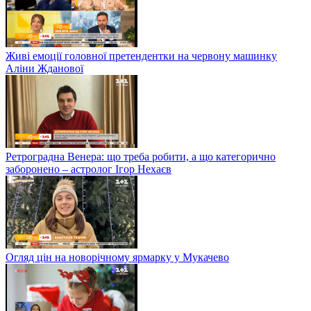
Живі емоції головної претендентки на червону машинку
Аліни Жданової
Ретроградна Венера: що треба робити, а що категорично
заборонено – астролог Ігор Нехаєв
Огляд цін на новорічному ярмарку у Мукачево