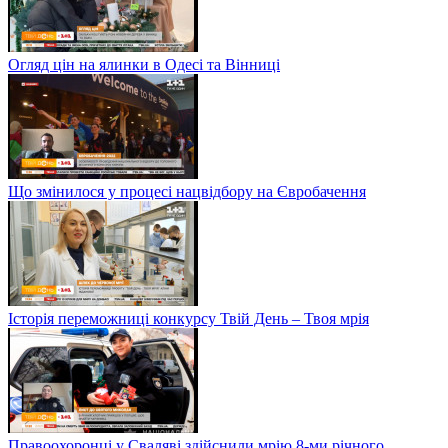
Огляд цін на ялинки в Одесі та Вінниці
Що змінилося у процесі нацвідбору на Євробачення
Історія переможниці конкурсу Твій День – Твоя мрія
Правоохоронці у Сваляві здійснили мрію 8-ми річного