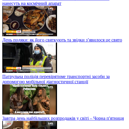
нанесуть на космічний апарат
День подяки: як його святкують та звідки з’явилося це свято
Патрульна поліція перевірятиме транспортні засоби за
допомогою мобільної діагностичної станції
Завтра день найбільших розпродажів у світі – Чорна п'ятниця