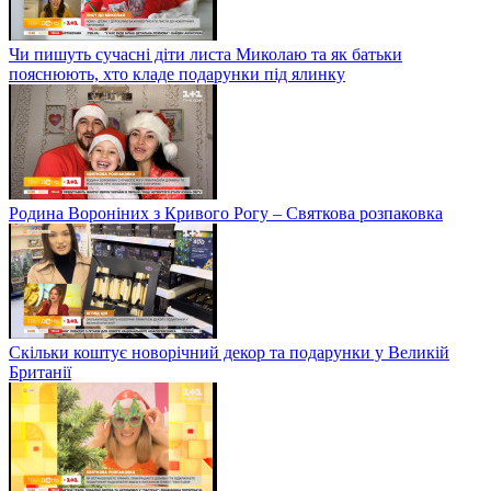
Чи пишуть сучасні діти листа Миколаю та як батьки
пояснюють, хто кладе подарунки під ялинку
Родина Вороніних з Кривого Рогу – Святкова розпаковка
Скільки коштує новорічний декор та подарунки у Великій
Британії