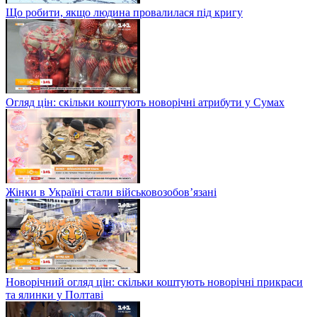
Що робити, якщо людина провалилася під кригу
Огляд цін: скільки коштують новорічні атрибути у Сумах
Жінки в Україні стали військовозобов’язані
Новорічний огляд цін: скільки коштують новорічні прикраси
та ялинки у Полтаві