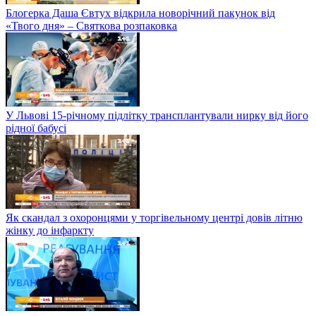
Блогерка Даша Євтух відкрила новорічний пакунок від
«Твого дня» – Святкова розпаковка
У Львові 15-річному підлітку трансплантували нирку від його
рідної бабусі
Як скандал з охоронцями у торгівельному центрі довів літню
жінку до інфаркту