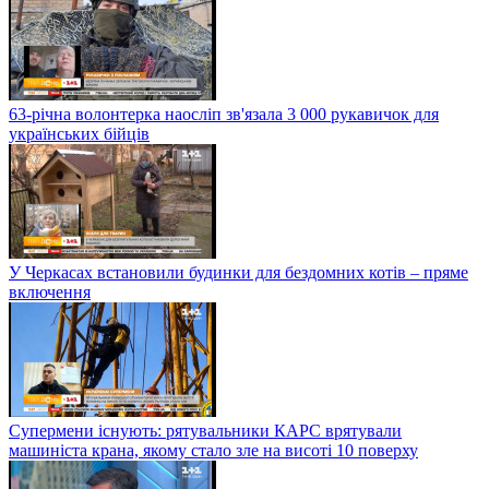
63-річна волонтерка наосліп зв'язала 3 000 рукавичок для
українських бійців
У Черкасах встановили будинки для бездомних котів – пряме
включення
Супермени існують: рятувальники КАРС врятували
машиніста крана, якому стало зле на висоті 10 поверху