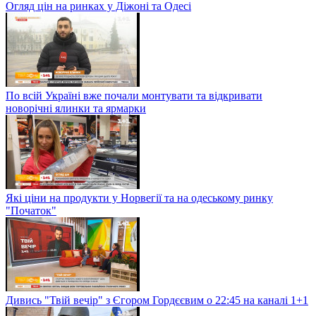
Огляд цін на ринках у Діжоні та Одесі
По всій Україні вже почали монтувати та відкривати
новорічні ялинки та ярмарки
Які ціни на продукти у Норвегії та на одеському ринку
"Початок"
Дивись "Твій вечір" з Єгором Гордєєвим о 22:45 на каналі 1+1