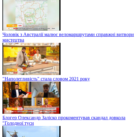
Чоловік з Австралії малює веломаршрутами справжні витвори
мистецтва
"Наполегливість" стала словом 2021 року
Блогер Олександр Заліско прокоментував скандал довкола
"Голодної туси