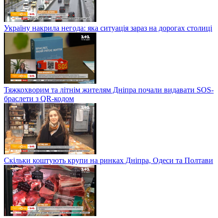
Україну накрила негода: яка ситуація зараз на дорогах столиці
Тяжкохворим та літнім жителям Дніпра почали видавати SOS-
браслети з QR-кодом
Скільки коштують крупи на ринках Дніпра, Одеси та Полтави