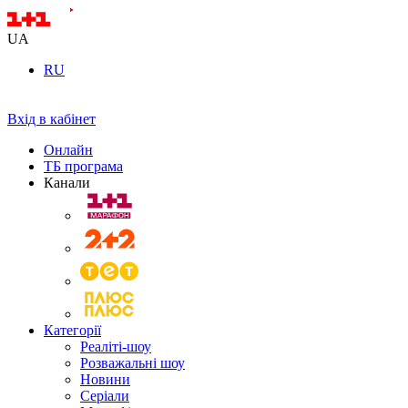
UA
RU
Вхід в кабінет
Онлайн
ТБ програма
Канали
Категорії
Реаліті-шоу
Розважальні шоу
Новини
Серіали