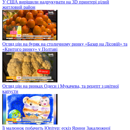
У США вирішили надрукувати на 3D принтері цілий
житловий район
Огляд цін на буряк на столичному ринку «Базар на Лісовій» та
«Критого ринку» у Полтаві
Огляд цін на ринках Одеси і Мукачева, та рецепт з цвітної
капусти
Її малюнок побачить Юпітер: ескіз Ярини Закалюжної