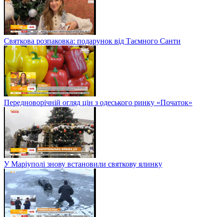
Святкова розпаковка: подарунок від Таємного Санти
Передноворічній огляд цін з одеського ринку «Початок»
У Маріуполі знову встановили святкову ялинку