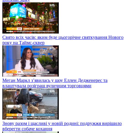
Свято всіх часів: яким буде цьогорічне святкування Нового
року на Таймс-сквер
Меган Маркл з’явилась у шоу Еллен Дедженерес та
влаштувала розіграш вуличним торговцями
Знову разом і щасливі у новій родині: подружжя вирішило
вберегти собаче кохання