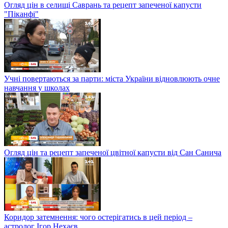
Огляд цін в селищі Саврань та рецепт запеченої капусти
"Піканфі"
Учні повертаються за парти: міста України відновлюють очне
навчання у школах
Огляд цін та рецепт запеченої цвітної капусти від Сан Санича
Коридор затемнення: чого остерігатись в цей період –
астролог Ігор Нехаєв