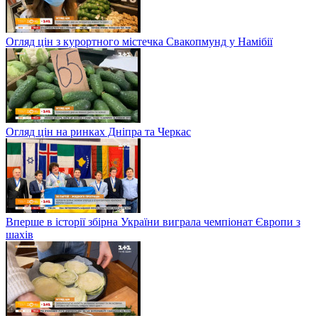
Огляд цін з курортного містечка Свакопмунд у Намібії
Огляд цін на ринках Дніпра та Черкас
Вперше в історії збірна України виграла чемпіонат Європи з
шахів