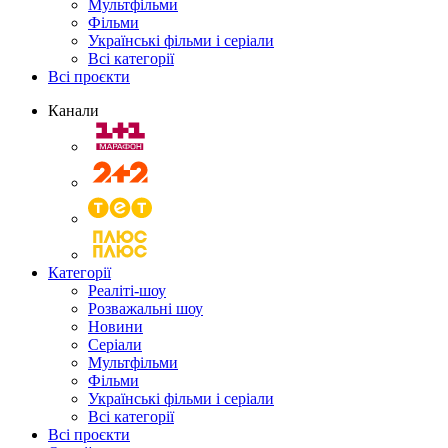
Мультфільми
Фільми
Українські фільми і серіали
Всі категорії
Всі проєкти
Канали
Категорії
Реаліті-шоу
Розважальні шоу
Новини
Серіали
Мультфільми
Фільми
Українські фільми і серіали
Всі категорії
Всі проєкти