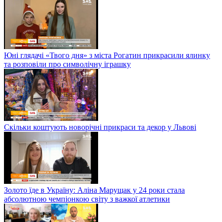
Юні глядачі «Твого дня» з міста Рогатин прикрасили ялинку
та розповіли про символічну іграшку
Скільки коштують новорічні прикраси та декор у Львові
Золото їде в Україну: Аліна Марущак у 24 роки стала
абсолютною чемпіонкою світу з важкої атлетики