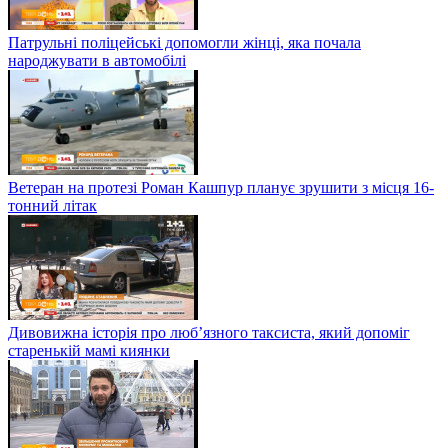
Патрульні поліцейські допомогли жінці, яка почала
народжувати в автомобілі
Ветеран на протезі Роман Кашпур планує зрушити з місця 16-
тонний літак
Дивовижна історія про люб’язного таксиста, який допоміг
старенькій мамі киянки