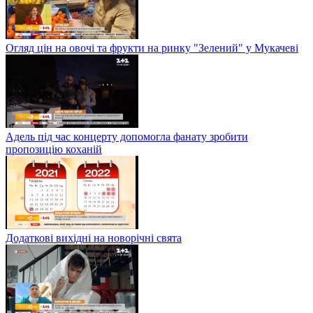
Огляд цін на овочі та фрукти на ринку "Зелений" у Мукачеві
Адель під час концерту допомогла фанату зробити
пропозицію коханій
Додаткові вихідні на новорічні свята