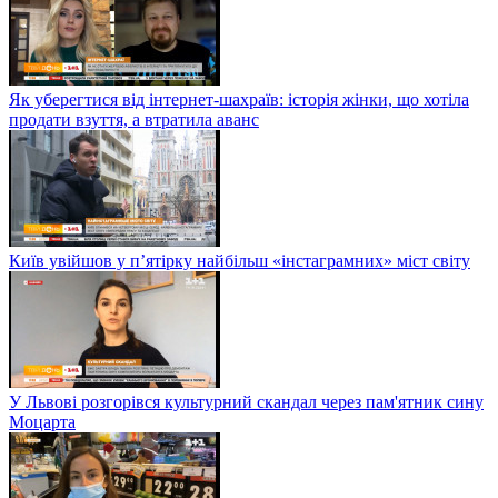
Як уберегтися від інтернет-шахраїв: історія жінки, що хотіла
продати взуття, а втратила аванс
Київ увійшов у п’ятірку найбільш «інстаграмних» міст світу
У Львові розгорівся культурний скандал через пам'ятник сину
Моцарта