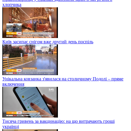
хлопчика
Київ засипає снігом вже другий день поспіль
Унікальна ковзанка з'явилася на столичному Подолі – пряме
включення
Тисяча гривень за вакцинацію: на що витрачають гроші
українці