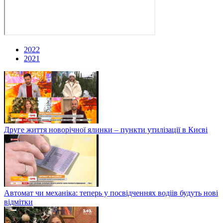
2022
2021
Друге життя новорічної ялинки – пункти утилізації в Києві
Автомат чи механіка: теперь у посвідченнях водіів будуть нові
відмітки