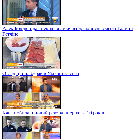
Алек Болдвін дав перше велике інтерв'ю після смерті Галини
Гатчінс
Огляд цін на буряк в Україні та світі
Кава побила ціновий рекорд вперше за 10 років