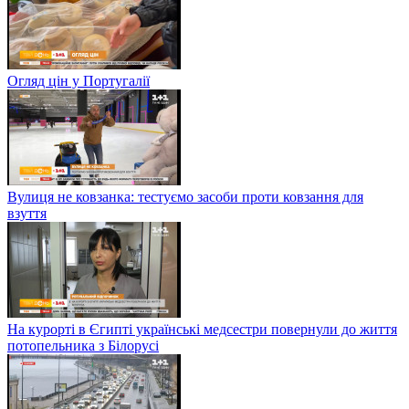
Огляд цін у Португалії
Вулиця не ковзанка: тестуємо засоби проти ковзання для
взуття
На курорті в Єгипті українські медсестри повернули до життя
потопельника з Білорусі