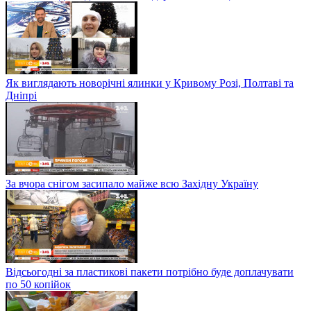
Як виглядають новорічні ялинки у Кривому Розі, Полтаві та
Дніпрі
За вчора снігом засипало майже всю Західну Україну
Відсьогодні за пластикові пакети потрібно буде доплачувати
по 50 копійок