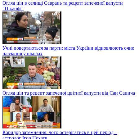
Огляд цін в селищі Саврань та рецепт запеченої капусти
"Піканфі"
Учні повертаються за парти: міста України відновлюють очне
навчання у школах
Огляд цін та рецепт запеченої цвітної капусти від Сан Санича
Коридор затемнення: чого остерігатись в цей період –
астролог Ігор Нехаєв