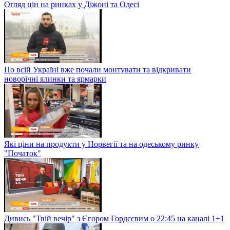
Огляд цін на ринках у Діжоні та Одесі
По всій Україні вже почали монтувати та відкривати
новорічні ялинки та ярмарки
Які ціни на продукти у Норвегії та на одеському ринку
"Початок"
Дивись "Твій вечір" з Єгором Гордєєвим о 22:45 на каналі 1+1