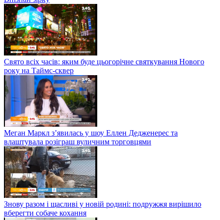
Свято всіх часів: яким буде цьогорічне святкування Нового
року на Таймс-сквер
Меган Маркл з’явилась у шоу Еллен Дедженерес та
влаштувала розіграш вуличним торговцями
Знову разом і щасливі у новій родині: подружжя вирішило
вберегти собаче кохання