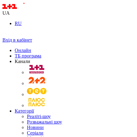
UA
RU
Вхід в кабінет
Онлайн
ТБ програма
Канали
Категорії
Реаліті-шоу
Розважальні шоу
Новини
Серіали