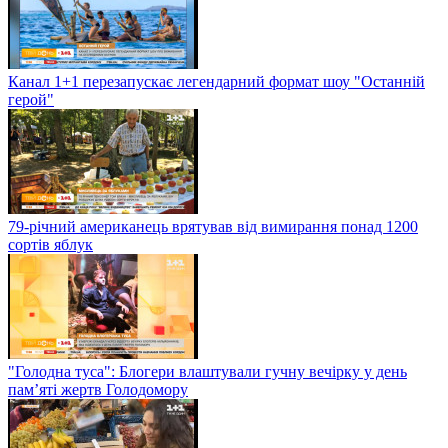
Канал 1+1 перезапускає легендарний формат шоу "Останній
герой"
79-річний американець врятував від вимирання понад 1200
сортів яблук
"Голодна туса": Блогери влаштували гучну вечірку у день
пам’яті жертв Голодомору