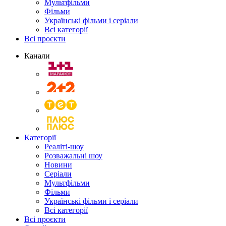
Мультфільми
Фільми
Українські фільми і серіали
Всі категорії
Всі проєкти
Канали
Категорії
Реаліті-шоу
Розважальні шоу
Новини
Серіали
Мультфільми
Фільми
Українські фільми і серіали
Всі категорії
Всі проєкти