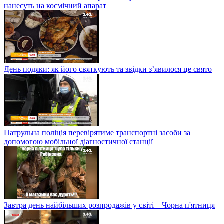
нанесуть на космічний апарат
День подяки: як його святкують та звідки з’явилося це свято
Патрульна поліція перевірятиме транспортні засоби за
допомогою мобільної діагностичної станції
Завтра день найбільших розпродажів у світі – Чорна п'ятниця