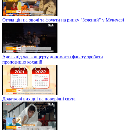
Огляд цін на овочі та фрукти на ринку "Зелений" у Мукачеві
Адель під час концерту допомогла фанату зробити
пропозицію коханій
Додаткові вихідні на новорічні свята