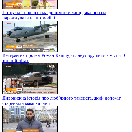
Патрульні поліцейські допомогли жінці, яка почала
народжувати в автомобілі
Ветеран на протезі Роман Кашпур планує зрушити з місця 16-
тонний літак
Дивовижна історія про люб’язного таксиста, який допоміг
старенькій мамі киянки