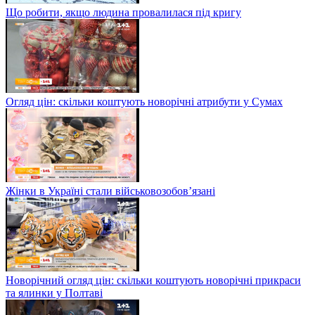
Що робити, якщо людина провалилася під кригу
Огляд цін: скільки коштують новорічні атрибути у Сумах
Жінки в Україні стали військовозобов’язані
Новорічний огляд цін: скільки коштують новорічні прикраси
та ялинки у Полтаві