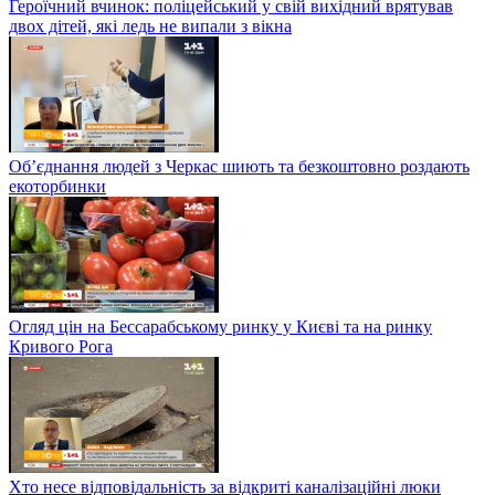
Героїчний вчинок: поліцейський у свій вихідний врятував
двох дітей, які ледь не випали з вікна
Об’єднання людей з Черкас шиють та безкоштовно роздають
екоторбинки
Огляд цін на Бессарабському ринку у Києві та на ринку
Кривого Рога
Хто несе відповідальність за відкриті каналізаційні люки