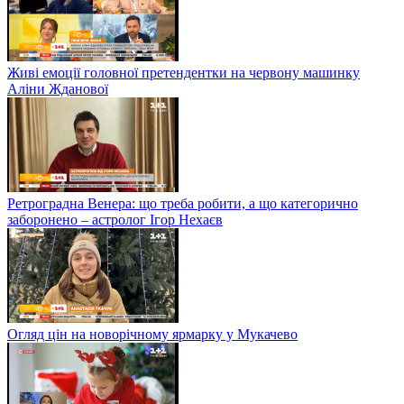
Живі емоції головної претендентки на червону машинку
Аліни Жданової
Ретроградна Венера: що треба робити, а що категорично
заборонено – астролог Ігор Нехаєв
Огляд цін на новорічному ярмарку у Мукачево