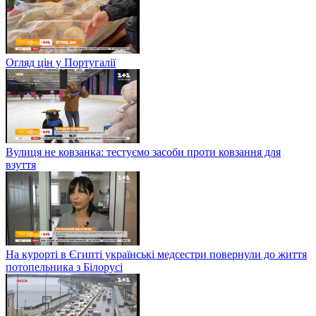
Огляд цін у Португалії
Вулиця не ковзанка: тестуємо засоби проти ковзання для
взуття
На курорті в Єгипті українські медсестри повернули до життя
потопельника з Білорусі