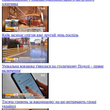
хлопчика
Київ засипає снігом вже другий день поспіль
Унікальна ковзанка з'явилася на столичному Подолі – пряме
включення
Тисяча гривень за вакцинацію: на що витрачають гроші
українці