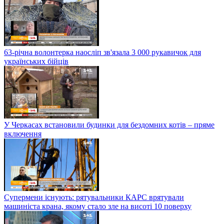
63-річна волонтерка наосліп зв'язала 3 000 рукавичок для
українських бійців
У Черкасах встановили будинки для бездомних котів – пряме
включення
Супермени існують: рятувальники КАРС врятували
машиніста крана, якому стало зле на висоті 10 поверху