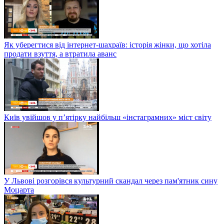
Як уберегтися від інтернет-шахраїв: історія жінки, що хотіла
продати взуття, а втратила аванс
Київ увійшов у п’ятірку найбільш «інстаграмних» міст світу
У Львові розгорівся культурний скандал через пам'ятник сину
Моцарта