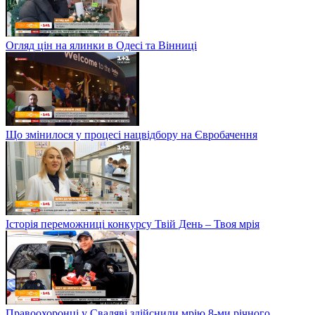
Огляд цін на ялинки в Одесі та Вінниці
Що змінилося у процесі нацвідбору на Євробачення
Історія переможниці конкурсу Твій День – Твоя мрія
Правоохоронці у Сваляві здійснили мрію 8-ми річного