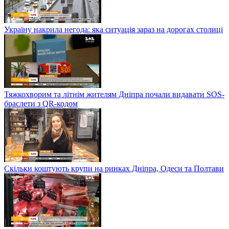
Україну накрила негода: яка ситуація зараз на дорогах столиці
Тяжкохворим та літнім жителям Дніпра почали видавати SOS-
браслети з QR-кодом
Скільки коштують крупи на ринках Дніпра, Одеси та Полтави