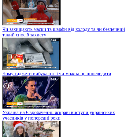
Чи захищають маски та шарфи від холоду та чи безпечний
такий спосіб захисту
Чому гаджети вибухають і чи можна це попередити
Україна на Євробаченні: яскраві виступи українських
учасників у попередні роки