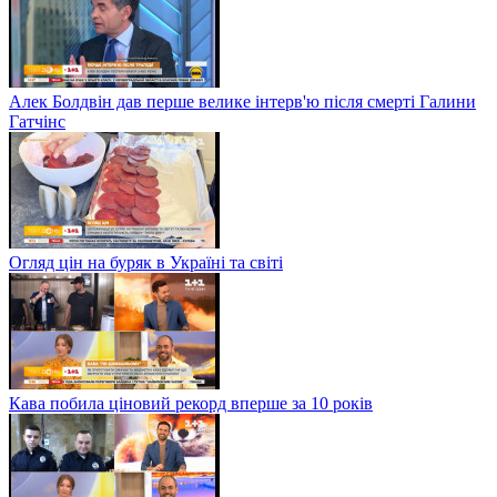
Алек Болдвін дав перше велике інтерв'ю після смерті Галини
Гатчінс
Огляд цін на буряк в Україні та світі
Кава побила ціновий рекорд вперше за 10 років