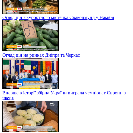
Огляд цін з курортного містечка Свакопмунд у Намібії
Огляд цін на ринках Дніпра та Черкас
Вперше в історії збірна України виграла чемпіонат Європи з
шахів