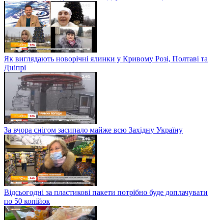
Як виглядають новорічні ялинки у Кривому Розі, Полтаві та
Дніпрі
За вчора снігом засипало майже всю Західну Україну
Відсьогодні за пластикові пакети потрібно буде доплачувати
по 50 копійок