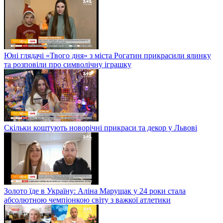
Юні глядачі «Твого дня» з міста Рогатин прикрасили ялинку
та розповіли про символічну іграшку
Скільки коштують новорічні прикраси та декор у Львові
Золото їде в Україну: Аліна Марущак у 24 роки стала
абсолютною чемпіонкою світу з важкої атлетики