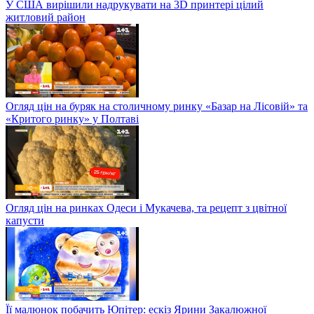
У США вирішили надрукувати на 3D принтері цілий
житловий район
Огляд цін на буряк на столичному ринку «Базар на Лісовій» та
«Критого ринку» у Полтаві
Огляд цін на ринках Одеси і Мукачева, та рецепт з цвітної
капусти
Її малюнок побачить Юпітер: ескіз Ярини Закалюжної