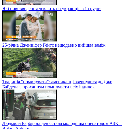
Які нововведення чекають на українців з 1 грудня
25-річна Дженніфер Гейтс нещодавно вийшла заміж
Традиція "помилувати": американці звернулися до Джо
Байдена з проханням помилувати всіх індичок
Людмила Барбір на день стала молодшим оператором АЗК –
Впізнай зірку