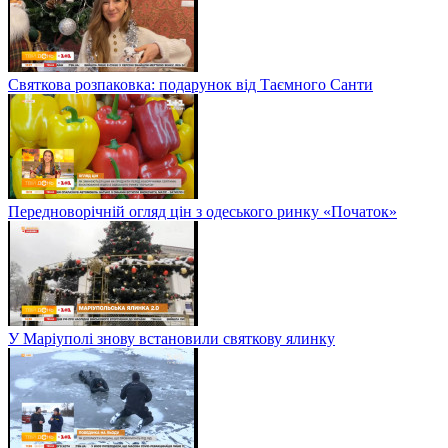
Святкова розпаковка: подарунок від Таємного Санти
Передноворічній огляд цін з одеського ринку «Початок»
У Маріуполі знову встановили святкову ялинку