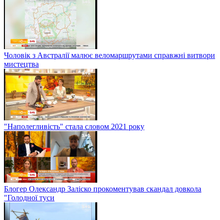
Чоловік з Австралії малює веломаршрутами справжні витвори
мистецтва
"Наполегливість" стала словом 2021 року
Блогер Олександр Заліско прокоментував скандал довкола
"Голодної туси