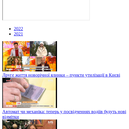
2022
2021
Друге життя новорічної ялинки – пункти утилізації в Києві
Автомат чи механіка: теперь у посвідченнях водіів будуть нові
відмітки