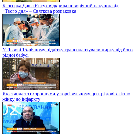
Блогерка Даша Євтух відкрила новорічний пакунок від
«Твого дня» – Святкова розпаковка
У Львові 15-річному підлітку трансплантували нирку від його
рідної бабусі
Як скандал з охоронцями у торгівельному центрі довів літню
жінку до інфаркту