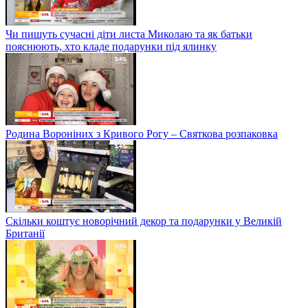
Чи пишуть сучасні діти листа Миколаю та як батьки
пояснюють, хто кладе подарунки під ялинку
Родина Вороніних з Кривого Рогу – Святкова розпаковка
Скільки коштує новорічний декор та подарунки у Великій
Британії