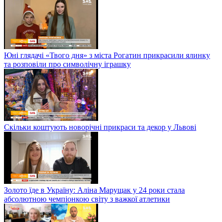
Юні глядачі «Твого дня» з міста Рогатин прикрасили ялинку
та розповіли про символічну іграшку
Скільки коштують новорічні прикраси та декор у Львові
Золото їде в Україну: Аліна Марущак у 24 роки стала
абсолютною чемпіонкою світу з важкої атлетики