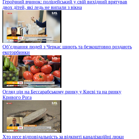
Героїчний вчинок: поліцейський у свій вихідний врятував
двох дітей, які ледь не випали з вікна
Об’єднання людей з Черкас шиють та безкоштовно роздають
екоторбинки
Огляд цін на Бессарабському ринку у Києві та на ринку
Кривого Рога
Хто несе відповідальність за відкриті каналізаційні люки