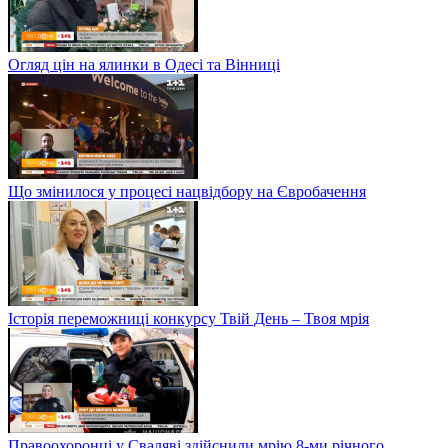
Огляд цін на ялинки в Одесі та Вінниці
Що змінилося у процесі нацвідбору на Євробачення
Історія переможниці конкурсу Твій День – Твоя мрія
Правоохоронці у Сваляві здійснили мрію 8-ми річного