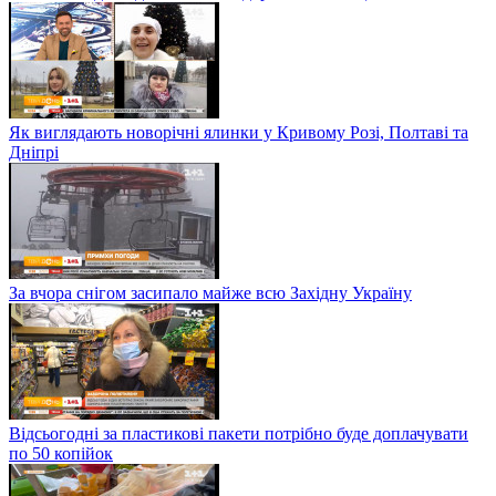
Як виглядають новорічні ялинки у Кривому Розі, Полтаві та
Дніпрі
За вчора снігом засипало майже всю Західну Україну
Відсьогодні за пластикові пакети потрібно буде доплачувати
по 50 копійок