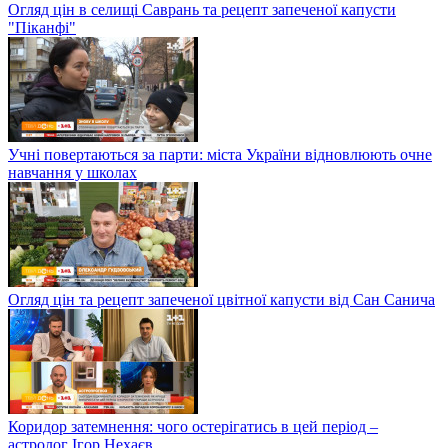
Огляд цін в селищі Саврань та рецепт запеченої капусти
"Піканфі"
Учні повертаються за парти: міста України відновлюють очне
навчання у школах
Огляд цін та рецепт запеченої цвітної капусти від Сан Санича
Коридор затемнення: чого остерігатись в цей період –
астролог Ігор Нехаєв