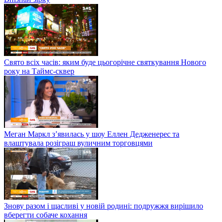
Свято всіх часів: яким буде цьогорічне святкування Нового
року на Таймс-сквер
Меган Маркл з’явилась у шоу Еллен Дедженерес та
влаштувала розіграш вуличним торговцями
Знову разом і щасливі у новій родині: подружжя вирішило
вберегти собаче кохання