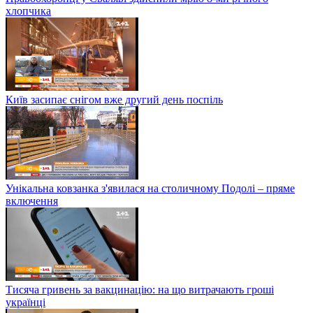
хлопчика
Київ засипає снігом вже другий день поспіль
Унікальна ковзанка з'явилася на столичному Подолі – пряме
включення
Тисяча гривень за вакцинацію: на що витрачають гроші
українці