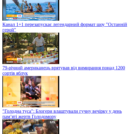
Канал 1+1 перезапускає легендарний формат шоу "Останній
герой"
79-річний американець врятував від вимирання понад 1200
сортів яблук
"Голодна туса": Блогери влаштували гучну вечірку у день
пам’яті жертв Голодомору