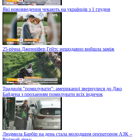
Які нововведення чекають на українців з 1 грудня
25-річна Дженніфер Гейтс нещодавно вийшла заміж
Традиція "помилувати": американці звернулися до Джо
Байдена з проханням помилувати всіх індичок
Людмила Барбір на день стала молодшим оператором АЗК –
Впізнай зірку