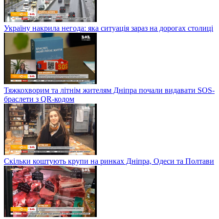
Україну накрила негода: яка ситуація зараз на дорогах столиці
Тяжкохворим та літнім жителям Дніпра почали видавати SOS-
браслети з QR-кодом
Скільки коштують крупи на ринках Дніпра, Одеси та Полтави