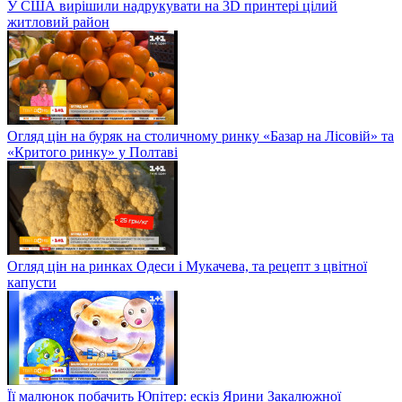
У США вирішили надрукувати на 3D принтері цілий
житловий район
Огляд цін на буряк на столичному ринку «Базар на Лісовій» та
«Критого ринку» у Полтаві
Огляд цін на ринках Одеси і Мукачева, та рецепт з цвітної
капусти
Її малюнок побачить Юпітер: ескіз Ярини Закалюжної