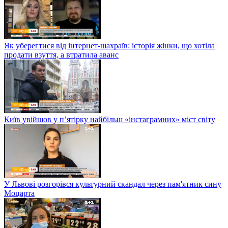
Як уберегтися від інтернет-шахраїв: історія жінки, що хотіла
продати взуття, а втратила аванс
Київ увійшов у п’ятірку найбільш «інстаграмних» міст світу
У Львові розгорівся культурний скандал через пам'ятник сину
Моцарта