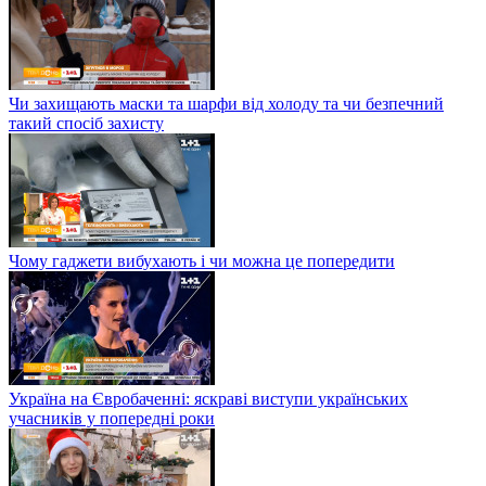
Чи захищають маски та шарфи від холоду та чи безпечний
такий спосіб захисту
Чому гаджети вибухають і чи можна це попередити
Україна на Євробаченні: яскраві виступи українських
учасників у попередні роки