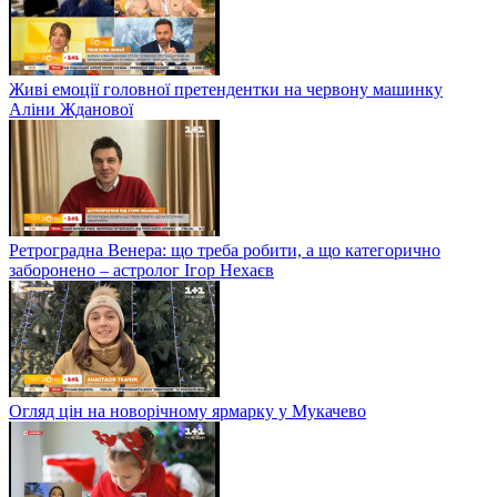
Живі емоції головної претендентки на червону машинку
Аліни Жданової
Ретроградна Венера: що треба робити, а що категорично
заборонено – астролог Ігор Нехаєв
Огляд цін на новорічному ярмарку у Мукачево