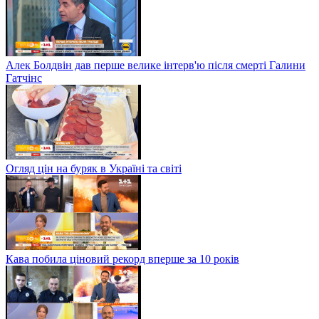
Алек Болдвін дав перше велике інтерв'ю після смерті Галини
Гатчінс
Огляд цін на буряк в Україні та світі
Кава побила ціновий рекорд вперше за 10 років