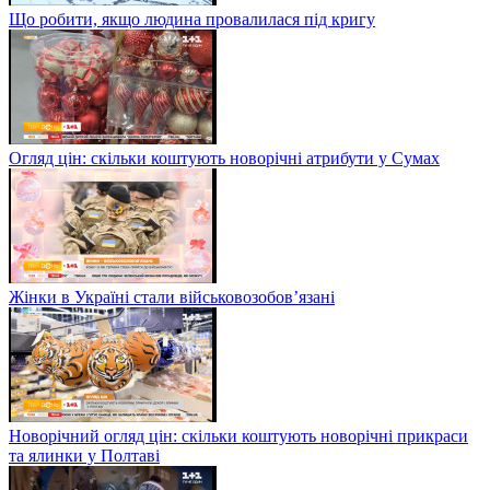
Що робити, якщо людина провалилася під кригу
Огляд цін: скільки коштують новорічні атрибути у Сумах
Жінки в Україні стали військовозобов’язані
Новорічний огляд цін: скільки коштують новорічні прикраси
та ялинки у Полтаві