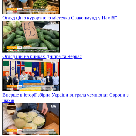
Огляд цін з курортного містечка Свакопмунд у Намібії
Огляд цін на ринках Дніпра та Черкас
Вперше в історії збірна України виграла чемпіонат Європи з
шахів