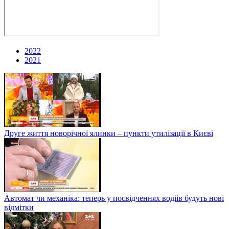
2022
2021
Друге життя новорічної ялинки – пункти утилізації в Києві
Автомат чи механіка: теперь у посвідченнях водіів будуть нові
відмітки