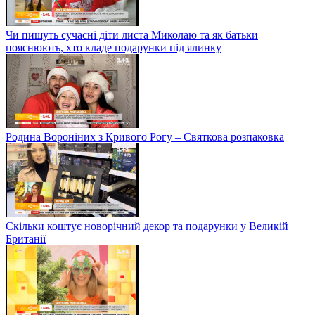
Чи пишуть сучасні діти листа Миколаю та як батьки
пояснюють, хто кладе подарунки під ялинку
Родина Вороніних з Кривого Рогу – Святкова розпаковка
Скільки коштує новорічний декор та подарунки у Великій
Британії