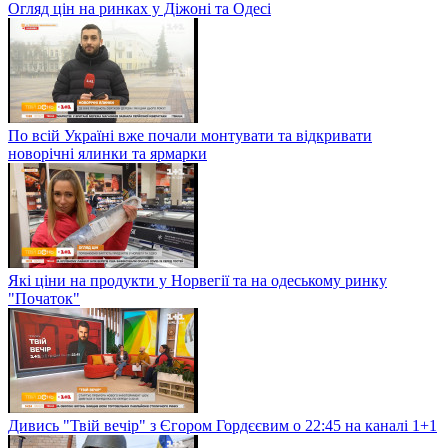
Огляд цін на ринках у Діжоні та Одесі
По всій Україні вже почали монтувати та відкривати
новорічні ялинки та ярмарки
Які ціни на продукти у Норвегії та на одеському ринку
"Початок"
Дивись "Твій вечір" з Єгором Гордєєвим о 22:45 на каналі 1+1