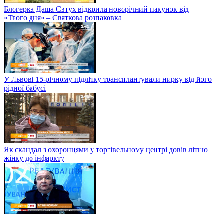
Блогерка Даша Євтух відкрила новорічний пакунок від
«Твого дня» – Святкова розпаковка
У Львові 15-річному підлітку трансплантували нирку від його
рідної бабусі
Як скандал з охоронцями у торгівельному центрі довів літню
жінку до інфаркту