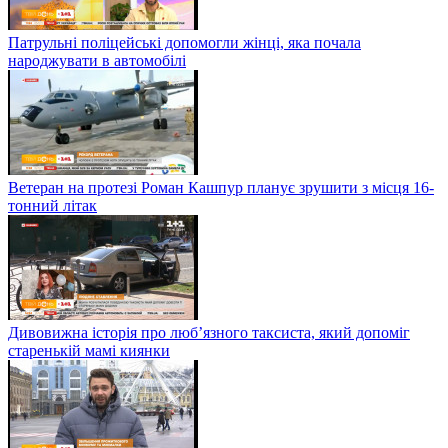
Патрульні поліцейські допомогли жінці, яка почала
народжувати в автомобілі
Ветеран на протезі Роман Кашпур планує зрушити з місця 16-
тонний літак
Дивовижна історія про люб’язного таксиста, який допоміг
старенькій мамі киянки