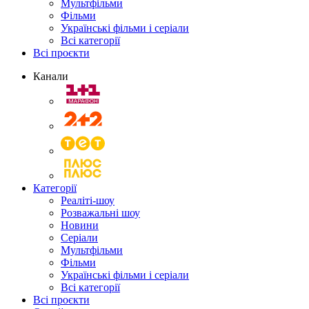
Мультфільми
Фільми
Українські фільми і серіали
Всі категорії
Всі проєкти
Канали
Категорії
Реаліті-шоу
Розважальні шоу
Новини
Серіали
Мультфільми
Фільми
Українські фільми і серіали
Всі категорії
Всі проєкти