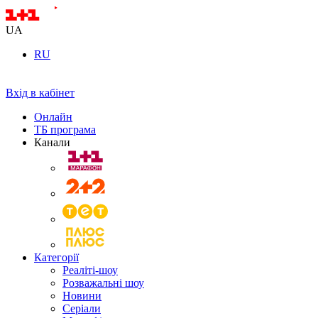
UA
RU
Вхід в кабінет
Онлайн
ТБ програма
Канали
Категорії
Реаліті-шоу
Розважальні шоу
Новини
Серіали