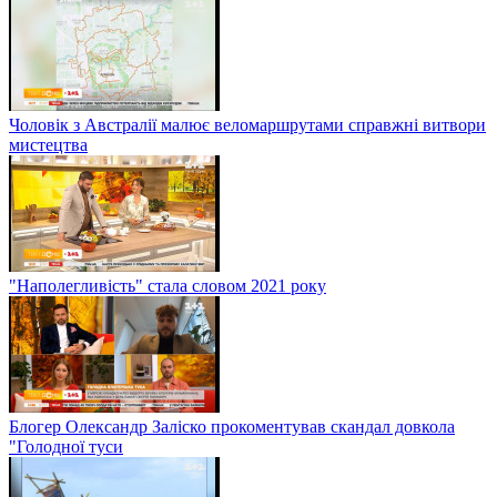
Чоловік з Австралії малює веломаршрутами справжні витвори
мистецтва
"Наполегливість" стала словом 2021 року
Блогер Олександр Заліско прокоментував скандал довкола
"Голодної туси