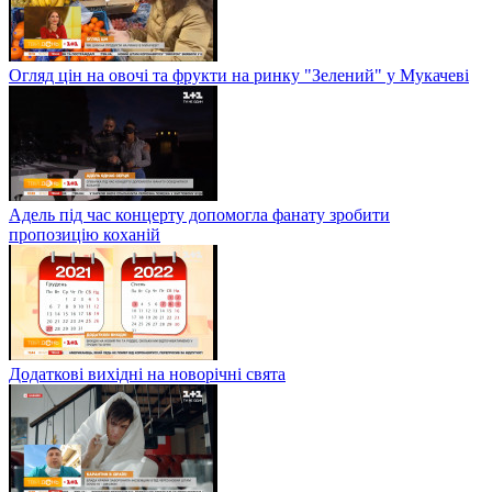
Огляд цін на овочі та фрукти на ринку "Зелений" у Мукачеві
Адель під час концерту допомогла фанату зробити
пропозицію коханій
Додаткові вихідні на новорічні свята