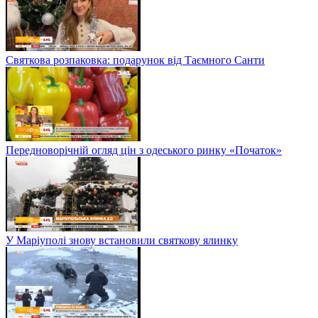
Святкова розпаковка: подарунок від Таємного Санти
Передноворічній огляд цін з одеського ринку «Початок»
У Маріуполі знову встановили святкову ялинку