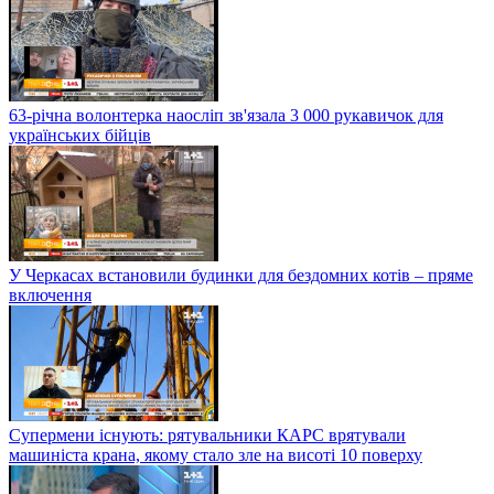
63-річна волонтерка наосліп зв'язала 3 000 рукавичок для
українських бійців
У Черкасах встановили будинки для бездомних котів – пряме
включення
Супермени існують: рятувальники КАРС врятували
машиніста крана, якому стало зле на висоті 10 поверху