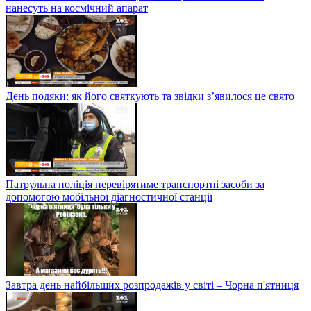
нанесуть на космічний апарат
День подяки: як його святкують та звідки з’явилося це свято
Патрульна поліція перевірятиме транспортні засоби за
допомогою мобільної діагностичної станції
Завтра день найбільших розпродажів у світі – Чорна п'ятниця