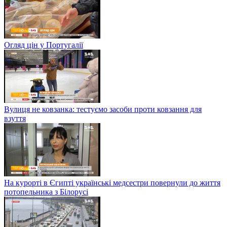
Огляд цін у Португалії
Вулиця не ковзанка: тестуємо засоби проти ковзання для
взуття
На курорті в Єгипті українські медсестри повернули до життя
потопельника з Білорусі