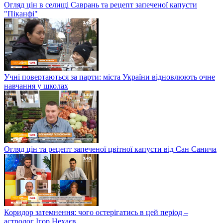
Огляд цін в селищі Саврань та рецепт запеченої капусти
"Піканфі"
Учні повертаються за парти: міста України відновлюють очне
навчання у школах
Огляд цін та рецепт запеченої цвітної капусти від Сан Санича
Коридор затемнення: чого остерігатись в цей період –
астролог Ігор Нехаєв