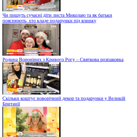
Чи пишуть сучасні діти листа Миколаю та як батьки
пояснюють, хто кладе подарунки під ялинку
Родина Вороніних з Кривого Рогу – Святкова розпаковка
Скільки коштує новорічний декор та подарунки у Великій
Британії