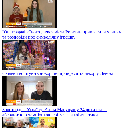
Юні глядачі «Твого дня» з міста Рогатин прикрасили ялинку
та розповіли про символічну іграшку
Скільки коштують новорічні прикраси та декор у Львові
Золото їде в Україну: Аліна Марущак у 24 роки стала
абсолютною чемпіонкою світу з важкої атлетики