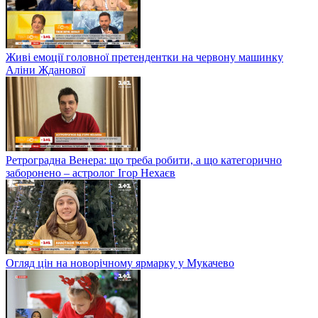
Живі емоції головної претендентки на червону машинку
Аліни Жданової
Ретроградна Венера: що треба робити, а що категорично
заборонено – астролог Ігор Нехаєв
Огляд цін на новорічному ярмарку у Мукачево