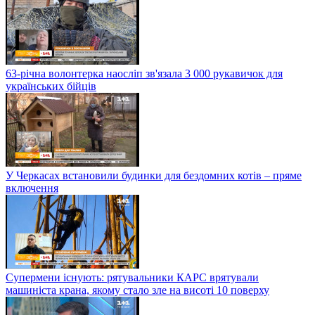
63-річна волонтерка наосліп зв'язала 3 000 рукавичок для
українських бійців
У Черкасах встановили будинки для бездомних котів – пряме
включення
Супермени існують: рятувальники КАРС врятували
машиніста крана, якому стало зле на висоті 10 поверху