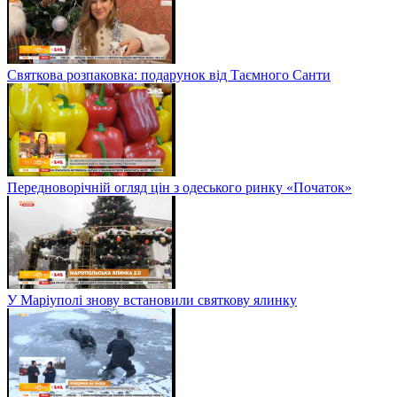
Святкова розпаковка: подарунок від Таємного Санти
Передноворічній огляд цін з одеського ринку «Початок»
У Маріуполі знову встановили святкову ялинку