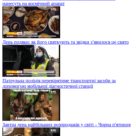
нанесуть на космічний апарат
День подяки: як його святкують та звідки з’явилося це свято
Патрульна поліція перевірятиме транспортні засоби за
допомогою мобільної діагностичної станції
Завтра день найбільших розпродажів у світі – Чорна п'ятниця