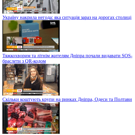
Україну накрила негода: яка ситуація зараз на дорогах столиці
Тяжкохворим та літнім жителям Дніпра почали видавати SOS-
браслети з QR-кодом
Скільки коштують крупи на ринках Дніпра, Одеси та Полтави