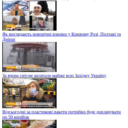
Як виглядають новорічні ялинки у Кривому Розі, Полтаві та
Дніпрі
За вчора снігом засипало майже всю Західну Україну
Відсьогодні за пластикові пакети потрібно буде доплачувати
по 50 копійок