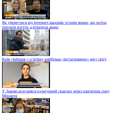
Як уберегтися від інтернет-шахраїв: історія жінки, що хотіла
продати взуття, а втратила аванс
Київ увійшов у п’ятірку найбільш «інстаграмних» міст світу
У Львові розгорівся культурний скандал через пам'ятник сину
Моцарта