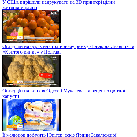
У США вирішили надрукувати на 3D принтері цілий
житловий район
Огляд цін на буряк на столичному ринку «Базар на Лісовій» та
«Критого ринку» у Полтаві
Огляд цін на ринках Одеси і Мукачева, та рецепт з цвітної
капусти
Її малюнок побачить Юпітер: ескіз Ярини Закалюжної