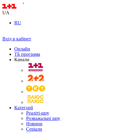
UA
RU
Вхід в кабінет
Онлайн
ТБ програма
Канали
Категорії
Реаліті-шоу
Розважальні шоу
Новини
Серіали