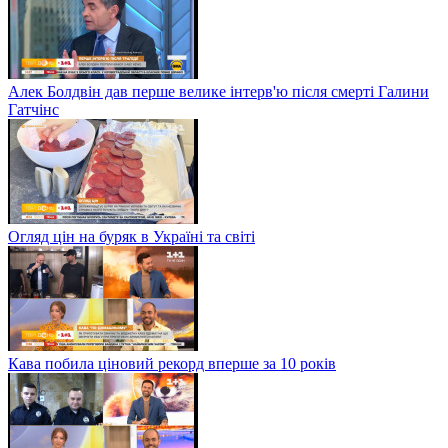
Алек Болдвін дав перше велике інтерв'ю після смерті Галини
Гатчінс
Огляд цін на буряк в Україні та світі
Кава побила ціновий рекорд вперше за 10 років