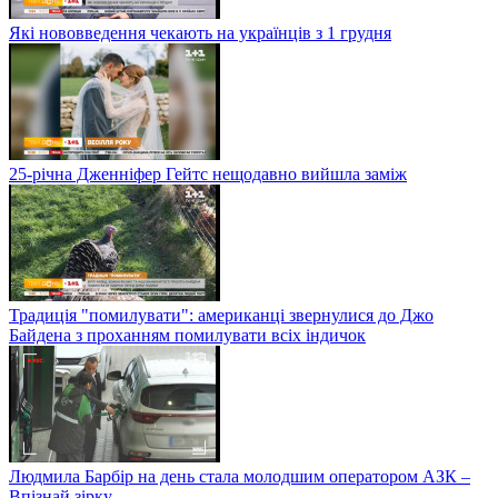
Які нововведення чекають на українців з 1 грудня
25-річна Дженніфер Гейтс нещодавно вийшла заміж
Традиція "помилувати": американці звернулися до Джо
Байдена з проханням помилувати всіх індичок
Людмила Барбір на день стала молодшим оператором АЗК –
Впізнай зірку