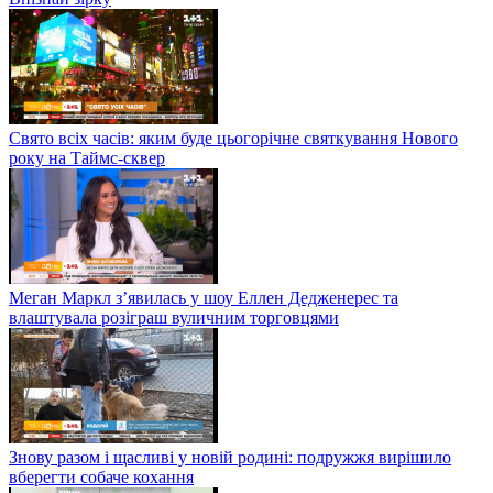
Свято всіх часів: яким буде цьогорічне святкування Нового
року на Таймс-сквер
Меган Маркл з’явилась у шоу Еллен Дедженерес та
влаштувала розіграш вуличним торговцями
Знову разом і щасливі у новій родині: подружжя вирішило
вберегти собаче кохання