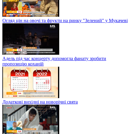
Огляд цін на овочі та фрукти на ринку "Зелений" у Мукачеві
Адель під час концерту допомогла фанату зробити
пропозицію коханій
Додаткові вихідні на новорічні свята