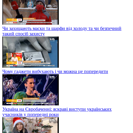
Чи захищають маски та шарфи від холоду та чи безпечний
такий спосіб захисту
Чому гаджети вибухають і чи можна це попередити
Україна на Євробаченні: яскраві виступи українських
учасників у попередні роки