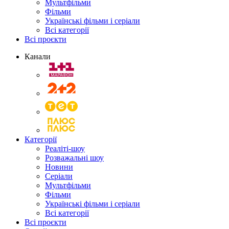
Мультфільми
Фільми
Українські фільми і серіали
Всі категорії
Всі проєкти
Канали
Категорії
Реаліті-шоу
Розважальні шоу
Новини
Серіали
Мультфільми
Фільми
Українські фільми і серіали
Всі категорії
Всі проєкти