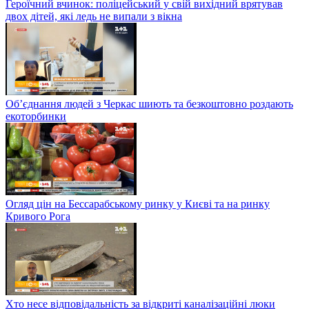
Героїчний вчинок: поліцейський у свій вихідний врятував
двох дітей, які ледь не випали з вікна
Об’єднання людей з Черкас шиють та безкоштовно роздають
екоторбинки
Огляд цін на Бессарабському ринку у Києві та на ринку
Кривого Рога
Хто несе відповідальність за відкриті каналізаційні люки