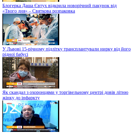
Блогерка Даша Євтух відкрила новорічний пакунок від
«Твого дня» – Святкова розпаковка
У Львові 15-річному підлітку трансплантували нирку від його
рідної бабусі
Як скандал з охоронцями у торгівельному центрі довів літню
жінку до інфаркту