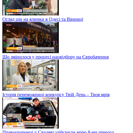
Огляд цін на ялинки в Одесі та Вінниці
Що змінилося у процесі нацвідбору на Євробачення
Історія переможниці конкурсу Твій День – Твоя мрія
Правоохоронці у Сваляві здійснили мрію 8-ми річного