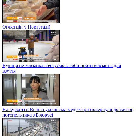
Огляд цін у Португалії
Вулиця не ковзанка: тестуємо засоби проти ковзання для
взуття
На курорті в Єгипті українські медсестри повернули до життя
потопельника з Білорусі