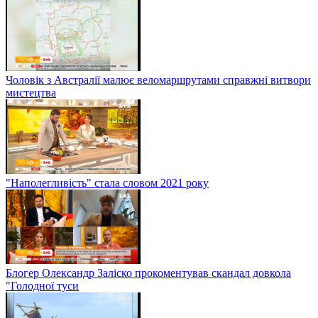
Чоловік з Австралії малює веломаршрутами справжні витвори
мистецтва
"Наполегливість" стала словом 2021 року
Блогер Олександр Заліско прокоментував скандал довкола
"Голодної туси