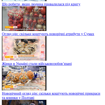
Що робити, якщо людина провалилася під кригу
Огляд цін: скільки коштують новорічні атрибути у Сумах
Жінки в Україні стали військовозобов’язані
Новорічний огляд цін: скільки коштують новорічні прикраси
та ялинки у Полтаві