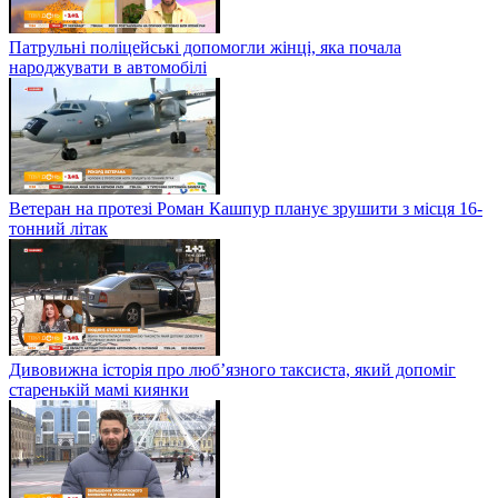
Патрульні поліцейські допомогли жінці, яка почала
народжувати в автомобілі
Ветеран на протезі Роман Кашпур планує зрушити з місця 16-
тонний літак
Дивовижна історія про люб’язного таксиста, який допоміг
старенькій мамі киянки