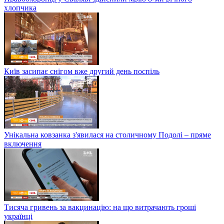
хлопчика
Київ засипає снігом вже другий день поспіль
Унікальна ковзанка з'явилася на столичному Подолі – пряме
включення
Тисяча гривень за вакцинацію: на що витрачають гроші
українці