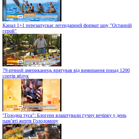
Канал 1+1 перезапускає легендарний формат шоу "Останній
герой"
79-річний американець врятував від вимирання понад 1200
сортів яблук
"Голодна туса": Блогери влаштували гучну вечірку у день
пам’яті жертв Голодомору