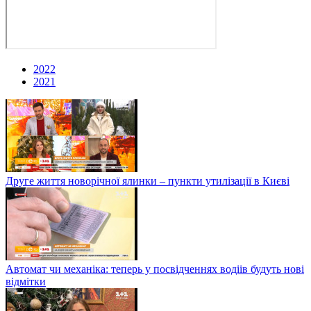
2022
2021
Друге життя новорічної ялинки – пункти утилізації в Києві
Автомат чи механіка: теперь у посвідченнях водіів будуть нові
відмітки