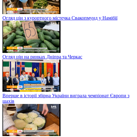
Огляд цін з курортного містечка Свакопмунд у Намібії
Огляд цін на ринках Дніпра та Черкас
Вперше в історії збірна України виграла чемпіонат Європи з
шахів