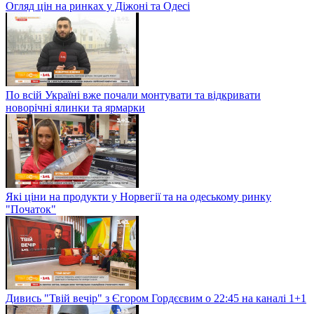
Огляд цін на ринках у Діжоні та Одесі
По всій Україні вже почали монтувати та відкривати
новорічні ялинки та ярмарки
Які ціни на продукти у Норвегії та на одеському ринку
"Початок"
Дивись "Твій вечір" з Єгором Гордєєвим о 22:45 на каналі 1+1