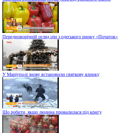
Передноворічній огляд цін з одеського ринку «Початок»
У Маріуполі знову встановили святкову ялинку
Що робити, якщо людина провалилася під кригу