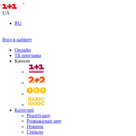
UA
RU
Вхід в кабінет
Онлайн
ТБ програма
Канали
Категорії
Реаліті-шоу
Розважальні шоу
Новини
Серіали