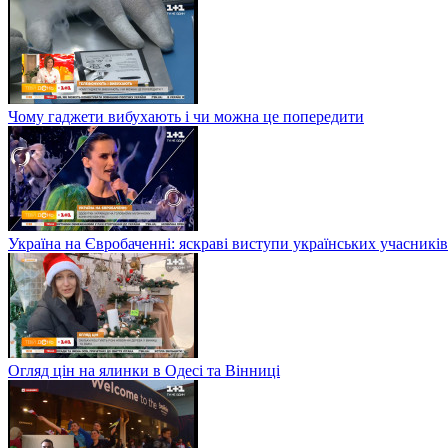
Чому гаджети вибухають і чи можна це попередити
Україна на Євробаченні: яскраві виступи українських учасників
Огляд цін на ялинки в Одесі та Вінниці