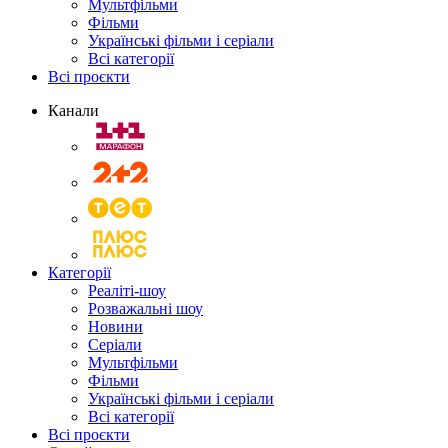
Мультфільми
Фільми
Українські фільми і серіали
Всі категорії
Всі проєкти
Канали
Категорії
Реаліті-шоу
Розважальні шоу
Новини
Серіали
Мультфільми
Фільми
Українські фільми і серіали
Всі категорії
Всі проєкти