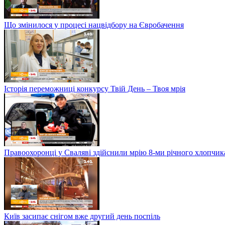
Що змінилося у процесі нацвідбору на Євробачення
Історія переможниці конкурсу Твій День – Твоя мрія
Правоохоронці у Сваляві здійснили мрію 8-ми річного хлопчик
Київ засипає снігом вже другий день поспіль