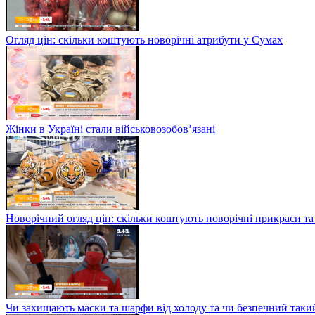
Огляд цін: скільки коштують новорічні атрибути у Сумах
Жінки в Україні стали військовозобов’язані
Новорічний огляд цін: скільки коштують новорічні прикраси та
Чи захищають маски та шарфи від холоду та чи безпечний такий