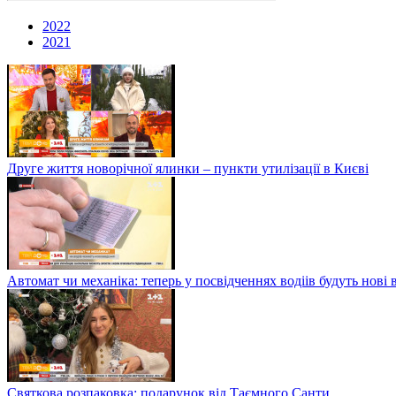
2022
2021
Друге життя новорічної ялинки – пункти утилізації в Києві
Автомат чи механіка: теперь у посвідченнях водіів будуть нові 
Святкова розпаковка: подарунок від Таємного Санти