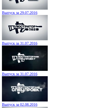
Выпуск за 29.07.2016
Выпуск за 31.07.2016
Выпуск за 31.07.2016
Выпуск за 02.08.2016