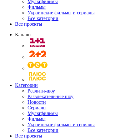
Мультфильмы
Фильмы
Украинские фильмы и сериалы
Все категории
Все проекты
Каналы
Категории
Реалити-шоу
Развлекательные шоу
Новости
Сериалы
Мультфильмы
Фильмы
Украинские фильмы и сериалы
Все категории
Все проекты