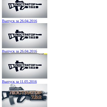
Выпуск за 26.04.2016
Выпуск за 26.04.2016
Выпуск за 11.05.2016