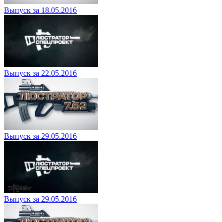
Выпуск за 18.05.2016
Выпуск за 22.05.2016
Выпуск за 29.05.2016
Выпуск за 29.05.2016