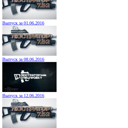
Выпуск за 01.06.2016
Выпуск за 08.06.2016
Выпуск за 12.06.2016