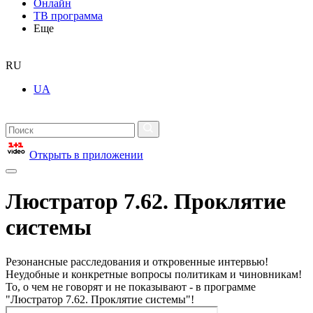
Онлайн
ТВ программа
Еще
RU
UA
Открыть в приложении
Люстратор 7.62. Проклятие
системы
Резонансные расследования и откровенные интервью!
Неудобные и конкретные вопросы политикам и чиновникам!
То, о чем не говорят и не показывают - в программе
"Люстратор 7.62. Проклятие системы"!