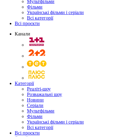
Мультфільми
Фільми
Українські фільми і серіали
Всі категорії
Всі проєкти
Канали
Категорії
Реаліті-шоу
Розважальні шоу
Новини
Серіали
Мультфільми
Фільми
Українські фільми і серіали
Всі категорії
Всі проєкти