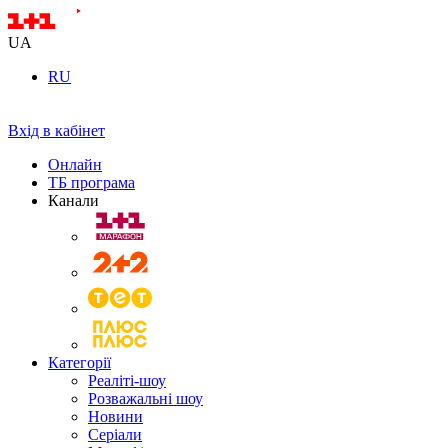
UA
RU
Вхід в кабінет
Онлайн
ТБ програма
Канали
Категорії
Реаліті-шоу
Розважальні шоу
Новини
Серіали