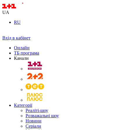
UA
RU
Вхід в кабінет
Онлайн
ТБ програма
Канали
Категорії
Реаліті-шоу
Розважальні шоу
Новини
Серіали