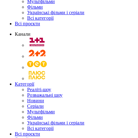
Мультфільми
Фільми
Українські фільми і серіали
Всі категорії
Всі проєкти
Канали
Категорії
Реаліті-шоу
Розважальні шоу
Новини
Серіали
Мультфільми
Фільми
Українські фільми і серіали
Всі категорії
Всі проєкти