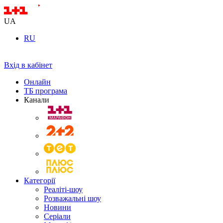
UA
RU
Вхід в кабінет
Онлайн
ТБ програма
Канали
Категорії
Реаліті-шоу
Розважальні шоу
Новини
Серіали