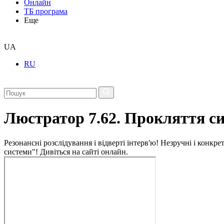
Онлайн
ТБ програма
Еще
UA
RU
Люстратор 7.62. Прокляття с
Резонансні розслідування і відверті інтерв'ю! Незручні і конкр
системи"! Дивіться на сайті онлайн.