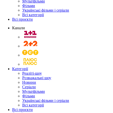
Мультфільми
Фільми
Українські фільми і серіали
Всі категорії
Всі проєкти
Канали
Категорії
Реаліті-шоу
Розважальні шоу
Новини
Серіали
Мультфільми
Фільми
Українські фільми і серіали
Всі категорії
Всі проєкти