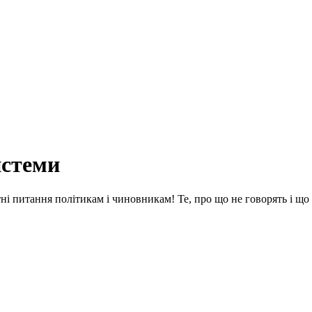
истеми
етні питання політикам і чиновникам! Те, про що не говорять і щ