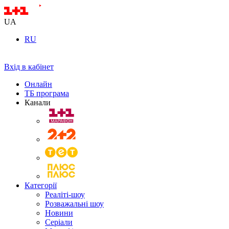
UA
RU
Вхід в кабінет
Онлайн
ТБ програма
Канали
Категорії
Реаліті-шоу
Розважальні шоу
Новини
Серіали