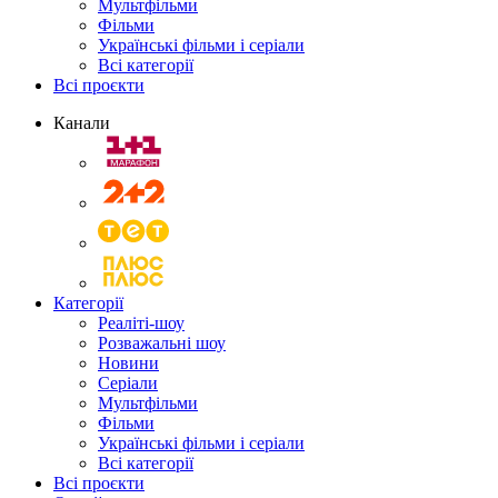
Мультфільми
Фільми
Українські фільми і серіали
Всі категорії
Всі проєкти
Канали
Категорії
Реаліті-шоу
Розважальні шоу
Новини
Серіали
Мультфільми
Фільми
Українські фільми і серіали
Всі категорії
Всі проєкти