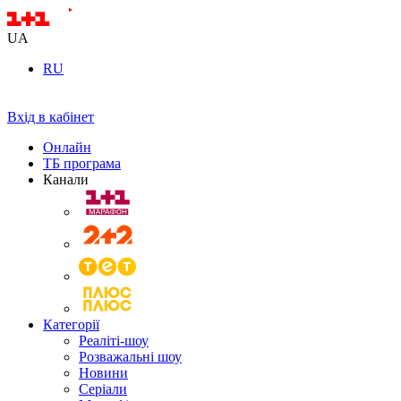
UA
RU
Вхід в кабінет
Онлайн
ТБ програма
Канали
Категорії
Реаліті-шоу
Розважальні шоу
Новини
Серіали