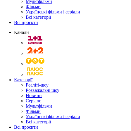
Мультфільми
Фільми
Українські фільми і серіали
Всі категорії
Всі проєкти
Канали
Категорії
Реаліті-шоу
Розважальні шоу
Новини
Серіали
Мультфільми
Фільми
Українські фільми і серіали
Всі категорії
Всі проєкти