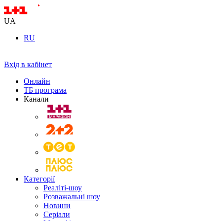
UA
RU
Вхід в кабінет
Онлайн
ТБ програма
Канали
Категорії
Реаліті-шоу
Розважальні шоу
Новини
Серіали