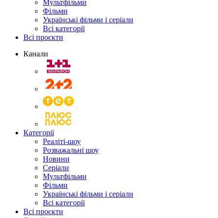
Мультфільми
Фільми
Українські фільми і серіали
Всі категорії
Всі проєкти
Канали
Категорії
Реаліті-шоу
Розважальні шоу
Новини
Серіали
Мультфільми
Фільми
Українські фільми і серіали
Всі категорії
Всі проєкти