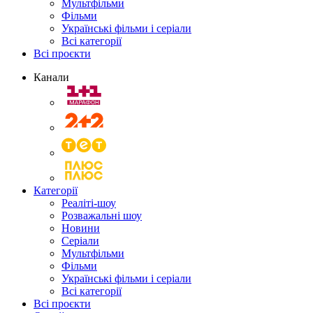
Мультфільми
Фільми
Українські фільми і серіали
Всі категорії
Всі проєкти
Канали
Категорії
Реаліті-шоу
Розважальні шоу
Новини
Серіали
Мультфільми
Фільми
Українські фільми і серіали
Всі категорії
Всі проєкти