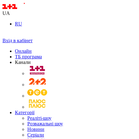
UA
RU
Вхід в кабінет
Онлайн
ТБ програма
Канали
Категорії
Реаліті-шоу
Розважальні шоу
Новини
Серіали