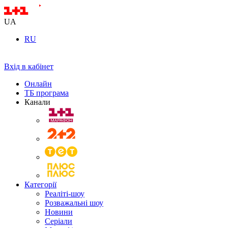
UA
RU
Вхід в кабінет
Онлайн
ТБ програма
Канали
Категорії
Реаліті-шоу
Розважальні шоу
Новини
Серіали