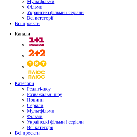
Мультфільми
Фільми
Українські фільми і серіали
Всі категорії
Всі проєкти
Канали
Категорії
Реаліті-шоу
Розважальні шоу
Новини
Серіали
Мультфільми
Фільми
Українські фільми і серіали
Всі категорії
Всі проєкти