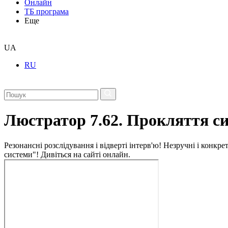
Онлайн
ТБ програма
Еще
UA
RU
Люстратор 7.62. Прокляття с
Резонансні розслідування і відверті інтерв'ю! Незручні і конкр
системи"! Дивіться на сайті онлайн.