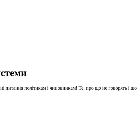
истеми
етні питання політикам і чиновникам! Те, про що не говорять і щ