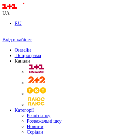
UA
RU
Вхід в кабінет
Онлайн
ТБ програма
Канали
Категорії
Реаліті-шоу
Розважальні шоу
Новини
Серіали