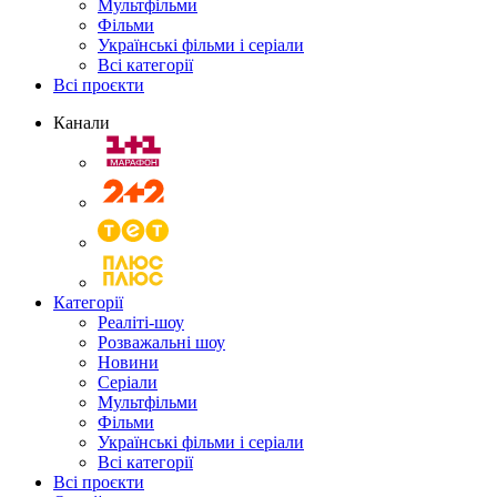
Мультфільми
Фільми
Українські фільми і серіали
Всі категорії
Всі проєкти
Канали
Категорії
Реаліті-шоу
Розважальні шоу
Новини
Серіали
Мультфільми
Фільми
Українські фільми і серіали
Всі категорії
Всі проєкти