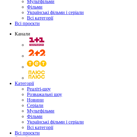
Мультфільми
Фільми
Українські фільми і серіали
Всі категорії
Всі проєкти
Канали
Категорії
Реаліті-шоу
Розважальні шоу
Новини
Серіали
Мультфільми
Фільми
Українські фільми і серіали
Всі категорії
Всі проєкти