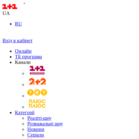
UA
RU
Вхід в кабінет
Онлайн
ТБ програма
Канали
Категорії
Реаліті-шоу
Розважальні шоу
Новини
Серіали