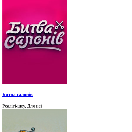
Битва салонів
Реаліті-шоу, Для неї