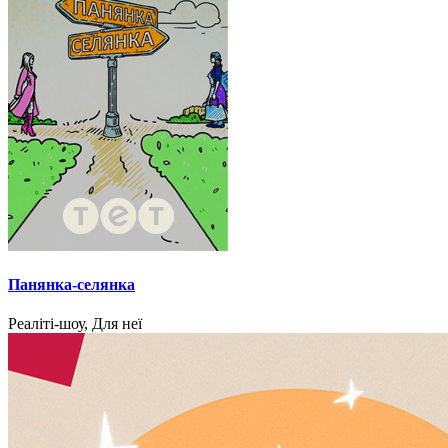
Панянка-селянка
Реаліті-шоу, Для неї