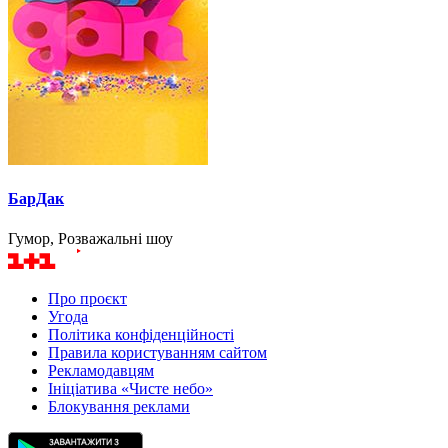
БарДак
Гумор, Розважальні шоу
Про проєкт
Угода
Політика конфіденційності
Правила користуванням сайтом
Рекламодавцям
Ініціатива «Чисте небо»
Блокування реклами