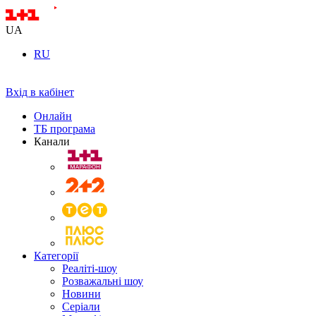
UA
RU
Вхід в кабінет
Онлайн
ТБ програма
Канали
Категорії
Реаліті-шоу
Розважальні шоу
Новини
Серіали