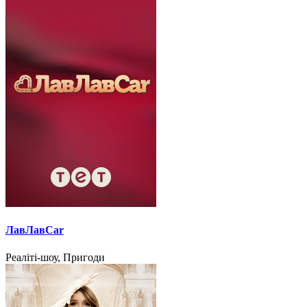
ЛавЛавCar
Реаліті-шоу, Пригоди