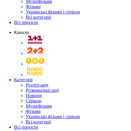
Мультфільми
Фільми
Українські фільми і серіали
Всі категорії
Всі проєкти
Канали
Категорії
Реаліті-шоу
Розважальні шоу
Новини
Серіали
Мультфільми
Фільми
Українські фільми і серіали
Всі категорії
Всі проєкти