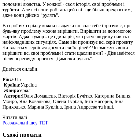
половині людства. У кожної - своя історія, свої проблеми і
турботи. Але всі вони роблять цей світ ще більш прекрасним,
адже вони дійсно "рулять".
В героїнях серіалу кожна глядачка впізнає себе і зрозуміє, що
будь-яку проблему можна вирішити. Вирішити за допомогою
жартів. Адже гумор - це єдина річ, яка рятує людину навіть в
найскладніших ситуаціях. Саме він пронизує всі серії проекту.
Чи вдасться героїням досягти своїх цілей? Чи зможуть вони
вирішити всі свої проблеми і стати щасливими? - Дізнавайтеся
після перегляду проекту "Дамочки рулять".
Дивіться онлайн.
Рік:
2015
Країна:
Україна
Жанр:
серіал
Актори:
Юлія Домашець, Вікторія Булітко, Катерина Вишня,
Монро, Яна Ковальова, Олена Турбал, Інга Нагорна, Інна
Приходько, Марина Кукліна, Ірина Андрєєва та інші.
Читати далі
Розважальні шоу
ТЕТ
Схожі проєкти