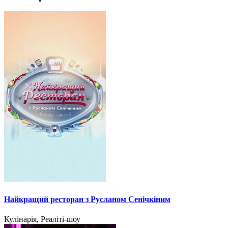
Найкращий ресторан з Русланом Сенічкіним
Кулінарія, Реаліті-шоу