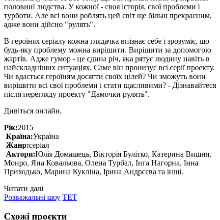
половині людства. У кожної - своя історія, свої проблеми і
турботи. Але всі вони роблять цей світ ще більш прекрасним,
адже вони дійсно "рулять".
В героїнях серіалу кожна глядачка впізнає себе і зрозуміє, що
будь-яку проблему можна вирішити. Вирішити за допомогою
жартів. Адже гумор - це єдина річ, яка рятує людину навіть в
найскладніших ситуаціях. Саме він пронизує всі серії проекту.
Чи вдасться героїням досягти своїх цілей? Чи зможуть вони
вирішити всі свої проблеми і стати щасливими? - Дізнавайтеся
після перегляду проекту "Дамочки рулять".
Дивіться онлайн.
Рік:
2015
Країна:
Україна
Жанр:
серіал
Актори:
Юлія Домашець, Вікторія Булітко, Катерина Вишня,
Монро, Яна Ковальова, Олена Турбал, Інга Нагорна, Інна
Приходько, Марина Кукліна, Ірина Андрєєва та інші.
Читати далі
Розважальні шоу
ТЕТ
Схожі проєкти