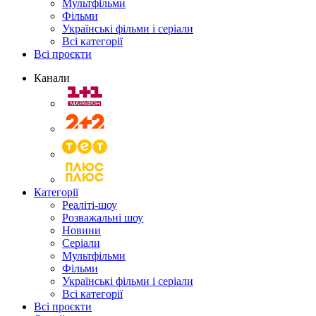
Мультфільми
Фільми
Українські фільми і серіали
Всі категорії
Всі проєкти
Канали
Категорії
Реаліті-шоу
Розважальні шоу
Новини
Серіали
Мультфільми
Фільми
Українські фільми і серіали
Всі категорії
Всі проєкти