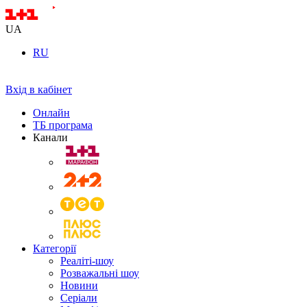
UA
RU
Вхід в кабінет
Онлайн
ТБ програма
Канали
Категорії
Реаліті-шоу
Розважальні шоу
Новини
Серіали