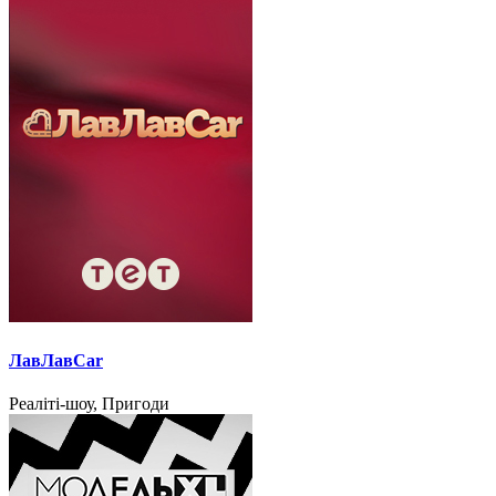
ЛавЛавCar
Реаліті-шоу, Пригоди