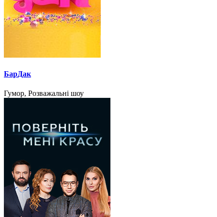
БарДак
Гумор, Розважальні шоу