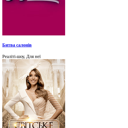
Битва салонів
Реаліті-шоу, Для неї