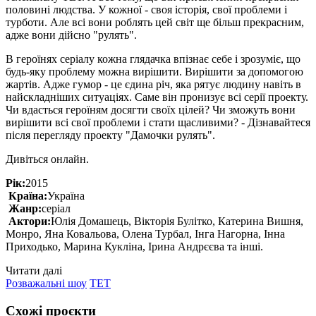
половині людства. У кожної - своя історія, свої проблеми і
турботи. Але всі вони роблять цей світ ще більш прекрасним,
адже вони дійсно "рулять".
В героїнях серіалу кожна глядачка впізнає себе і зрозуміє, що
будь-яку проблему можна вирішити. Вирішити за допомогою
жартів. Адже гумор - це єдина річ, яка рятує людину навіть в
найскладніших ситуаціях. Саме він пронизує всі серії проекту.
Чи вдасться героїням досягти своїх цілей? Чи зможуть вони
вирішити всі свої проблеми і стати щасливими? - Дізнавайтеся
після перегляду проекту "Дамочки рулять".
Дивіться онлайн.
Рік:
2015
Країна:
Україна
Жанр:
серіал
Актори:
Юлія Домашець, Вікторія Булітко, Катерина Вишня,
Монро, Яна Ковальова, Олена Турбал, Інга Нагорна, Інна
Приходько, Марина Кукліна, Ірина Андрєєва та інші.
Читати далі
Розважальні шоу
ТЕТ
Схожі проєкти