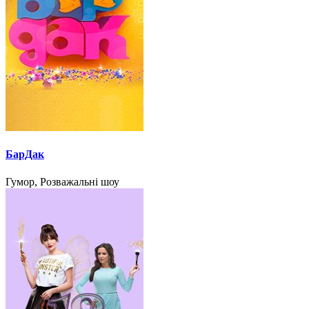
БарДак
Гумор, Розважальні шоу