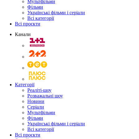
Мультфільми
Фільми
Українські фільми і серіали
Всі категорії
Всі проєкти
Канали
Категорії
Реаліті-шоу
Розважальні шоу
Новини
Серіали
Мультфільми
Фільми
Українські фільми і серіали
Всі категорії
Всі проєкти