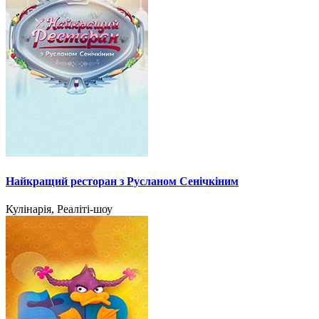
Найкращий ресторан з Русланом Сенічкіним
Кулінарія, Реаліті-шоу