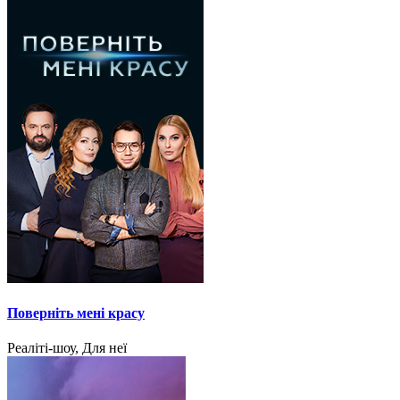
Поверніть мені красу
Реаліті-шоу, Для неї