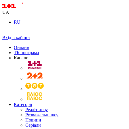
UA
RU
Вхід в кабінет
Онлайн
ТБ програма
Канали
Категорії
Реаліті-шоу
Розважальні шоу
Новини
Серіали