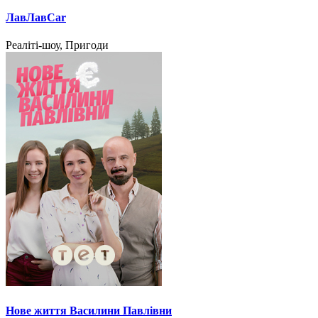
ЛавЛавCar
Реаліті-шоу, Пригоди
Нове життя Василини Павлівни