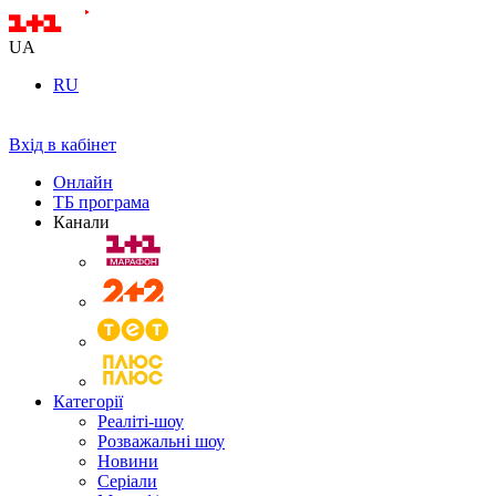
UA
RU
Вхід в кабінет
Онлайн
ТБ програма
Канали
Категорії
Реаліті-шоу
Розважальні шоу
Новини
Серіали