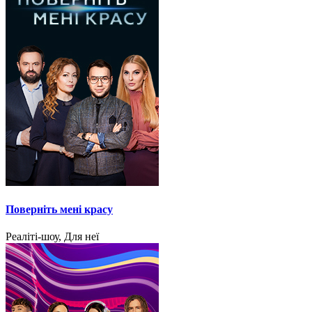
Поверніть мені красу
Реаліті-шоу, Для неї