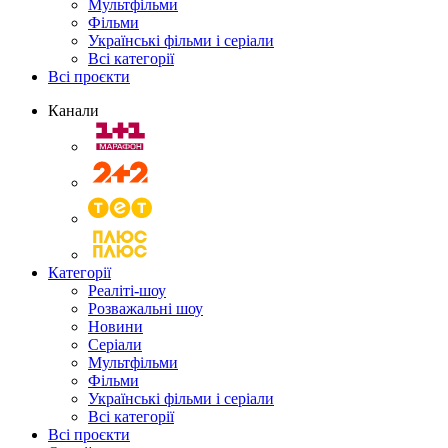
Мультфільми
Фільми
Українські фільми і серіали
Всі категорії
Всі проєкти
Канали
Категорії
Реаліті-шоу
Розважальні шоу
Новини
Серіали
Мультфільми
Фільми
Українські фільми і серіали
Всі категорії
Всі проєкти