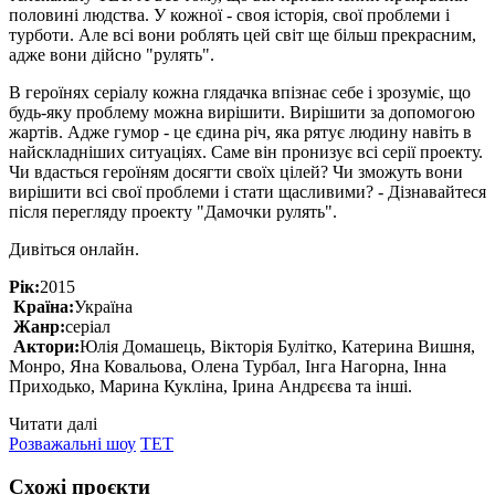
половині людства. У кожної - своя історія, свої проблеми і
турботи. Але всі вони роблять цей світ ще більш прекрасним,
адже вони дійсно "рулять".
В героїнях серіалу кожна глядачка впізнає себе і зрозуміє, що
будь-яку проблему можна вирішити. Вирішити за допомогою
жартів. Адже гумор - це єдина річ, яка рятує людину навіть в
найскладніших ситуаціях. Саме він пронизує всі серії проекту.
Чи вдасться героїням досягти своїх цілей? Чи зможуть вони
вирішити всі свої проблеми і стати щасливими? - Дізнавайтеся
після перегляду проекту "Дамочки рулять".
Дивіться онлайн.
Рік:
2015
Країна:
Україна
Жанр:
серіал
Актори:
Юлія Домашець, Вікторія Булітко, Катерина Вишня,
Монро, Яна Ковальова, Олена Турбал, Інга Нагорна, Інна
Приходько, Марина Кукліна, Ірина Андрєєва та інші.
Читати далі
Розважальні шоу
ТЕТ
Схожі проєкти