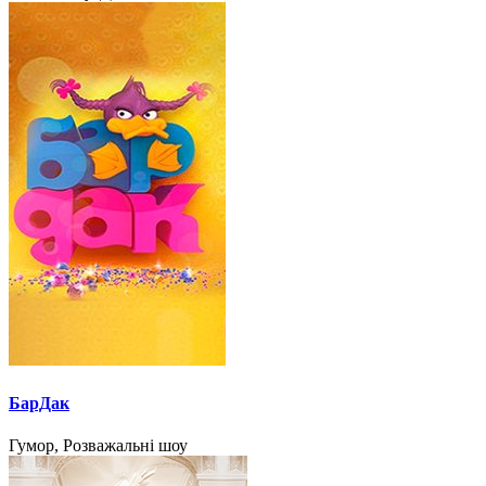
БарДак
Гумор, Розважальні шоу