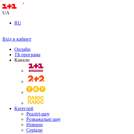
UA
RU
Вхід в кабінет
Онлайн
ТБ програма
Канали
Категорії
Реаліті-шоу
Розважальні шоу
Новини
Серіали