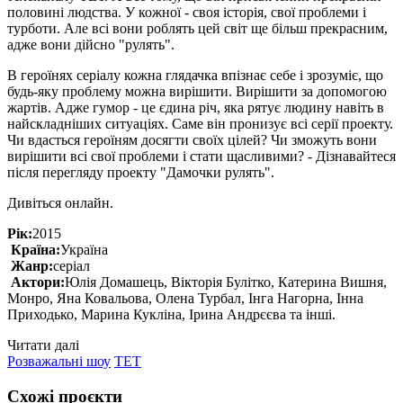
половині людства. У кожної - своя історія, свої проблеми і
турботи. Але всі вони роблять цей світ ще більш прекрасним,
адже вони дійсно "рулять".
В героїнях серіалу кожна глядачка впізнає себе і зрозуміє, що
будь-яку проблему можна вирішити. Вирішити за допомогою
жартів. Адже гумор - це єдина річ, яка рятує людину навіть в
найскладніших ситуаціях. Саме він пронизує всі серії проекту.
Чи вдасться героїням досягти своїх цілей? Чи зможуть вони
вирішити всі свої проблеми і стати щасливими? - Дізнавайтеся
після перегляду проекту "Дамочки рулять".
Дивіться онлайн.
Рік:
2015
Країна:
Україна
Жанр:
серіал
Актори:
Юлія Домашець, Вікторія Булітко, Катерина Вишня,
Монро, Яна Ковальова, Олена Турбал, Інга Нагорна, Інна
Приходько, Марина Кукліна, Ірина Андрєєва та інші.
Читати далі
Розважальні шоу
ТЕТ
Схожі проєкти