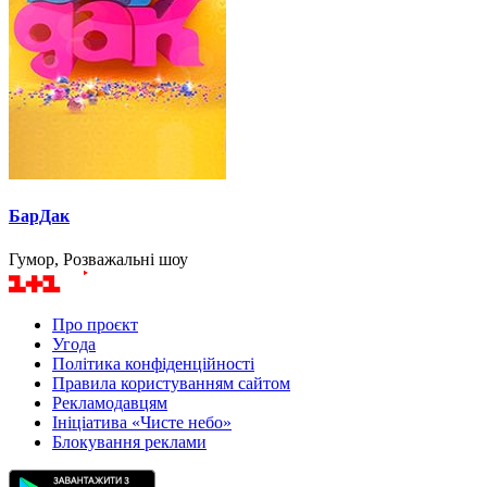
БарДак
Гумор, Розважальні шоу
Про проєкт
Угода
Політика конфіденційності
Правила користуванням сайтом
Рекламодавцям
Ініціатива «Чисте небо»
Блокування реклами