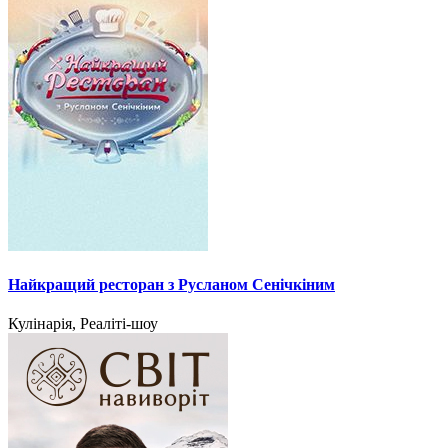
Найкращий ресторан з Русланом Сенічкіним
Кулінарія, Реаліті-шоу