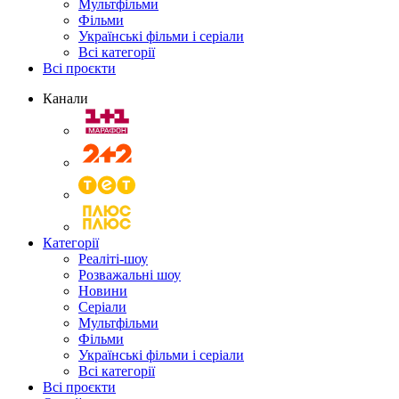
Мультфільми
Фільми
Українські фільми і серіали
Всі категорії
Всі проєкти
Канали
Категорії
Реаліті-шоу
Розважальні шоу
Новини
Серіали
Мультфільми
Фільми
Українські фільми і серіали
Всі категорії
Всі проєкти