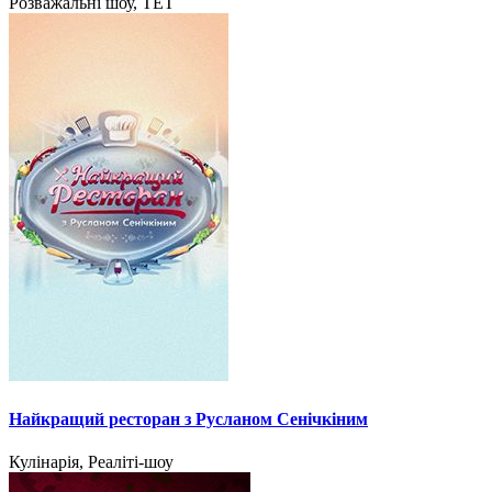
Розважальні шоу, ТЕТ
Найкращий ресторан з Русланом Сенічкіним
Кулінарія, Реаліті-шоу