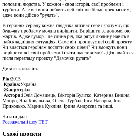
половині людства. У кожної - своя історія, свої проблеми і
турботи. Але всі вони роблять цей світ ще більш прекрасним,
адже вони дійсно "рулять".
В героїнях серіалу кожна глядачка впізнає себе і зрозуміє, що
будь-яку проблему можна вирішити. Вирішити за допомогою
жартів. Адже гумор - це єдина річ, яка рятує людину навіть в
найскладніших ситуаціях. Саме він пронизує всі серії проекту.
Чи вдасться героїням досягти своїх цілей? Чи зможуть вони
вирішити всі свої проблеми і стати щасливими? - Дізнавайтеся
після перегляду проекту "Дамочки рулять".
Дивіться онлайн.
Рік:
2015
Країна:
Україна
Жанр:
серіал
Актори:
Юлія Домашець, Вікторія Булітко, Катерина Вишня,
Монро, Яна Ковальова, Олена Турбал, Інга Нагорна, Інна
Приходько, Марина Кукліна, Ірина Андрєєва та інші.
Читати далі
Розважальні шоу
ТЕТ
Схожі проєкти