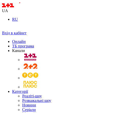
UA
RU
Вхід в кабінет
Онлайн
ТБ програма
Канали
Категорії
Реаліті-шоу
Розважальні шоу
Новини
Серіали