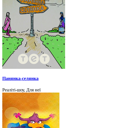
Панянка-селянка
Реаліті-шоу, Для неї