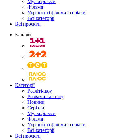
Мультфільми
Фільми
Українські фільми і серіали
Всі категорії
Всі проєкти
Канали
Категорії
Реаліті-шоу
Розважальні шоу
Новини
Серіали
Мультфільми
Фільми
Українські фільми і серіали
Всі категорії
Всі проєкти