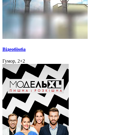
Відеобімба
Гумор, 2+2