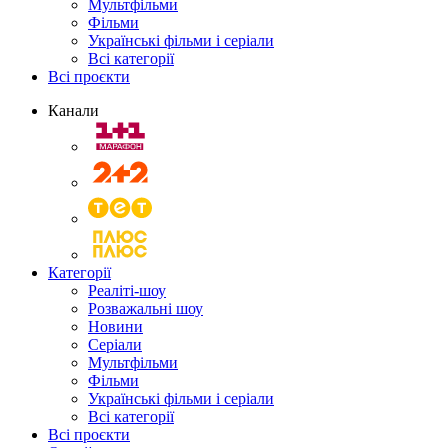
Мультфільми
Фільми
Українські фільми і серіали
Всі категорії
Всі проєкти
Канали
Категорії
Реаліті-шоу
Розважальні шоу
Новини
Серіали
Мультфільми
Фільми
Українські фільми і серіали
Всі категорії
Всі проєкти