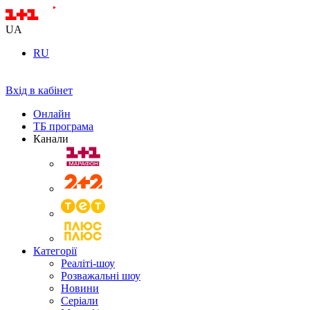
UA
RU
Вхід в кабінет
Онлайн
ТБ програма
Канали
Категорії
Реаліті-шоу
Розважальні шоу
Новини
Серіали