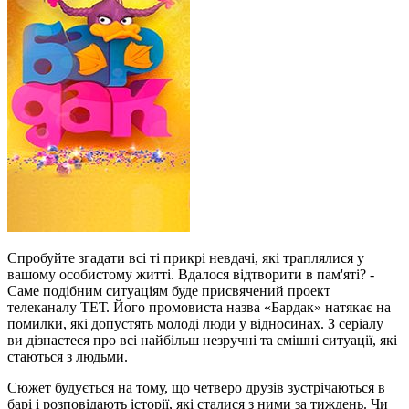
Спробуйте згадати всі ті прикрі невдачі, які траплялися у
вашому особистому житті. Вдалося відтворити в пам'яті? -
Саме подібним ситуаціям буде присвячений проект
телеканалу ТЕТ. Його промовиста назва «Бардак» натякає на
помилки, які допустять молоді люди у відносинах. З серіалу
ви дізнаєтеся про всі найбільш незручні та смішні ситуації, які
стаються з людьми.
Сюжет будується на тому, що четверо друзів зустрічаються в
барі і розповідають історії, які сталися з ними за тиждень. Чи