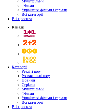
Мультфільми
Фільми
Українські фільми і серіали
Всі категорії
Всі проєкти
Канали
Категорії
Реаліті-шоу
Розважальні шоу
Новини
Серіали
Мультфільми
Фільми
Українські фільми і серіали
Всі категорії
Всі проєкти