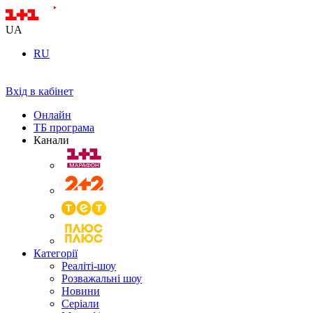
UA
RU
Вхід в кабінет
Онлайн
ТБ програма
Канали
Категорії
Реаліті-шоу
Розважальні шоу
Новини
Серіали