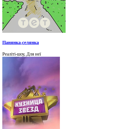
Панянка-селянка
Реаліті-шоу, Для неї