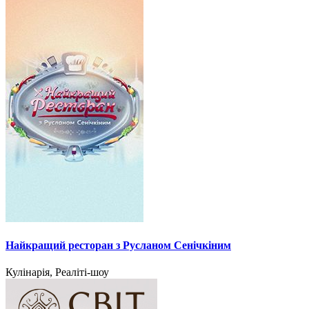
Найкращий ресторан з Русланом Сенічкіним
Кулінарія, Реаліті-шоу