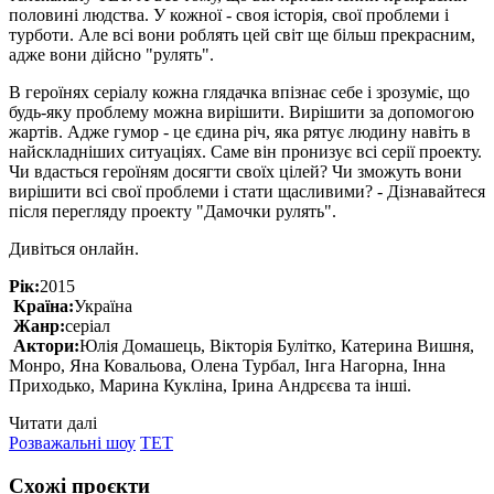
половині людства. У кожної - своя історія, свої проблеми і
турботи. Але всі вони роблять цей світ ще більш прекрасним,
адже вони дійсно "рулять".
В героїнях серіалу кожна глядачка впізнає себе і зрозуміє, що
будь-яку проблему можна вирішити. Вирішити за допомогою
жартів. Адже гумор - це єдина річ, яка рятує людину навіть в
найскладніших ситуаціях. Саме він пронизує всі серії проекту.
Чи вдасться героїням досягти своїх цілей? Чи зможуть вони
вирішити всі свої проблеми і стати щасливими? - Дізнавайтеся
після перегляду проекту "Дамочки рулять".
Дивіться онлайн.
Рік:
2015
Країна:
Україна
Жанр:
серіал
Актори:
Юлія Домашець, Вікторія Булітко, Катерина Вишня,
Монро, Яна Ковальова, Олена Турбал, Інга Нагорна, Інна
Приходько, Марина Кукліна, Ірина Андрєєва та інші.
Читати далі
Розважальні шоу
ТЕТ
Схожі проєкти