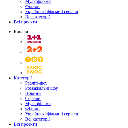
Мультфільми
Фільми
Українські фільми і серіали
Всі категорії
Всі проєкти
Канали
Категорії
Реаліті-шоу
Розважальні шоу
Новини
Серіали
Мультфільми
Фільми
Українські фільми і серіали
Всі категорії
Всі проєкти