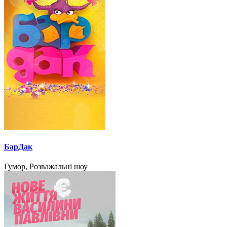
БарДак
Гумор, Розважальні шоу