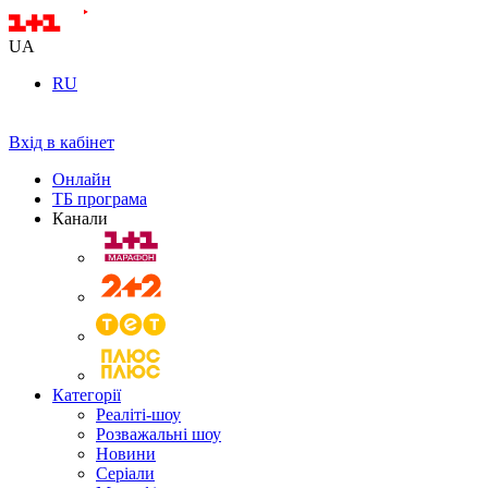
UA
RU
Вхід в кабінет
Онлайн
ТБ програма
Канали
Категорії
Реаліті-шоу
Розважальні шоу
Новини
Серіали