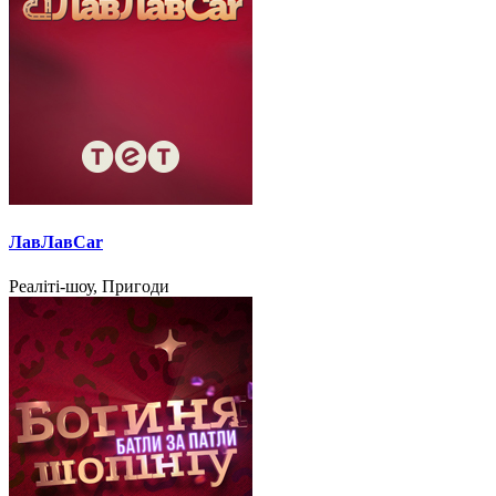
ЛавЛавCar
Реаліті-шоу, Пригоди