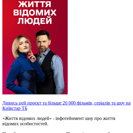
Дивись цей проєкт та більше 20 000 фільмів, серіалів та шоу на
Київстар ТБ
«Життя відомих людей» - інфотейнмент шоу про життя
відомих особистостей.