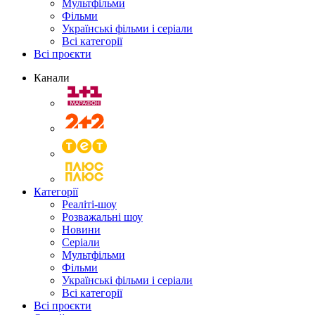
Мультфільми
Фільми
Українські фільми і серіали
Всі категорії
Всі проєкти
Канали
Категорії
Реаліті-шоу
Розважальні шоу
Новини
Серіали
Мультфільми
Фільми
Українські фільми і серіали
Всі категорії
Всі проєкти