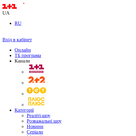
UA
RU
Вхід в кабінет
Онлайн
ТБ програма
Канали
Категорії
Реаліті-шоу
Розважальні шоу
Новини
Серіали