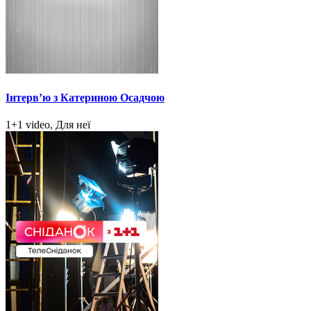
Інтерв’ю з Катериною Осадчою
1+1 video, Для неї