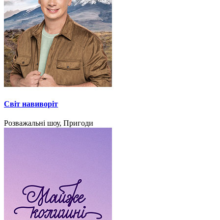
Світ навиворіт
Розважальні шоу, Пригоди