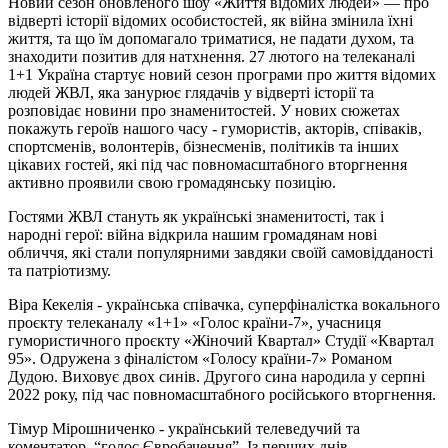
Новий сезон оновленого шоу «Життя відомих людей» — про
відверті історії відомих особистостей, як війна змінила їхні
життя, та що їм допомагало триматися, не падати духом, та
знаходити позитив для натхнення. 27 лютого на телеканалі
1+1 Україна стартує новий сезон програми про життя відомих
людей ЖВЛ, яка занурює глядачів у відверті історії та
розповідає новини про знаменитостей. У нових сюжетах
покажуть героїв нашого часу - гумористів, акторів, співаків,
спортсменів, волонтерів, бізнесменів, політиків та інших
цікавих гостей, які під час повномасштабного вторгнення
активно проявили свою громадянську позицію.
Гостями ЖВЛ стануть як українські знаменитості, так і
народні герої: війна відкрила нашим громадянам нові
обличчя, які стали популярними завдяки своїй самовідданості
та патріотизму.
Віра Кекелія - українська співачка, суперфіналістка вокального
проєкту телеканалу «1+1» «Голос країни-7», учасниця
гумористичного проєкту «Жіночий Квартал» Студії «Квартал
95». Одружена з фіналістом «Голосу країни-7» Романом
Дудою. Виховує двох синів. Другого сина народила у серпні
2022 року, під час повномасштабного російського вторгнення.
Тімур Мірошниченко - український телеведучий та
коментатор, “голос Євробачення”. Із перших днів