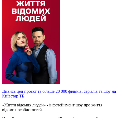
Дивись цей проєкт та більше 20 000 фільмів, серіалів та шоу на
Київстар ТБ
«Життя відомих людей» - інфотейнмент шоу про життя
відомих особистостей.