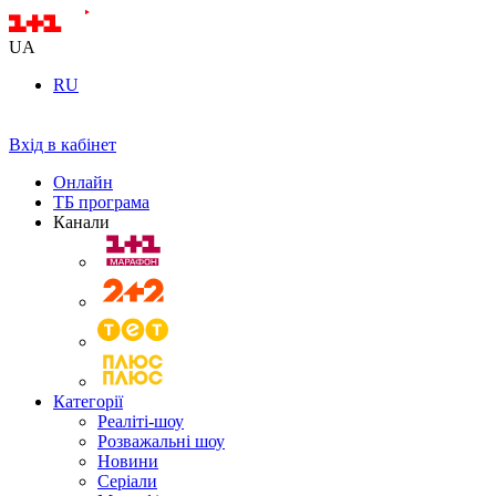
UA
RU
Вхід в кабінет
Онлайн
ТБ програма
Канали
Категорії
Реаліті-шоу
Розважальні шоу
Новини
Серіали