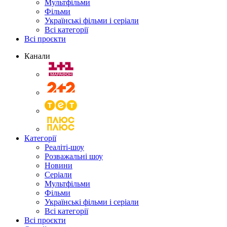
Мультфільми
Фільми
Українські фільми і серіали
Всі категорії
Всі проєкти
Канали
Категорії
Реаліті-шоу
Розважальні шоу
Новини
Серіали
Мультфільми
Фільми
Українські фільми і серіали
Всі категорії
Всі проєкти