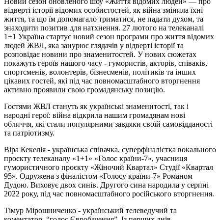
Новий сезон оновленого шоу «Життя відомих людей» — про
відверті історії відомих особистостей, як війна змінила їхні
життя, та що їм допомагало триматися, не падати духом, та
знаходити позитив для натхнення. 27 лютого на телеканалі
1+1 Україна стартує новий сезон програми про життя відомих
людей ЖВЛ, яка занурює глядачів у відверті історії та
розповідає новини про знаменитостей. У нових сюжетах
покажуть героїв нашого часу - гумористів, акторів, співаків,
спортсменів, волонтерів, бізнесменів, політиків та інших
цікавих гостей, які під час повномасштабного вторгнення
активно проявили свою громадянську позицію.
Гостями ЖВЛ стануть як українські знаменитості, так і
народні герої: війна відкрила нашим громадянам нові
обличчя, які стали популярними завдяки своїй самовідданості
та патріотизму.
Віра Кекелія - українська співачка, суперфіналістка вокального
проєкту телеканалу «1+1» «Голос країни-7», учасниця
гумористичного проєкту «Жіночий Квартал» Студії «Квартал
95». Одружена з фіналістом «Голосу країни-7» Романом
Дудою. Виховує двох синів. Другого сина народила у серпні
2022 року, під час повномасштабного російського вторгнення.
Тімур Мірошниченко - український телеведучий та
коментатор, “голос Євробачення”. Із перших днів