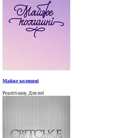
Майже колишні
Реаліті-шоу, Для неї