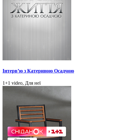
Інтерв’ю з Катериною Осадчою
1+1 video, Для неї