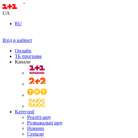
UA
RU
Вхід в кабінет
Онлайн
ТБ програма
Канали
Категорії
Реаліті-шоу
Розважальні шоу
Новини
Серіали