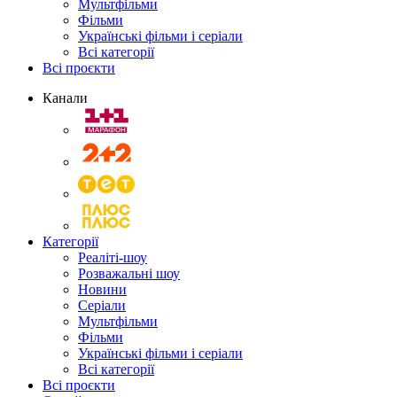
Мультфільми
Фільми
Українські фільми і серіали
Всі категорії
Всі проєкти
Канали
Категорії
Реаліті-шоу
Розважальні шоу
Новини
Серіали
Мультфільми
Фільми
Українські фільми і серіали
Всі категорії
Всі проєкти