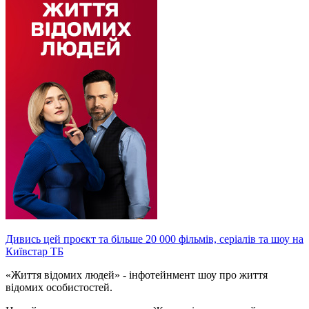
Дивись цей проєкт та більше 20 000 фільмів, серіалів та шоу на
Київстар ТБ
«Життя відомих людей» - інфотейнмент шоу про життя
відомих особистостей.