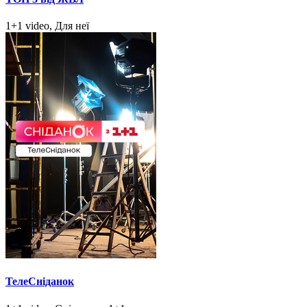
1+1 video, Для неї
ТелеСніданок