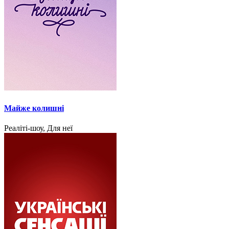
Майже колишні
Реаліті-шоу, Для неї