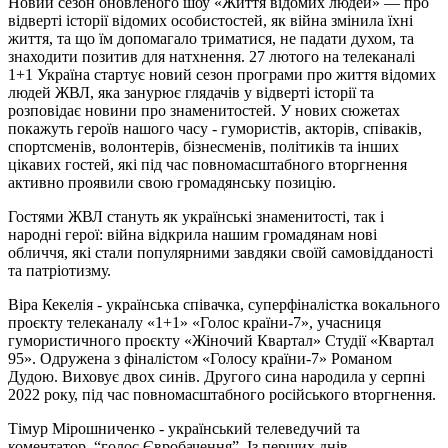
Новий сезон оновленого шоу «Життя відомих людей» — про
відверті історії відомих особистостей, як війна змінила їхні
життя, та що їм допомагало триматися, не падати духом, та
знаходити позитив для натхнення. 27 лютого на телеканалі
1+1 Україна стартує новий сезон програми про життя відомих
людей ЖВЛ, яка занурює глядачів у відверті історії та
розповідає новини про знаменитостей. У нових сюжетах
покажуть героїв нашого часу - гумористів, акторів, співаків,
спортсменів, волонтерів, бізнесменів, політиків та інших
цікавих гостей, які під час повномасштабного вторгнення
активно проявили свою громадянську позицію.
Гостями ЖВЛ стануть як українські знаменитості, так і
народні герої: війна відкрила нашим громадянам нові
обличчя, які стали популярними завдяки своїй самовідданості
та патріотизму.
Віра Кекелія - українська співачка, суперфіналістка вокального
проєкту телеканалу «1+1» «Голос країни-7», учасниця
гумористичного проєкту «Жіночий Квартал» Студії «Квартал
95». Одружена з фіналістом «Голосу країни-7» Романом
Дудою. Виховує двох синів. Другого сина народила у серпні
2022 року, під час повномасштабного російського вторгнення.
Тімур Мірошниченко - український телеведучий та
коментатор, “голос Євробачення”. Із перших днів