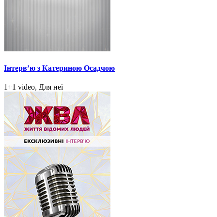
Інтерв’ю з Катериною Осадчою
1+1 video, Для неї