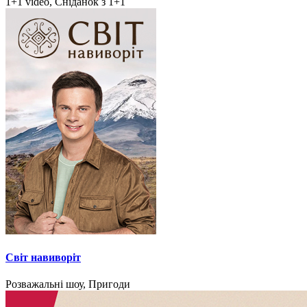
1+1 video, Сніданок з 1+1
Світ навиворіт
Розважальні шоу, Пригоди