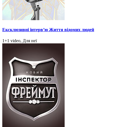
Ексклюзивні інтерв’ю Життя відомих людей
1+1 video, Для неї