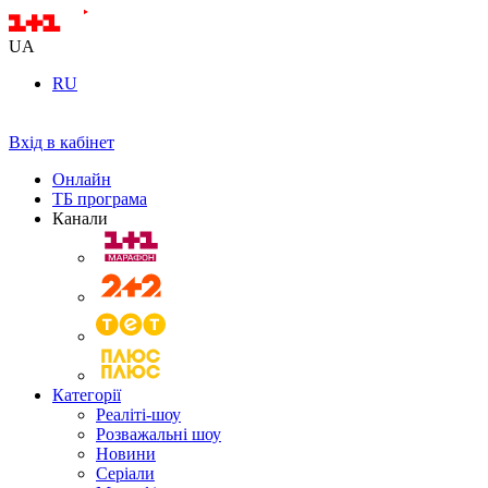
UA
RU
Вхід в кабінет
Онлайн
ТБ програма
Канали
Категорії
Реаліті-шоу
Розважальні шоу
Новини
Серіали