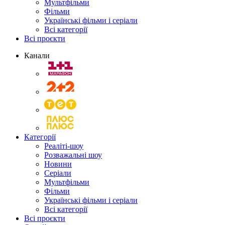
Мультфільми
Фільми
Українські фільми і серіали
Всі категорії
Всі проєкти
Канали
Категорії
Реаліті-шоу
Розважальні шоу
Новини
Серіали
Мультфільми
Фільми
Українські фільми і серіали
Всі категорії
Всі проєкти